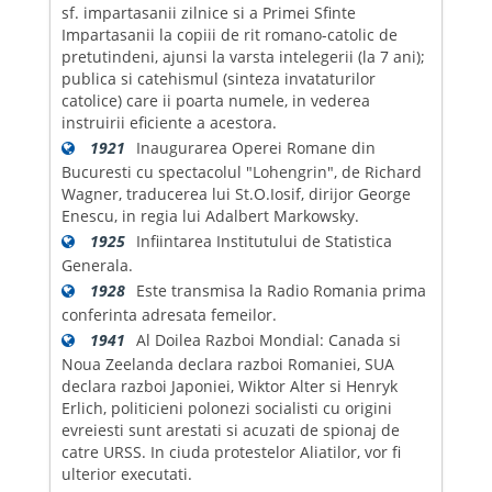
sf. impartasanii zilnice si a Primei Sfinte
Impartasanii la copiii de rit romano-catolic de
pretutindeni, ajunsi la varsta intelegerii (la 7 ani);
publica si catehismul (sinteza invataturilor
catolice) care ii poarta numele, in vederea
instruirii eficiente a acestora.
1921
Inaugurarea Operei Romane din
Bucuresti cu spectacolul "Lohengrin", de Richard
Wagner, traducerea lui St.O.Iosif, dirijor George
Enescu, in regia lui Adalbert Markowsky.
1925
Infiintarea Institutului de Statistica
Generala.
1928
Este transmisa la Radio Romania prima
conferinta adresata femeilor.
1941
Al Doilea Razboi Mondial: Canada si
Noua Zeelanda declara razboi Romaniei, SUA
declara razboi Japoniei, Wiktor Alter si Henryk
Erlich, politicieni polonezi socialisti cu origini
evreiesti sunt arestati si acuzati de spionaj de
catre URSS. In ciuda protestelor Aliatilor, vor fi
ulterior executati.