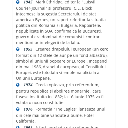
1945
Mark Ethridge, editor la "Luisvill
Courier-Journal" si profesorul C.E. Block
intocmesc la sugestia Secretarului de stat
american Byrnes, un raport referitor la situatia
politica din Romania si Bulgaria. Rapoartele,
nepublicate in SUA, confirma ca la Bucuresti,
guvernul era dominat de comunisti, contrar
mentiunilor intelegerii de la Ialta.
1955
Crearea drapelului european (un cerc
format din 12 stele de aur pe un fond albastru),
simbol al uniunii popoarelor Europei. Incepand
din mai 1986, drapelul european, al Consiliului
Europei, este totodata si emblema oficiala a
Uniunii Europene.
1974
Grecia opteaza, prin referendum,
pentru republica si abolirea monarhiei, care
fusese instituita in 1832; la 16 iunie 1975 va fi
votata o noua constitutie.
1976
Formatia "The Eagles" lanseaza unul
din cele mai bine vandute albume, Hotel
California.
1991
A fost aprobata prin referendum