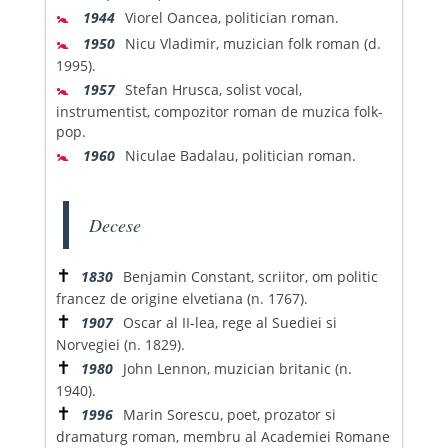
🚼
1944
Viorel Oancea, politician roman.
🚼
1950
Nicu Vladimir, muzician folk roman (d.
1995).
🚼
1957
Stefan Hrusca, solist vocal,
instrumentist, compozitor roman de muzica folk-
pop.
🚼
1960
Niculae Badalau, politician roman.
Decese
✝
1830
Benjamin Constant, scriitor, om politic
francez de origine elvetiana (n. 1767).
✝
1907
Oscar al II-lea, rege al Suediei si
Norvegiei (n. 1829).
✝
1980
John Lennon, muzician britanic (n.
1940).
✝
1996
Marin Sorescu, poet, prozator si
dramaturg roman, membru al Academiei Romane