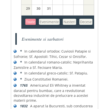
29
30
31
Toate
Evenimente
Nasteri
Decese
Evenimente si sarbatori
*
In calendarul ortodox: Cuviosii Patapie si
Sofronie; Sf. Apostoli: Tihic, Cezar si Onisifor.
*
In calendarul romano-catolic: Neprihanita
Zamislire a Sf. Fecioare Maria.
*
In calendarul greco-catolic: Sf. Patapiu.
*
Ziua Constitutiei Romaniei.
1765
Americanul Eli Whitney a inventat
daracul pentru bumbac, care a revolutionat
dezvoltarea industriei de prelucrare a acestei
materii prime.
1832
A aparut la Bucuresti, sub conducerea