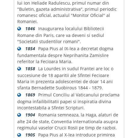
lui Ion Heliade Radulescu, primul numar din
"Buletin, gazeta administrativa", primul periodic
romanesc oficial, actualul "Monitor Oficial" al
Romaniei.
1846
Inaugurarea localului Bibliotecii
Romane din Paris, care va deveni si sediul
"Societatii studentilor romani".
1854
Papa Pius al IX-lea a decretat dogma
fundamentala despre Neprihanita Zamislire
referitor la Fecioara Maria.
1858
La Lourdes in sudul Frantei are loc o
succesiune de 18 aparitii ale Sfintei Fecioare
Maria in prezenta adolescentei de doar 14 ani
sfanta Bernadette Suobirous 1844 - 1879.
1869
Primul Conciliu al Vaticanului proclama
dogma infailibilitatii papei si inspiratia divina
incontestabila a Sfintei Scripturi.
1904
Romania semneaza, la Haga, alaturi de
alte 24 de state, Conventia internationala asupra
regimului vaselor Crucii Rosii pe timp de razboi.
1905
Papa Pius al X-lea introduce primirea