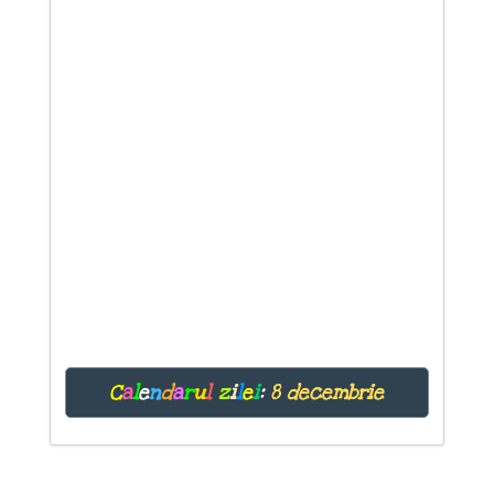
C
a
l
e
n
d
a
r
u
l
z
i
l
e
i
:
8 decembrie