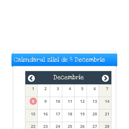
Calendarul zilei de 8 Decembrie
Decembrie
1
2
3
4
5
6
7
8
9
10
11
12
13
14
15
16
17
18
19
20
21
22
23
24
25
26
27
28