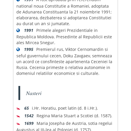
national noua Constitutie a Romaniei, adoptata
de Adunarea Constituanta la 21 noiembrie 1991;
elaborarea, dezbaterea si adoptarea Constitutiei
au durat un an si jumatate.
1991
Primele alegeri Prezidentiale in
Republica Moldova. Presedinte al Republicii este
ales Mircea Snegur.
1995
Premierul rus, Viktor Cernomardin si
seful guvernului cecen, Doku Zavgaev, semneaza
un acord ce consfinteste apartenenta Ceceniei la
Rusia. Cecenia primeste o relativa autonomie in
domeniul relatiilor economice si culturale.
Nasteri
🚼
65
i.Hr. Horatiu, poet latin (d. 8 i.Hr.).
🚼
1542
Regina Maria Stuart a Scotiei (d. 1587).
🚼
1699
Maria Josepha de Austria, sotia regelui
Augustus al III-lea al Poloniei (d. 1757).