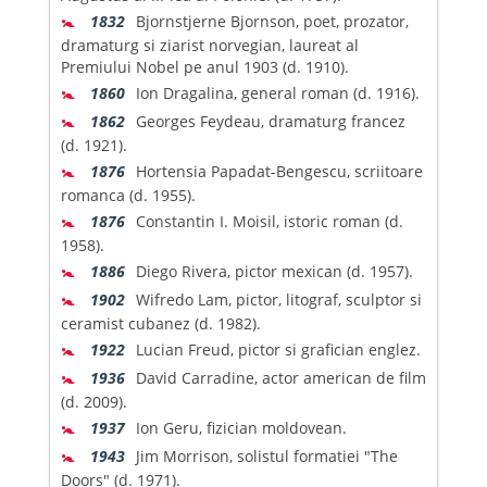
🚼
1832
Bjornstjerne Bjornson, poet, prozator,
dramaturg si ziarist norvegian, laureat al
Premiului Nobel pe anul 1903 (d. 1910).
🚼
1860
Ion Dragalina, general roman (d. 1916).
🚼
1862
Georges Feydeau, dramaturg francez
(d. 1921).
🚼
1876
Hortensia Papadat-Bengescu, scriitoare
romanca (d. 1955).
🚼
1876
Constantin I. Moisil, istoric roman (d.
1958).
🚼
1886
Diego Rivera, pictor mexican (d. 1957).
🚼
1902
Wifredo Lam, pictor, litograf, sculptor si
ceramist cubanez (d. 1982).
🚼
1922
Lucian Freud, pictor si grafician englez.
🚼
1936
David Carradine, actor american de film
(d. 2009).
🚼
1937
Ion Geru, fizician moldovean.
🚼
1943
Jim Morrison, solistul formatiei "The
Doors" (d. 1971).