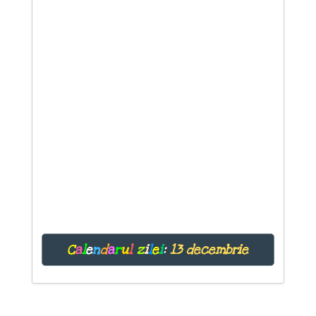
C
a
l
e
n
d
a
r
u
l
z
i
l
e
i
:
13 decembrie