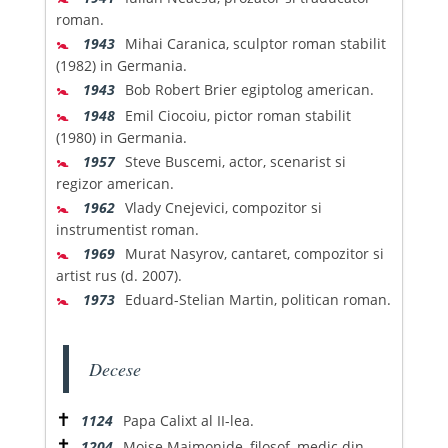
roman.
🚼
1943
Mihai Caranica, sculptor roman stabilit
(1982) in Germania.
🚼
1943
Bob Robert Brier egiptolog american.
🚼
1948
Emil Ciocoiu, pictor roman stabilit
(1980) in Germania.
🚼
1957
Steve Buscemi, actor, scenarist si
regizor american.
🚼
1962
Vlady Cnejevici, compozitor si
instrumentist roman.
🚼
1969
Murat Nasyrov, cantaret, compozitor si
artist rus (d. 2007).
🚼
1973
Eduard-Stelian Martin, politican roman.
Decese
✝
1124
Papa Calixt al II-lea.
✝
1204
Moise Maimonide, filosof, medic din