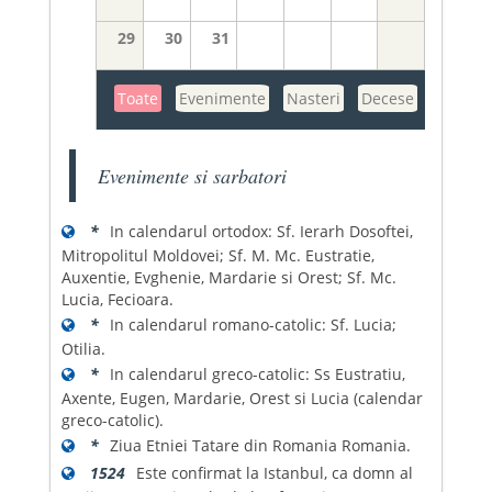
29
30
31
Toate
Evenimente
Nasteri
Decese
Evenimente si sarbatori
*
In calendarul ortodox: Sf. Ierarh Dosoftei,
Mitropolitul Moldovei; Sf. M. Mc. Eustratie,
Auxentie, Evghenie, Mardarie si Orest; Sf. Mc.
Lucia, Fecioara.
*
In calendarul romano-catolic: Sf. Lucia;
Otilia.
*
In calendarul greco-catolic: Ss Eustratiu,
Axente, Eugen, Mardarie, Orest si Lucia (calendar
greco-catolic).
*
Ziua Etniei Tatare din Romania Romania.
1524
Este confirmat la Istanbul, ca domn al