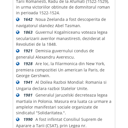
Tarii Romanesti, Radu de la Afumati (1522-1529),
in urma victoriilor obtinute de domnitorul roman
in perioada 1522-1524.
1642
Noua Zeelanda a fost descoperita de
navigatorul olandez Abel Tasman.
1863
Guvernul Kogalniceanu voteaza legea
secularizarii averilor manastiresti, deziderat al
Revolutiei de la 1848.
1921
Demisia guvernului condus de
generalul Alexandru Averescu.
1928
Are loc, la Filarmonica din New York,
premiera compozitiei Un american la Paris, de
George Gershwin.
1941
Al Doilea Razboi Mondial: Romania si
Ungaria declara razboi Statelor Unite.
1981
Generalul Jaruzelski decreteaza legea
martiala in Polonia. Masura era luata ca urmare a
amplelor manifestari sociale organizate de
sindicatul "Solidaritatea.".
1990
A fost infiintat Consiliul Suprem de
Aparare a Tarii (CSAT), prin Legea nr.