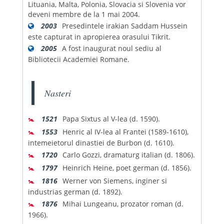
Lituania, Malta, Polonia, Slovacia si Slovenia vor
deveni membre de la 1 mai 2004.
2003
Presedintele irakian Saddam Hussein
este capturat in apropierea orasului Tikrit.
2005
A fost inaugurat noul sediu al
Bibliotecii Academiei Romane.
Nasteri
🚼
1521
Papa Sixtus al V-lea (d. 1590).
🚼
1553
Henric al IV-lea al Frantei (1589-1610),
intemeietorul dinastiei de Burbon (d. 1610).
🚼
1720
Carlo Gozzi, dramaturg italian (d. 1806).
🚼
1797
Heinrich Heine, poet german (d. 1856).
🚼
1816
Werner von Siemens, inginer si
industrias german (d. 1892).
🚼
1876
Mihai Lungeanu, prozator roman (d.
1966).