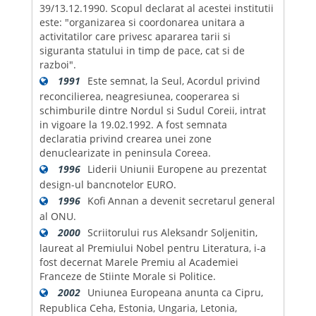
39/13.12.1990. Scopul declarat al acestei institutii
este: "organizarea si coordonarea unitara a
activitatilor care privesc apararea tarii si
siguranta statului in timp de pace, cat si de
razboi".
1991
Este semnat, la Seul, Acordul privind
reconcilierea, neagresiunea, cooperarea si
schimburile dintre Nordul si Sudul Coreii, intrat
in vigoare la 19.02.1992. A fost semnata
declaratia privind crearea unei zone
denuclearizate in peninsula Coreea.
1996
Liderii Uniunii Europene au prezentat
design-ul bancnotelor EURO.
1996
Kofi Annan a devenit secretarul general
al ONU.
2000
Scriitorului rus Aleksandr Soljenitin,
laureat al Premiului Nobel pentru Literatura, i-a
fost decernat Marele Premiu al Academiei
Franceze de Stiinte Morale si Politice.
2002
Uniunea Europeana anunta ca Cipru,
Republica Ceha, Estonia, Ungaria, Letonia,