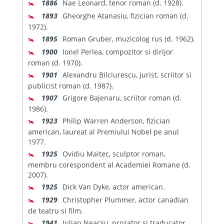
🚼
1886
Nae Leonard, tenor roman (d. 1928).
🚼
1893
Gheorghe Atanasiu, fizician roman (d.
1972).
🚼
1895
Roman Gruber, muzicolog rus (d. 1962).
🚼
1900
Ionel Perlea, compozitor si dirijor
roman (d. 1970).
🚼
1901
Alexandru Bilciurescu, jurist, scriitor si
publicist roman (d. 1987).
🚼
1907
Grigore Bajenaru, scriitor roman (d.
1986).
🚼
1923
Philip Warren Anderson, fizician
american, laureat al Premiului Nobel pe anul
1977.
🚼
1925
Ovidiu Maitec, sculptor roman,
membru corespondent al Academiei Romane (d.
2007).
🚼
1925
Dick Van Dyke, actor american.
🚼
1929
Christopher Plummer, actor canadian
de teatru si film.
🚼
1941
Iulian Neacsu, prozator si traducator