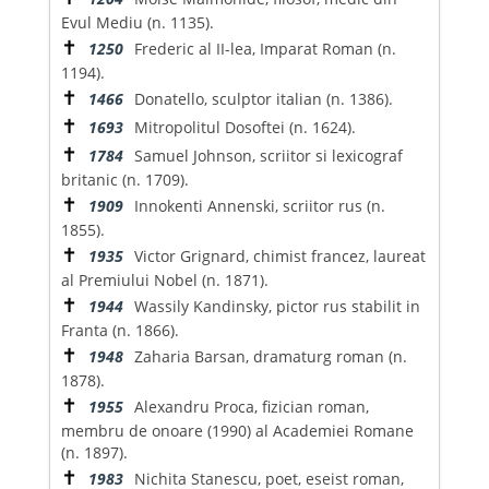
Evul Mediu (n. 1135).
✝
1250
Frederic al II-lea, Imparat Roman (n.
1194).
✝
1466
Donatello, sculptor italian (n. 1386).
✝
1693
Mitropolitul Dosoftei (n. 1624).
✝
1784
Samuel Johnson, scriitor si lexicograf
britanic (n. 1709).
✝
1909
Innokenti Annenski, scriitor rus (n.
1855).
✝
1935
Victor Grignard, chimist francez, laureat
al Premiului Nobel (n. 1871).
✝
1944
Wassily Kandinsky, pictor rus stabilit in
Franta (n. 1866).
✝
1948
Zaharia Barsan, dramaturg roman (n.
1878).
✝
1955
Alexandru Proca, fizician roman,
membru de onoare (1990) al Academiei Romane
(n. 1897).
✝
1983
Nichita Stanescu, poet, eseist roman,