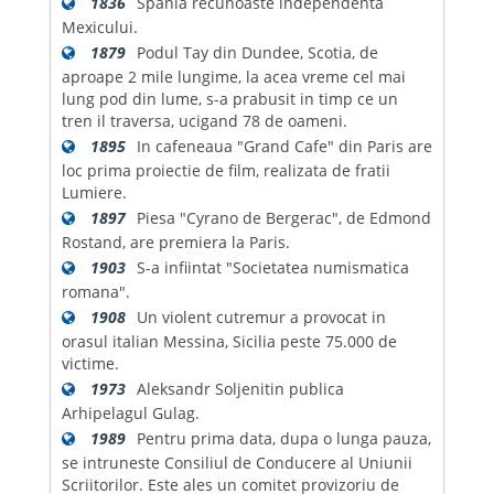
1836
Spania recunoaste independenta
Mexicului.
1879
Podul Tay din Dundee, Scotia, de
aproape 2 mile lungime, la acea vreme cel mai
lung pod din lume, s-a prabusit in timp ce un
tren il traversa, ucigand 78 de oameni.
1895
In cafeneaua "Grand Cafe" din Paris are
loc prima proiectie de film, realizata de fratii
Lumiere.
1897
Piesa "Cyrano de Bergerac", de Edmond
Rostand, are premiera la Paris.
1903
S-a infiintat "Societatea numismatica
romana".
1908
Un violent cutremur a provocat in
orasul italian Messina, Sicilia peste 75.000 de
victime.
1973
Aleksandr Soljenitin publica
Arhipelagul Gulag.
1989
Pentru prima data, dupa o lunga pauza,
se intruneste Consiliul de Conducere al Uniunii
Scriitorilor. Este ales un comitet provizoriu de