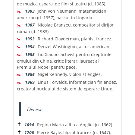
de muzica usoara, de film si teatru (d. 1985).
🚼
1903
John von Neumann, matematician
american (d. 1957), nascut in Ungaria.
🚼
1907
Nicolae Branzeu, compozitor si dirijor
roman (d. 1983).
🚼
1953
Richard Clayderman, pianist francez.
🚼
1954
Denzel Washington, actor american.
🚼
1955
Liu Xiaobo, activist pentru drepturile
omului din China, critic literar, laureat al
Premiului Nobel pentru pace.
🚼
1956
Nigel Kennedy, violonist englez.
🚼
1969
Linus Torvalds, informatician finlandez,
creatorul nucleului de sistem de operare Linux.
Decese
✝
1694
Regina Maria a II-a a Angliei (n. 1662).
✝
1706
Pierre Bayle, filosof francez (n. 1647).