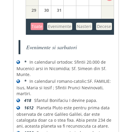
29
30
31
Toate
Evenimente
Nasteri
Decese
Evenimente si sarbatori
*
In calendarul ortodox: Sfintii 20.000 de
Mucenici arsi in Nicomidia; Sf. Simeon din Sf.
Munte.
*
In calendarul romano-catolic:SF. FAMILIE:
Isus, Maria si Iosif ; Sfintii Prunci Nevinovati,
martiri.
418
Sfantul Bonifaciu I devine papa.
1612
Planeta Pluto este pentru prima data
observata de catre Galileo Galilei, dar este
catalogata doar ca o stea fixa. Abia peste 234 de
ani, aceasta planeta va fi recunoscuta ca atare.