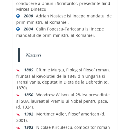
conducere a Uniunii Scriitorilor, presedinte fiind
Mircea Dinescu.
2000
Adrian Nastase isi incepe mandatul de
prim-ministru al Romaniei.
2004
Calin Popescu-Tariceanu isi incepe
mandatul de prim-ministru al Romaniei.
Nasteri
🚼
1805
Eftimie Murgu, filolog si filosof roman,
fruntas al Revolutiei de la 1848 din Ungaria si
Transilvania, deputat in Dieta de la Debretin (d.
1870).
🚼
1856
Woodrow Wilson, al 28-lea presedinte
al SUA, laureat al Premiului Nobel pentru pace,
(d. 1924).
🚼
1902
Mortimer Adler, filosof american (d.
2001).
🚼
1903
Nicolae Kirculescu, compozitor roman