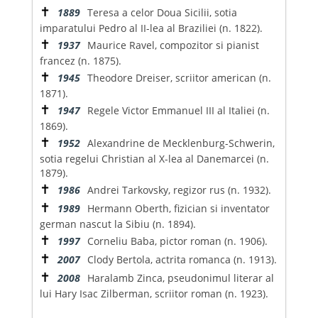
✝
1889
Teresa a celor Doua Sicilii, sotia
imparatului Pedro al II-lea al Braziliei (n. 1822).
✝
1937
Maurice Ravel, compozitor si pianist
francez (n. 1875).
✝
1945
Theodore Dreiser, scriitor american (n.
1871).
✝
1947
Regele Victor Emmanuel III al Italiei (n.
1869).
✝
1952
Alexandrine de Mecklenburg-Schwerin,
sotia regelui Christian al X-lea al Danemarcei (n.
1879).
✝
1986
Andrei Tarkovsky, regizor rus (n. 1932).
✝
1989
Hermann Oberth, fizician si inventator
german nascut la Sibiu (n. 1894).
✝
1997
Corneliu Baba, pictor roman (n. 1906).
✝
2007
Clody Bertola, actrita romanca (n. 1913).
✝
2008
Haralamb Zinca, pseudonimul literar al
lui Hary Isac Zilberman, scriitor roman (n. 1923).