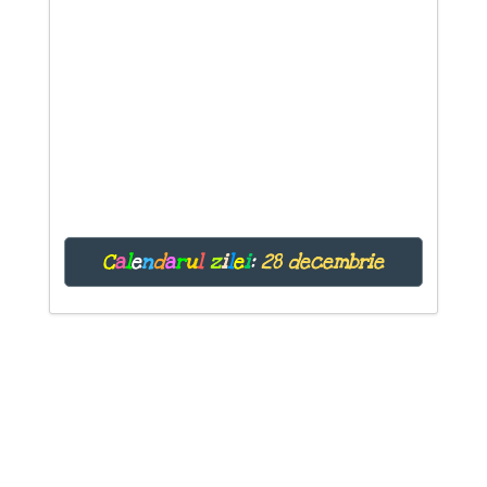
C
a
l
e
n
d
a
r
u
l
z
i
l
e
i
:
28 decembrie