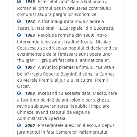
1946
Este "etatizata" Banca Nationala a
Romaniei, primul pas in preluarea controlului
comunist asupra parghiilor economice.
1973
A fost inaugurata noua cladire a
Teatrului National "I.L.Caragiale" din Bucuresti.
1989
Revolutia romana din 1989: Intr-o
interventie televizata si radiodifuzata, Nicolae
Ceausescu se adreseaza populatiei declarand ca
evenimentele de la Timisoara sunt opera unor
"huligani", "grupuri fasciste si antinationale".
1997
A avut loc premiera filmului "La vita e
bella" (regia Roberto Begnini) distins, la Cannes,
cu Marele Premiu al Juriului si cu trei Premii
Oscar.
1999
Incepand cu aceasta data, Macao, care
a fost timp de 442 de ani colonie portugheza,
revine sub suveranitatea Republicii Populare
Chineze, avand statutul de Regiune
Administrativa Speciala.
2000
Presedintele ales, Ion Iliescu, a depus
juramantul in fata Camerelor Parlamentului.