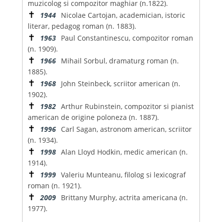
muzicolog si compozitor maghiar (n.1822).
✝
1944
Nicolae Cartojan, academician, istoric
literar, pedagog roman (n. 1883).
✝
1963
Paul Constantinescu, compozitor roman
(n. 1909).
✝
1966
Mihail Sorbul, dramaturg roman (n.
1885).
✝
1968
John Steinbeck, scriitor american (n.
1902).
✝
1982
Arthur Rubinstein, compozitor si pianist
american de origine poloneza (n. 1887).
✝
1996
Carl Sagan, astronom american, scriitor
(n. 1934).
✝
1998
Alan Lloyd Hodkin, medic american (n.
1914).
✝
1999
Valeriu Munteanu, filolog si lexicograf
roman (n. 1921).
✝
2009
Brittany Murphy, actrita americana (n.
1977).