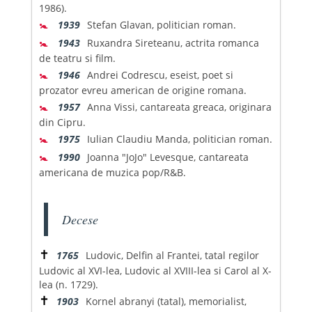
1986).
🚼
1939
Stefan Glavan, politician roman.
🚼
1943
Ruxandra Sireteanu, actrita romanca
de teatru si film.
🚼
1946
Andrei Codrescu, eseist, poet si
prozator evreu american de origine romana.
🚼
1957
Anna Vissi, cantareata greaca, originara
din Cipru.
🚼
1975
Iulian Claudiu Manda, politician roman.
🚼
1990
Joanna "JoJo" Levesque, cantareata
americana de muzica pop/R&B.
Decese
✝
1765
Ludovic, Delfin al Frantei, tatal regilor
Ludovic al XVI-lea, Ludovic al XVIII-lea si Carol al X-
lea (n. 1729).
✝
1903
Kornel abranyi (tatal), memorialist,