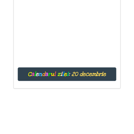
C
a
l
e
n
d
a
r
u
l
z
i
l
e
i
:
20 decembrie