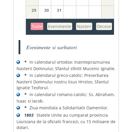
29
30
31
Toate
Evenimente
Nasteri
Decese
Evenimente si sarbatori
*
In calendarul ortodox: Inaintepraznuirea
Nasterii Domnului; Sfantul sfintit Mucenic Ignatie.
*
In calendarul greco-catolic: Preserbarea
Nasterii Domnului nostru Iisus Hristos; Sfantul
Ignatie Teoforul.
*
In calendarul romano-catolic: Ss. Abraham,
Isaac si Iacob.
*
Ziua mondiala a Solidaritatii Oamenilor.
1803
Statele Unite au cumparat provincia
Louisiana de la oficialii francezi, cu 15 milioane de
dolari.