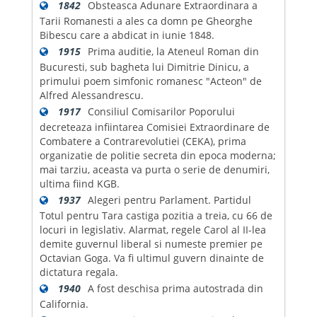
1842
Obsteasca Adunare Extraordinara a
Tarii Romanesti a ales ca domn pe Gheorghe
Bibescu care a abdicat in iunie 1848.
1915
Prima auditie, la Ateneul Roman din
Bucuresti, sub bagheta lui Dimitrie Dinicu, a
primului poem simfonic romanesc "Acteon" de
Alfred Alessandrescu.
1917
Consiliul Comisarilor Poporului
decreteaza infiintarea Comisiei Extraordinare de
Combatere a Contrarevolutiei (CEKA), prima
organizatie de politie secreta din epoca moderna;
mai tarziu, aceasta va purta o serie de denumiri,
ultima fiind KGB.
1937
Alegeri pentru Parlament. Partidul
Totul pentru Tara castiga pozitia a treia, cu 66 de
locuri in legislativ. Alarmat, regele Carol al II-lea
demite guvernul liberal si numeste premier pe
Octavian Goga. Va fi ultimul guvern dinainte de
dictatura regala.
1940
A fost deschisa prima autostrada din
California.