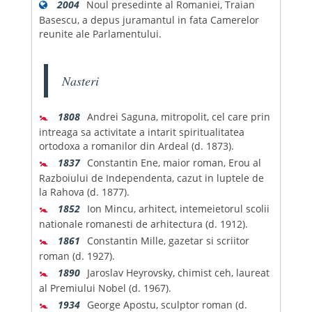
2004
Noul presedinte al Romaniei, Traian
Basescu, a depus juramantul in fata Camerelor
reunite ale Parlamentului.
Nasteri
🚼
1808
Andrei Saguna, mitropolit, cel care prin
intreaga sa activitate a intarit spiritualitatea
ortodoxa a romanilor din Ardeal (d. 1873).
🚼
1837
Constantin Ene, maior roman, Erou al
Razboiului de Independenta, cazut in luptele de
la Rahova (d. 1877).
🚼
1852
Ion Mincu, arhitect, intemeietorul scolii
nationale romanesti de arhitectura (d. 1912).
🚼
1861
Constantin Mille, gazetar si scriitor
roman (d. 1927).
🚼
1890
Jaroslav Heyrovsky, chimist ceh, laureat
al Premiului Nobel (d. 1967).
🚼
1934
George Apostu, sculptor roman (d.