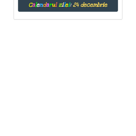
C
a
l
e
n
d
a
r
u
l
z
i
l
e
i
:
24 decembrie