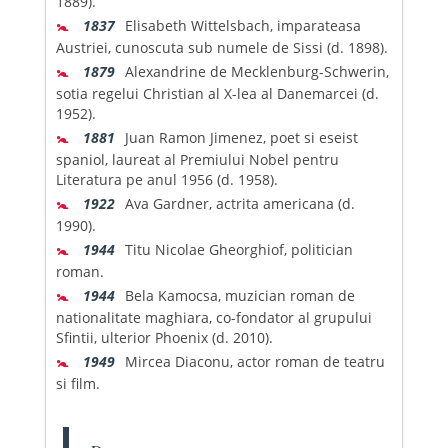
1889).
🚼
1837
Elisabeth Wittelsbach, imparateasa
Austriei, cunoscuta sub numele de Sissi (d. 1898).
🚼
1879
Alexandrine de Mecklenburg-Schwerin,
sotia regelui Christian al X-lea al Danemarcei (d.
1952).
🚼
1881
Juan Ramon Jimenez, poet si eseist
spaniol, laureat al Premiului Nobel pentru
Literatura pe anul 1956 (d. 1958).
🚼
1922
Ava Gardner, actrita americana (d.
1990).
🚼
1944
Titu Nicolae Gheorghiof, politician
roman.
🚼
1944
Bela Kamocsa, muzician roman de
nationalitate maghiara, co-fondator al grupului
Sfintii, ulterior Phoenix (d. 2010).
🚼
1949
Mircea Diaconu, actor roman de teatru
si film.