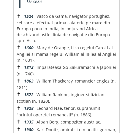
Decese
✝
1524
Vasco da Gama, navigator portughez,
cel care a efectuat prima calatorie pe mare din
Europa pana in India, inconjurand Africa,
deschizand astfel linia de navigatie din Europa
spre Asia.
✝
1660
Mary de Orange, fiica regelui Carol I al
Angliei si mama regelui William al III-lea al Angliei
(n. 1631).
✝
1813
Imparateasa Go-Sakuramachi a Japoniei
(n. 1740).
✝
1863
William Thackeray, romancier englez (n.
1811).
✝
1872
William Rankine, inginer si fizician
scotian (n. 1820).
✝
1928
Leonard Nae, tenor, supranumit
"printul operetei romanesti" (n. 1886).
✝
1935
Alban Berg, compozitor austriac.
✝
1980
Karl Donitz, amiral si om politic german,