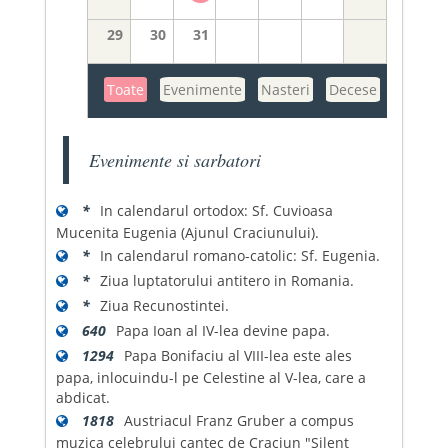
29
30
31
Toate
Evenimente
Nasteri
Decese
Evenimente si sarbatori
*
In calendarul ortodox: Sf. Cuvioasa
Mucenita Eugenia (Ajunul Craciunului).
*
In calendarul romano-catolic: Sf. Eugenia.
*
Ziua luptatorului antitero in Romania.
*
Ziua Recunostintei.
640
Papa Ioan al IV-lea devine papa.
1294
Papa Bonifaciu al VIII-lea este ales
papa, inlocuindu-l pe Celestine al V-lea, care a
abdicat.
1818
Austriacul Franz Gruber a compus
muzica celebrului cantec de Craciun "Silent