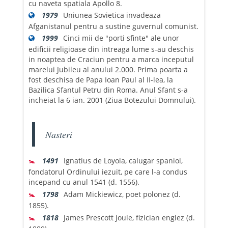
cu naveta spatiala Apollo 8.
1979
Uniunea Sovietica invadeaza
Afganistanul pentru a sustine guvernul comunist.
1999
Cinci mii de "porti sfinte" ale unor
edificii religioase din intreaga lume s-au deschis
in noaptea de Craciun pentru a marca inceputul
marelui Jubileu al anului 2.000. Prima poarta a
fost deschisa de Papa Ioan Paul al II-lea, la
Bazilica Sfantul Petru din Roma. Anul Sfant s-a
incheiat la 6 ian. 2001 (Ziua Botezului Domnului).
Nasteri
🚼
1491
Ignatius de Loyola, calugar spaniol,
fondatorul Ordinului iezuit, pe care l-a condus
incepand cu anul 1541 (d. 1556).
🚼
1798
Adam Mickiewicz, poet polonez (d.
1855).
🚼
1818
James Prescott Joule, fizician englez (d.