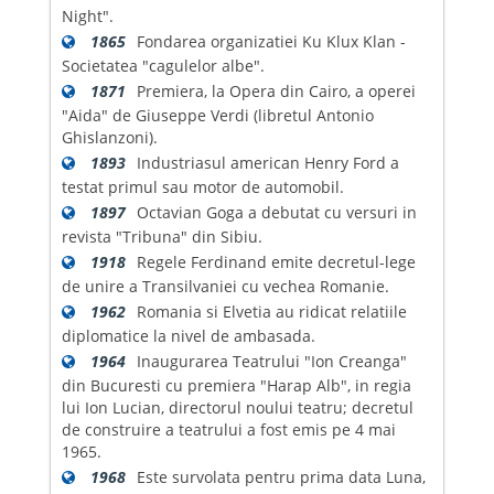
Night".
1865
Fondarea organizatiei Ku Klux Klan -
Societatea "cagulelor albe".
1871
Premiera, la Opera din Cairo, a operei
"Aida" de Giuseppe Verdi (libretul Antonio
Ghislanzoni).
1893
Industriasul american Henry Ford a
testat primul sau motor de automobil.
1897
Octavian Goga a debutat cu versuri in
revista "Tribuna" din Sibiu.
1918
Regele Ferdinand emite decretul-lege
de unire a Transilvaniei cu vechea Romanie.
1962
Romania si Elvetia au ridicat relatiile
diplomatice la nivel de ambasada.
1964
Inaugurarea Teatrului "Ion Creanga"
din Bucuresti cu premiera "Harap Alb", in regia
lui Ion Lucian, directorul noului teatru; decretul
de construire a teatrului a fost emis pe 4 mai
1965.
1968
Este survolata pentru prima data Luna,