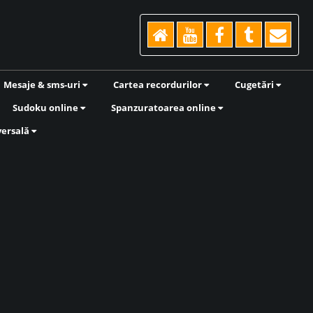
Mesaje & sms-uri
Cartea recordurilor
Cugetări
Sudoku online
Spanzuratoarea online
versală