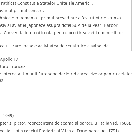
atificat Constitutia Statelor Unite ale Americii.
stinut primul concert.
ehnica din Romania"; primul presedinte a fost Dimitrie Frunza.
siv al aviatiei japoneze asupra flotei SUA de la Pearl Harbor.
a Conventia internationala pentru ocrotirea vietii omenesti pe
au II, care incheie activitatea de construire a salbei de
Apollo 17.
ltural francez.
i de Interne ai Uniunii Europene decid ridicarea vizelor pentru cetat
02.
. 1049).
ptor si pictor, reprezentant de seama al barocului italian (d. 1680).
egiei, sotia regelui Frederic al V-lea al Danemarcei (d. 1751).