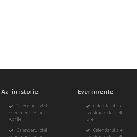
zi in istorie
Evenimente
Calendarul zilei
Calendarul zilei
evenimentele lunii
evenimentele lunii
Aprilie
Iulie
Calendarul zilei
Calendarul zilei
evenimentele lunii
evenimentele lunii