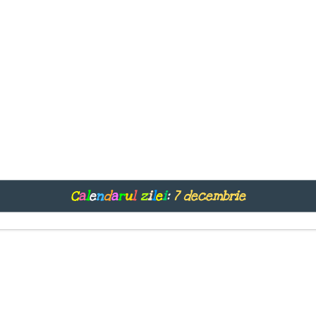
C
a
l
e
n
d
a
r
u
l
z
i
l
e
i
:
7 decembrie