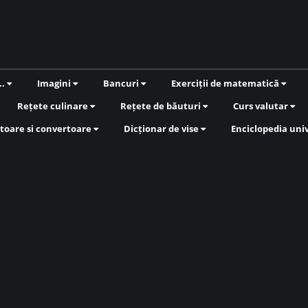
..
Imagini
Bancuri
Exerciții de matematică
Rețete culinare
Rețete de băuturi
Curs valutar
toare si convertoare
Dicționar de vise
Enciclopedia uni