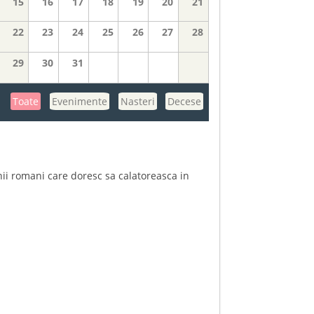
15
16
17
18
19
20
21
22
23
24
25
26
27
28
29
30
31
Toate
Evenimente
Nasteri
Decese
enii romani care doresc sa calatoreasca in