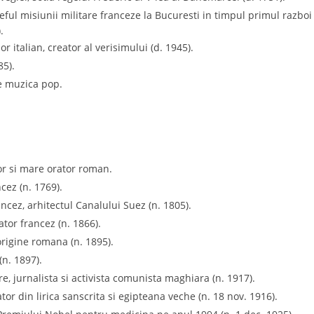
eful misiunii militare franceze la Bucuresti in timpul primul razboi
.
r italian, creator al verisimului (d. 1945).
85).
e muzica pop.
iitor si mare orator roman.
cez (n. 1769).
cez, arhitectul Canalului Suez (n. 1805).
tor francez (n. 1866).
origine romana (n. 1895).
(n. 1897).
e, jurnalista si activista comunista maghiara (n. 1917).
tor din lirica sanscrita si egipteana veche (n. 18 nov. 1916).