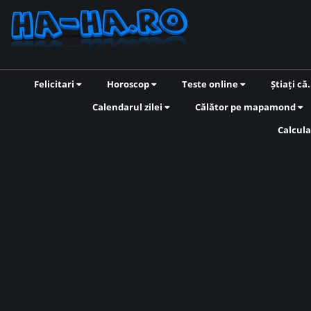
Felicitari
Horoscop
Teste online
Știați că.
Calendarul zilei
Călător pe mapamond
Calcula