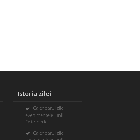
Istoria zilei
Calendarul zilei
evenimentele lunii
Octombrie
Calendarul zilei
evenimentele lunii