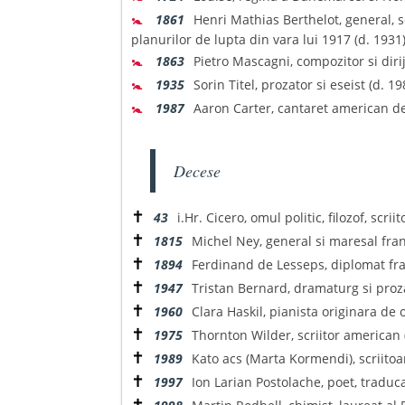
🚼
1861
Henri Mathias Berthelot, general, s
planurilor de lupta din vara lui 1917 (d. 1931)
🚼
1863
Pietro Mascagni, compozitor si dirijo
🚼
1935
Sorin Titel, prozator si eseist (d. 19
🚼
1987
Aaron Carter, cantaret american d
Decese
✝
43
i.Hr. Cicero, omul politic, filozof, scr
✝
1815
Michel Ney, general si maresal fran
✝
1894
Ferdinand de Lesseps, diplomat fran
✝
1947
Tristan Bernard, dramaturg si proza
✝
1960
Clara Haskil, pianista originara de 
✝
1975
Thornton Wilder, scriitor american 
✝
1989
Kato acs (Marta Kormendi), scriitoar
✝
1997
Ion Larian Postolache, poet, traduca
✝