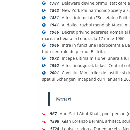
1787
Delaware devine primul stat care a r
1842
New York Philharmonic Society a su
1881
A fost intemeiata "Societatea Polit
1941
Al doilea razboi mondial: Atacul ma
1966
Decret privind aderarea Romaniei l
mare, incheiata la Londra, la 17 iunie 1960.
1966
Intra in functiune Hidrocentrala Bac
hidrocentrale de pe raul Bistrita.
1972
Incepe ultima misiune lunara a lui 
1992
A fost inaugurat, la Iasi, Centrul cu
2001
Consiliul Ministrilor de Justitie s
spatiul Schengen, incepand cu 1 ianuarie 20
Nasteri
🚼
967
Abu-Sa’id Abul-Khair, poet persan (d
🚼
1598
Gian Lorenzo Bernini, arhitect, scul
🚼
1724
Louise, regina a Danemarcei si Norv