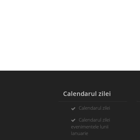
Calendarul zilei
A
Calendarul zilei
Calendarul zilei
evenimentele lunii
Ianuarie