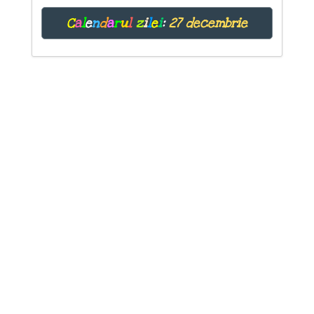
C
a
l
e
n
d
a
r
u
l
z
i
l
e
i
:
27 decembrie