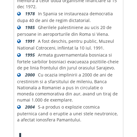
membra a celor doua organisme financiare la 15
dec 1972.
1978
In Spania se instaureaza democratia
dupa 40 de ani de regim dictatorial.
1985
Gherilele palestiniene au ucis 20 de
persoane in aeroporturile din Roma si Viena.
1991
A fost deschis, pentru public, Muzeul
National Cotroceni, infiintat la 10 iul. 1991.
1995
Armata guvernamentala bosniaca si
fortele sarbilor bosniaci evacueaza pozitiile-cheie
de pe linia frontului din jurul orasului Sarajevo.
2000
Cu ocazia implinirii a 2000 de ani de
crestinism si a sfarsitului de mileniu, Banca
Nationala a Romaniei a pus in circulatie o
moneda comemorativa din aur, avand un tiraj de
numai 1.000 de exemplare.
2004
S-a produs o explozie cosmica
puternica cand o eruptie a unei stele neutronice,
a afectat ionosfera Pamantului.