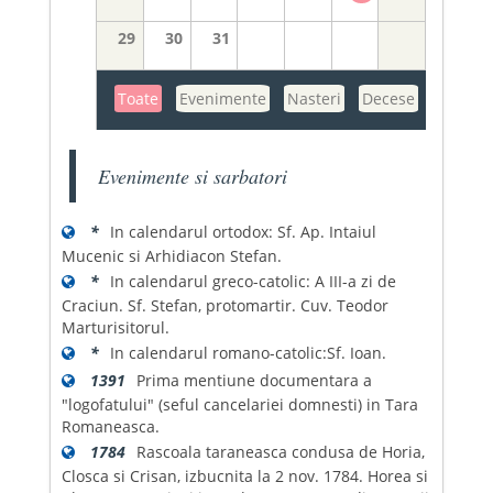
29
30
31
Toate
Evenimente
Nasteri
Decese
Evenimente si sarbatori
*
In calendarul ortodox: Sf. Ap. Intaiul
Mucenic si Arhidiacon Stefan.
*
In calendarul greco-catolic: A III-a zi de
Craciun. Sf. Stefan, protomartir. Cuv. Teodor
Marturisitorul.
*
In calendarul romano-catolic:Sf. Ioan.
1391
Prima mentiune documentara a
"logofatului" (seful cancelariei domnesti) in Tara
Romaneasca.
1784
Rascoala taraneasca condusa de Horia,
Closca si Crisan, izbucnita la 2 nov. 1784. Horea si