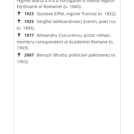
reginei Maria a II-a a Portugaliei si mama regelui
Ferdinand al Romaniei (n. 1845).
✝
1923
Gustave Eiffel, inginer francez (n. 1832).
✝
1925
Serghei Aleksandrovici Esenin, poet rus
(n. 1895).
✝
1977
Alexandru Ciucurencu, pictor roman,
membru corespondent al Academiei Romane (n.
1903).
✝
2007
Benazir Bhutto, politician pakistanez (n.
1953).