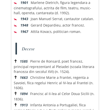
🚼
1901
Marlene Dietrich, figura legendara a
cinematografului, actrita de film, teatru, music-
hall, opereta, cantareata (d. 1992).
🚼
1943
Joan Manuel Serrat, cantautor catalan.
🚼
1948
Gerard Depardieu, actor francez.
🚼
1967
Attila Kovacs, politician roman.
Decese
✝
1585
Pierre de Ronsard, poet francez,
principal reprezentant al Pleiadei (scoala literara
franceza din secolul XVI) (n. 1524).
✝
1663
Christine Marie a Frantei, regenta a
Savoiei, fiica regelui Henric al IV-lea al Frantei (n.
1606).
✝
1894
Francisc al II-lea al Celor Doua Sicilii (n.
1836).
✝
1913
Infanta Antonia a Portugaliei, fiica