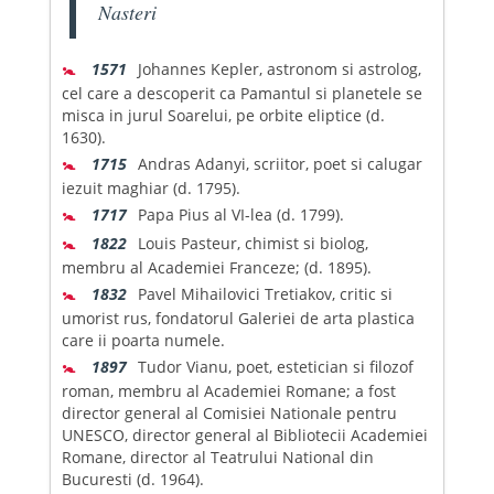
Nasteri
🚼
1571
Johannes Kepler, astronom si astrolog,
cel care a descoperit ca Pamantul si planetele se
misca in jurul Soarelui, pe orbite eliptice (d.
1630).
🚼
1715
Andras Adanyi, scriitor, poet si calugar
iezuit maghiar (d. 1795).
🚼
1717
Papa Pius al VI-lea (d. 1799).
🚼
1822
Louis Pasteur, chimist si biolog,
membru al Academiei Franceze; (d. 1895).
🚼
1832
Pavel Mihailovici Tretiakov, critic si
umorist rus, fondatorul Galeriei de arta plastica
care ii poarta numele.
🚼
1897
Tudor Vianu, poet, estetician si filozof
roman, membru al Academiei Romane; a fost
director general al Comisiei Nationale pentru
UNESCO, director general al Bibliotecii Academiei
Romane, director al Teatrului National din
Bucuresti (d. 1964).