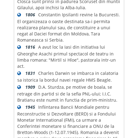
Closca sunt prinsi in padurea Scoruset din muntii
Gilaului, apoi inchisi la Alba-Iulia.
1806
Constantin Ipsilanti revine la Bucuresti.
El organizeaza o oaste destinata sa-i permita
realizarea planului sau, de constituire a unui
regat al Daciei format din Moldova, Tara
Romaneasca si Serbia.
1816
A avut loc la Iasi din initiativa lui
Gheorghe Asachi primul spectacol de teatru in
limba romana: "Mirtil si Hloe", pastorala intr-un
act.
1831
Charles Darwin se imbarca in calatoria
sa istorica la bordul navei regale HMS Beagle.
1909
D.A. Sturdza, pe motive de boala, se
retrage din partid si de la sefia PNL-ului; I.I.C.
Bratianu este numit in functia de prim-ministru.
1945
Infiintarea Bancii Mondiale pentru
Reconstructie si Dezvoltare (BERD) si a Fondului
Monetar International (FMI), ca urmare a
Conferintei monetare si financiare a ONU de la
Bretton-Woods (1-12.07.1945). Romania a devenit