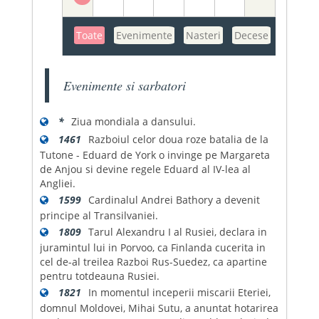
Toate
Evenimente
Nasteri
Decese
Evenimente si sarbatori
*
Ziua mondiala a dansului.
1461
Razboiul celor doua roze batalia de la
Tutone - Eduard de York o invinge pe Margareta
de Anjou si devine regele Eduard al IV-lea al
Angliei.
1599
Cardinalul Andrei Bathory a devenit
principe al Transilvaniei.
1809
Tarul Alexandru I al Rusiei, declara in
juramintul lui in Porvoo, ca Finlanda cucerita in
cel de-al treilea Razboi Rus-Suedez, ca apartine
pentru totdeauna Rusiei.
1821
In momentul inceperii miscarii Eteriei,
domnul Moldovei, Mihai Sutu, a anuntat hotarirea