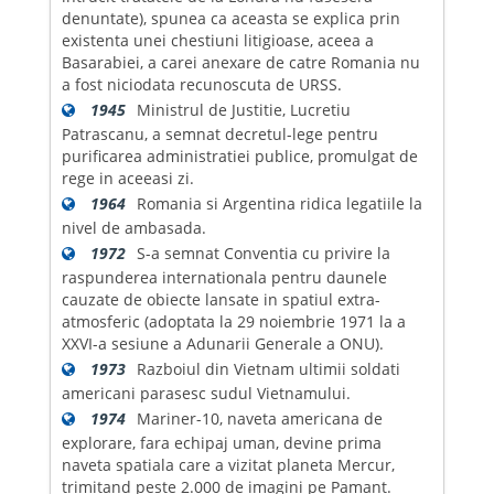
denuntate), spunea ca aceasta se explica prin
existenta unei chestiuni litigioase, aceea a
Basarabiei, a carei anexare de catre Romania nu
a fost niciodata recunoscuta de URSS.
1945
Ministrul de Justitie, Lucretiu
Patrascanu, a semnat decretul-lege pentru
purificarea administratiei publice, promulgat de
rege in aceeasi zi.
1964
Romania si Argentina ridica legatiile la
nivel de ambasada.
1972
S-a semnat Conventia cu privire la
raspunderea internationala pentru daunele
cauzate de obiecte lansate in spatiul extra-
atmosferic (adoptata la 29 noiembrie 1971 la a
XXVI-a sesiune a Adunarii Generale a ONU).
1973
Razboiul din Vietnam ultimii soldati
americani parasesc sudul Vietnamului.
1974
Mariner-10, naveta americana de
explorare, fara echipaj uman, devine prima
naveta spatiala care a vizitat planeta Mercur,
trimitand peste 2.000 de imagini pe Pamant.