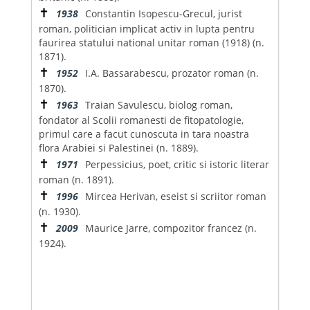
✝
1938
Constantin Isopescu-Grecul, jurist
roman, politician implicat activ in lupta pentru
faurirea statului national unitar roman (1918) (n.
1871).
✝
1952
I.A. Bassarabescu, prozator roman (n.
1870).
✝
1963
Traian Savulescu, biolog roman,
fondator al Scolii romanesti de fitopatologie,
primul care a facut cunoscuta in tara noastra
flora Arabiei si Palestinei (n. 1889).
✝
1971
Perpessicius, poet, critic si istoric literar
roman (n. 1891).
✝
1996
Mircea Herivan, eseist si scriitor roman
(n. 1930).
✝
2009
Maurice Jarre, compozitor francez (n.
1924).