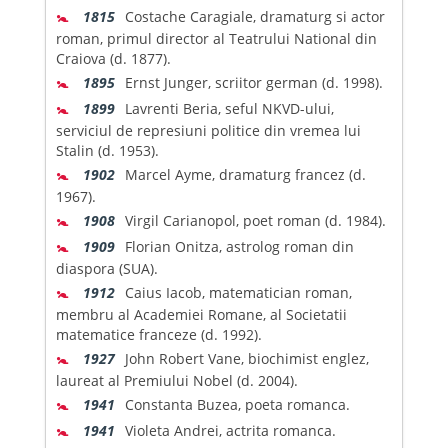
🚼
1815
Costache Caragiale, dramaturg si actor
roman, primul director al Teatrului National din
Craiova (d. 1877).
🚼
1895
Ernst Junger, scriitor german (d. 1998).
🚼
1899
Lavrenti Beria, seful NKVD-ului,
serviciul de represiuni politice din vremea lui
Stalin (d. 1953).
🚼
1902
Marcel Ayme, dramaturg francez (d.
1967).
🚼
1908
Virgil Carianopol, poet roman (d. 1984).
🚼
1909
Florian Onitza, astrolog roman din
diaspora (SUA).
🚼
1912
Caius Iacob, matematician roman,
membru al Academiei Romane, al Societatii
matematice franceze (d. 1992).
🚼
1927
John Robert Vane, biochimist englez,
laureat al Premiului Nobel (d. 2004).
🚼
1941
Constanta Buzea, poeta romanca.
🚼
1941
Violeta Andrei, actrita romanca.