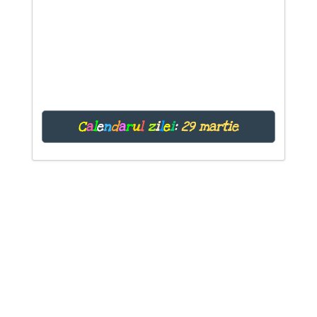
C
a
l
e
n
d
a
r
u
l
z
i
l
e
i
:
29 martie