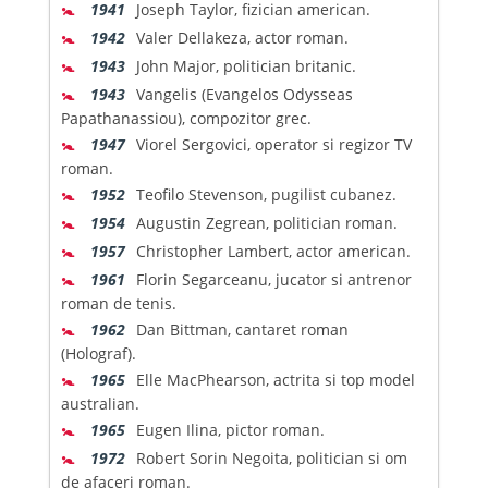
🚼
1941
Joseph Taylor, fizician american.
🚼
1942
Valer Dellakeza, actor roman.
🚼
1943
John Major, politician britanic.
🚼
1943
Vangelis (Evangelos Odysseas
Papathanassiou), compozitor grec.
🚼
1947
Viorel Sergovici, operator si regizor TV
roman.
🚼
1952
Teofilo Stevenson, pugilist cubanez.
🚼
1954
Augustin Zegrean, politician roman.
🚼
1957
Christopher Lambert, actor american.
🚼
1961
Florin Segarceanu, jucator si antrenor
roman de tenis.
🚼
1962
Dan Bittman, cantaret roman
(Holograf).
🚼
1965
Elle MacPhearson, actrita si top model
australian.
🚼
1965
Eugen Ilina, pictor roman.
🚼
1972
Robert Sorin Negoita, politician si om
de afaceri roman.