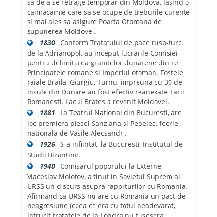
sa de a se retrage temporar din Moldova, lasind o
caimacamie care sa se ocupe de treburile curente
si mai ales sa asigure Poarta Otomana de
supunerea Moldovei.
1830
Conform Tratatului de pace ruso-turc
de la Adrianopol, au inceput lucrarile Comisiei
pentru delimitarea granitelor dunarene dintre
Principatele romane si Imperiul otoman. Fostele
raiale Braila, Giurgiu, Turnu, impreuna cu 30 de
insule din Dunare au fost efectiv reanexate Tarii
Romanesti. Lacul Brates a revenit Moldovei.
1881
La Teatrul National din Bucuresti, are
loc premiera piesei Sanziana si Pepelea, feerie
nationala de Vasile Alecsandri.
1926
S-a infiintat, la Bucuresti, Institutul de
Studii Bizantine.
1940
Comisarul poporului la Externe,
Viaceslav Molotov, a tinut in Sovietul Suprem al
URSS un discurs asupra raporturilor cu Romania.
Afirmand ca URSS nu are cu Romania un pact de
neagresiune (ceea ce era cu totul neadevarat,
intrucit tratatele de la Londra nu fusesera