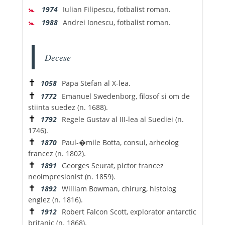
🚼
1974
Iulian Filipescu, fotbalist roman.
🚼
1988
Andrei Ionescu, fotbalist roman.
Decese
✝
1058
Papa Stefan al X-lea.
✝
1772
Emanuel Swedenborg, filosof si om de
stiinta suedez (n. 1688).
✝
1792
Regele Gustav al III-lea al Suediei (n.
1746).
✝
1870
Paul-�mile Botta, consul, arheolog
francez (n. 1802).
✝
1891
Georges Seurat, pictor francez
neoimpresionist (n. 1859).
✝
1892
William Bowman, chirurg, histolog
englez (n. 1816).
✝
1912
Robert Falcon Scott, explorator antarctic
britanic (n. 1868).