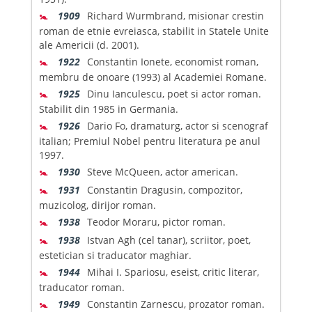
🚼
1909
Richard Wurmbrand, misionar crestin
roman de etnie evreiasca, stabilit in Statele Unite
ale Americii (d. 2001).
🚼
1922
Constantin Ionete, economist roman,
membru de onoare (1993) al Academiei Romane.
🚼
1925
Dinu Ianculescu, poet si actor roman.
Stabilit din 1985 in Germania.
🚼
1926
Dario Fo, dramaturg, actor si scenograf
italian; Premiul Nobel pentru literatura pe anul
1997.
🚼
1930
Steve McQueen, actor american.
🚼
1931
Constantin Dragusin, compozitor,
muzicolog, dirijor roman.
🚼
1938
Teodor Moraru, pictor roman.
🚼
1938
Istvan Agh (cel tanar), scriitor, poet,
estetician si traducator maghiar.
🚼
1944
Mihai I. Spariosu, eseist, critic literar,
traducator roman.
🚼
1949
Constantin Zarnescu, prozator roman.