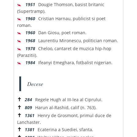
🚼
1951
Dougie Thomson, basist britanic
(Supertramp).
🚼
1960
Cristian Harnau, publicist si poet
roman.
🚼
1960
Dan Giosu, poet roman.
🚼
1968
Laurentiu Mironescu, politician roman.
🚼
1978
Cheloo, cantaret de muzica hip-hop
(Parazitii).
🚼
1984
Ifeanyi Emeghara, fotbalist nigerian.
Decese
✝
284
Regele Hugh al III-lea al Ciprului.
✝
809
Harun al-Rashid, calif (n. 763).
✝
1361
Henry de Grosmont, primul duce de
Lanchaster.
✝
1381
Ecaterina a Suediei, sfanta.
✝