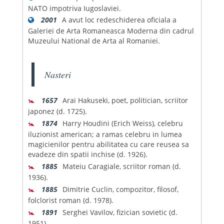
NATO impotriva Iugoslaviei.
2001
A avut loc redeschiderea oficiala a
Galeriei de Arta Romaneasca Moderna din cadrul
Muzeului National de Arta al Romaniei.
Nasteri
🚼
1657
Arai Hakuseki, poet, politician, scriitor
japonez (d. 1725).
🚼
1874
Harry Houdini (Erich Weiss), celebru
iluzionist american; a ramas celebru in lumea
magicienilor pentru abilitatea cu care reusea sa
evadeze din spatii inchise (d. 1926).
🚼
1885
Mateiu Caragiale, scriitor roman (d.
1936).
🚼
1885
Dimitrie Cuclin, compozitor, filosof,
folclorist roman (d. 1978).
🚼
1891
Serghei Vavilov, fizician sovietic (d.
1951).