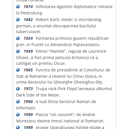
1874
Infiintarea Agentiei diplomatice romane
la Petersburg.
1882
Robert Koch, medic si microbiolog
german, a anuntat descoperirea bacilului
tuberculozei.
1924
Formarea primului guvern republican
grec, in frunte cu Alexandros Papanastasiu.
1949
Filmul "Hamlet", regizat de Laurence
Olivier, a fost prima pelicula britanica ce a
castigat un premiu Oscar.
1965
Functia de presedinte al Consiliului de
Stat al Romaniei a revenit lui Chivu Stoica, in
urma decesului lui Gheorghe Gheorghiu-Dej.
1973
Trupa rock Pink Floyd lanseaza albumul
Dark Side of the Moon.
1990
A luat fiinta Serviciul Roman de
Informatii.
1990
Poezia "Un rasunet", de Andrei
Muresanu devine imnul national al Romaniei.
1999
Incepe Operatiunea Fortele Aliate a