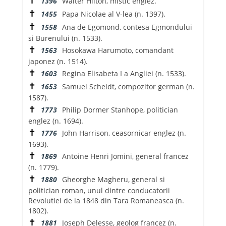
1396
Walter Hilton, mistic englez.
✝
1455
Papa Nicolae al V-lea (n. 1397).
✝
1558
Ana de Egomond, contesa Egmondului
si Burenului (n. 1533).
✝
1563
Hosokawa Harumoto, comandant
japonez (n. 1514).
✝
1603
Regina Elisabeta I a Angliei (n. 1533).
✝
1653
Samuel Scheidt, compozitor german (n.
1587).
✝
1773
Philip Dormer Stanhope, politician
englez (n. 1694).
✝
1776
John Harrison, ceasornicar englez (n.
1693).
✝
1869
Antoine Henri Jomini, general francez
(n. 1779).
✝
1880
Gheorghe Magheru, general si
politician roman, unul dintre conducatorii
Revolutiei de la 1848 din Tara Romaneasca (n.
1802).
✝
1881
Joseph Delesse, geolog francez (n.