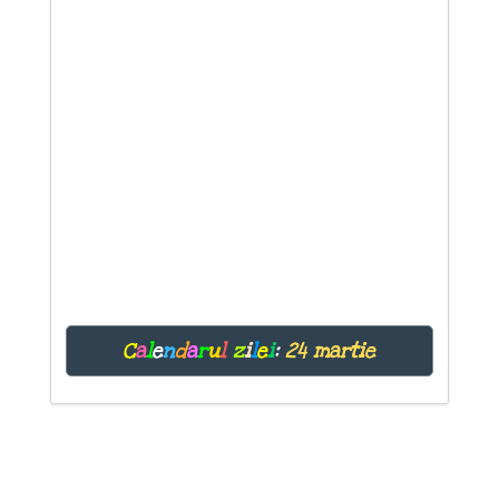
C
a
l
e
n
d
a
r
u
l
z
i
l
e
i
:
24 martie