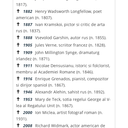
1817).
✝
1882
Henry Wadsworth Longfellow, poet
american (n. 1807).
✝
1887
Ivan Kramskoi, pictor si critic de arta
rus (n. 1837).
✝
1888
Vsevolod Garshin, autor rus (n. 1855).
✝
1905
Jules Verne, scriitor francez (n. 1828).
✝
1909
John Millington Synge, dramaturg
irlandez (n. 1871).
✝
1911
Nicolae Densusianu, istoric si folclorist,
membru al Academiei Romane (n. 1846).
✝
1916
Enrique Grenados, pianist, compozitor
si dirijor spaniol (n. 1867).
✝
1946
Alexandr Alehin, sahist rus (n. 1892).
✝
1953
Mary de Teck, sotia regelui George al V-
lea al Regatului Unit (n. 1867).
✝
2000
Ion Miclea, artist fotograf roman (n.
1931).
✝
2008
Richard Widmark, actor american de