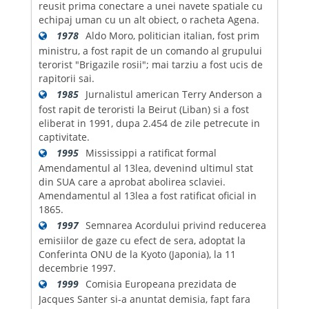
reusit prima conectare a unei navete spatiale cu
echipaj uman cu un alt obiect, o racheta Agena.
1978
Aldo Moro, politician italian, fost prim
ministru, a fost rapit de un comando al grupului
terorist "Brigazile rosii"; mai tarziu a fost ucis de
rapitorii sai.
1985
Jurnalistul american Terry Anderson a
fost rapit de teroristi la Beirut (Liban) si a fost
eliberat in 1991, dupa 2.454 de zile petrecute in
captivitate.
1995
Mississippi a ratificat formal
Amendamentul al 13lea, devenind ultimul stat
din SUA care a aprobat abolirea sclaviei.
Amendamentul al 13lea a fost ratificat oficial in
1865.
1997
Semnarea Acordului privind reducerea
emisiilor de gaze cu efect de sera, adoptat la
Conferinta ONU de la Kyoto (Japonia), la 11
decembrie 1997.
1999
Comisia Europeana prezidata de
Jacques Santer si-a anuntat demisia, fapt fara