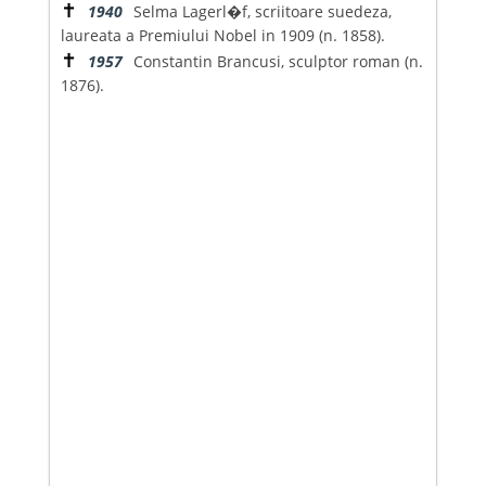
✝
1940
Selma Lagerl�f, scriitoare suedeza,
laureata a Premiului Nobel in 1909 (n. 1858).
✝
1957
Constantin Brancusi, sculptor roman (n.
1876).