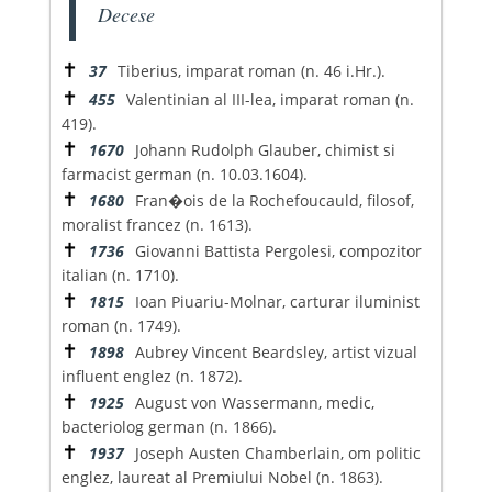
Decese
✝
37
Tiberius, imparat roman (n. 46 i.Hr.).
✝
455
Valentinian al III-lea, imparat roman (n.
419).
✝
1670
Johann Rudolph Glauber, chimist si
farmacist german (n. 10.03.1604).
✝
1680
Fran�ois de la Rochefoucauld, filosof,
moralist francez (n. 1613).
✝
1736
Giovanni Battista Pergolesi, compozitor
italian (n. 1710).
✝
1815
Ioan Piuariu-Molnar, carturar iluminist
roman (n. 1749).
✝
1898
Aubrey Vincent Beardsley, artist vizual
influent englez (n. 1872).
✝
1925
August von Wassermann, medic,
bacteriolog german (n. 1866).
✝
1937
Joseph Austen Chamberlain, om politic
englez, laureat al Premiului Nobel (n. 1863).