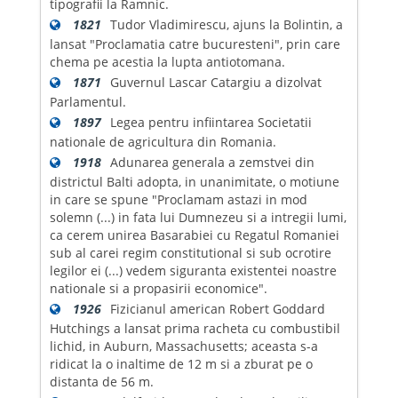
tipografii la Ramnic.
1821
Tudor Vladimirescu, ajuns la Bolintin, a
lansat "Proclamatia catre bucuresteni", prin care
chema pe acestia la lupta antiotomana.
1871
Guvernul Lascar Catargiu a dizolvat
Parlamentul.
1897
Legea pentru infiintarea Societatii
nationale de agricultura din Romania.
1918
Adunarea generala a zemstvei din
districtul Balti adopta, in unanimitate, o motiune
in care se spune "Proclamam astazi in mod
solemn (...) in fata lui Dumnezeu si a intregii lumi,
ca cerem unirea Basarabiei cu Regatul Romaniei
sub al carei regim constitutional si sub ocrotire
legilor ei (...) vedem siguranta existentei noastre
nationale si a propasirii economice".
1926
Fizicianul american Robert Goddard
Hutchings a lansat prima racheta cu combustibil
lichid, in Auburn, Massachusetts; aceasta s-a
ridicat la o inaltime de 12 m si a zburat pe o
distanta de 56 m.