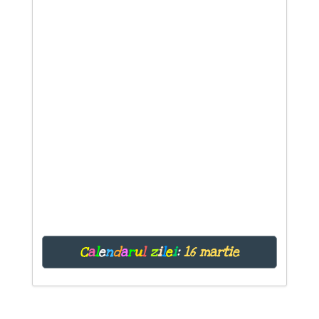
C
a
l
e
n
d
a
r
u
l
z
i
l
e
i
:
16 martie