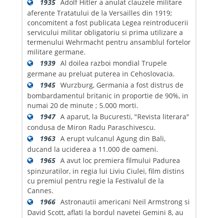
1935
Adolf Hitler a anulat clauzele militare
aferente Tratatului de la Versailles din 1919;
concomitent a fost publicata Legea reintroducerii
servicului militar obligatoriu si prima utilizare a
termenului Wehrmacht pentru ansamblul fortelor
militare germane.
1939
Al doilea razboi mondial Trupele
germane au preluat puterea in Cehoslovacia.
1945
Wurzburg, Germania a fost distrus de
bombardamentul britanic in proportie de 90%, in
numai 20 de minute ; 5.000 morti.
1947
A aparut, la Bucuresti, "Revista literara"
condusa de Miron Radu Paraschivescu.
1963
A erupt vulcanul Agung din Bali,
ducand la uciderea a 11.000 de oameni.
1965
A avut loc premiera filmului Padurea
spinzuratilor, in regia lui Liviu Ciulei, film distins
cu premiul pentru regie la Festivalul de la
Cannes.
1966
Astronautii americani Neil Armstrong si
David Scott, aflati la bordul navetei Gemini 8, au