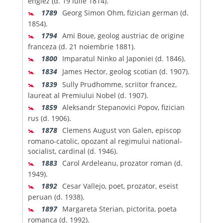
englez (d. 19 iulie 1814).
🚼
1789
Georg Simon Ohm, fizician german (d.
1854).
🚼
1794
Ami Boue, geolog austriac de origine
franceza (d. 21 noiembrie 1881).
🚼
1800
Imparatul Ninko al Japoniei (d. 1846).
🚼
1834
James Hector, geolog scotian (d. 1907).
🚼
1839
Sully Prudhomme, scriitor francez,
laureat al Premiului Nobel (d. 1907).
🚼
1859
Aleksandr Stepanovici Popov, fizician
rus (d. 1906).
🚼
1878
Clemens August von Galen, episcop
romano-catolic, opozant al regimului national-
socialist, cardinal (d. 1946).
🚼
1883
Carol Ardeleanu, prozator roman (d.
1949).
🚼
1892
Cesar Vallejo, poet, prozator, eseist
peruan (d. 1938).
🚼
1897
Margareta Sterian, pictorita, poeta
romanca (d. 1992).