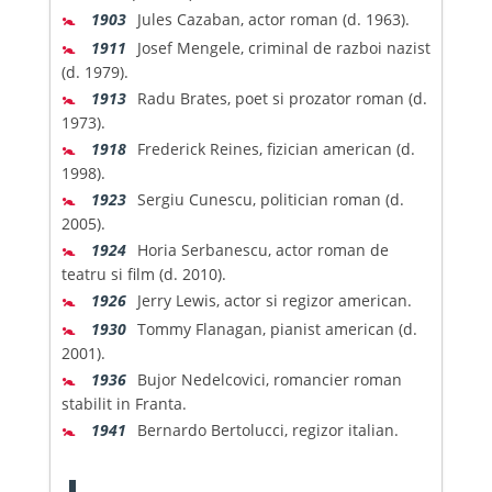
🚼
1903
Jules Cazaban, actor roman (d. 1963).
🚼
1911
Josef Mengele, criminal de razboi nazist
(d. 1979).
🚼
1913
Radu Brates, poet si prozator roman (d.
1973).
🚼
1918
Frederick Reines, fizician american (d.
1998).
🚼
1923
Sergiu Cunescu, politician roman (d.
2005).
🚼
1924
Horia Serbanescu, actor roman de
teatru si film (d. 2010).
🚼
1926
Jerry Lewis, actor si regizor american.
🚼
1930
Tommy Flanagan, pianist american (d.
2001).
🚼
1936
Bujor Nedelcovici, romancier roman
stabilit in Franta.
🚼
1941
Bernardo Bertolucci, regizor italian.