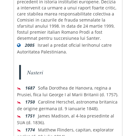
precedent in istoria institutiei europene. Decizia
a intervenit ca urmare a unui raport foarte critic,
care stabilea marea responsabilitate colectiva a
Comisiei in cazurile de frauda semnalate la
sfarsitul anului 1998. In data de 24 martie 1999,
fostul premier italian Romano Prodi a fost
desemnat pentru succesiunea lui Santer.
2005
Israel a predat oficial Ierihonul catre
Autoritatea Palestiniana.
Nasteri
🚼
1687
Sofia Dorothea de Hanovra, regina a
Prusiei, fiica lui George I al Marii Britanii (d. 1757).
🚼
1750
Caroline Herschel, astronoma britanica
de origine germana (d. 9 ianuarie 1848).
🚼
1751
James Madison, al 4-lea presedinte al
SUA (d. 1836).
🚼
1774
Matthew Flinders, capitan, explorator