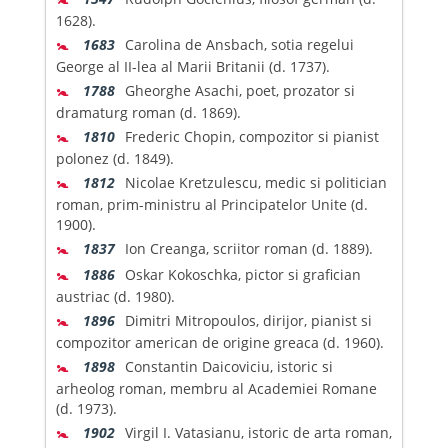
1628).
🚼
1683
Carolina de Ansbach, sotia regelui
George al II-lea al Marii Britanii (d. 1737).
🚼
1788
Gheorghe Asachi, poet, prozator si
dramaturg roman (d. 1869).
🚼
1810
Frederic Chopin, compozitor si pianist
polonez (d. 1849).
🚼
1812
Nicolae Kretzulescu, medic si politician
roman, prim-ministru al Principatelor Unite (d.
1900).
🚼
1837
Ion Creanga, scriitor roman (d. 1889).
🚼
1886
Oskar Kokoschka, pictor si grafician
austriac (d. 1980).
🚼
1896
Dimitri Mitropoulos, dirijor, pianist si
compozitor american de origine greaca (d. 1960).
🚼
1898
Constantin Daicoviciu, istoric si
arheolog roman, membru al Academiei Romane
(d. 1973).
🚼
1902
Virgil I. Vatasianu, istoric de arta roman,