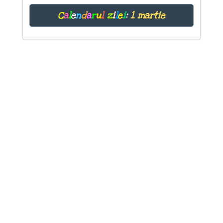
C
a
l
e
n
d
a
r
u
l
z
i
l
e
i
:
1 martie