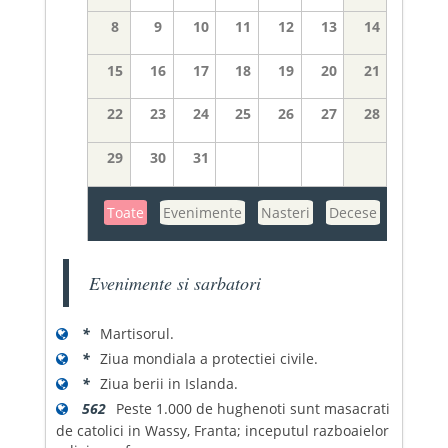
8
9
10
11
12
13
14
15
16
17
18
19
20
21
22
23
24
25
26
27
28
29
30
31
Toate
Evenimente
Nasteri
Decese
Evenimente si sarbatori
*
Martisorul.
*
Ziua mondiala a protectiei civile.
*
Ziua berii in Islanda.
562
Peste 1.000 de hughenoti sunt masacrati
de catolici in Wassy, Franta; inceputul razboaielor