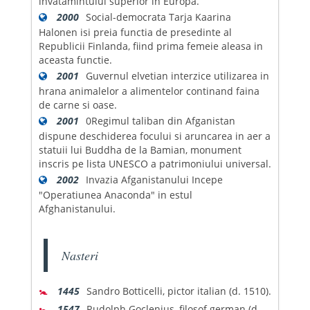
invatamintului superior in Europa.
2000
Social-democrata Tarja Kaarina
Halonen isi preia functia de presedinte al
Republicii Finlanda, fiind prima femeie aleasa in
aceasta functie.
2001
Guvernul elvetian interzice utilizarea in
hrana animalelor a alimentelor continand faina
de carne si oase.
2001
0Regimul taliban din Afganistan
dispune deschiderea focului si aruncarea in aer a
statuii lui Buddha de la Bamian, monument
inscris pe lista UNESCO a patrimoniului universal.
2002
Invazia Afganistanului Incepe
"Operatiunea Anaconda" in estul
Afghanistanului.
Nasteri
🚼
1445
Sandro Botticelli, pictor italian (d. 1510).
🚼
1547
Rudolph Goclenius, filosof german (d.