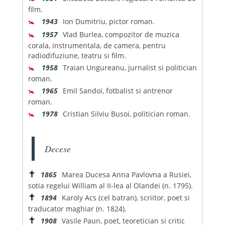
film.
🚼
1943
Ion Dumitriu, pictor roman.
🚼
1957
Vlad Burlea, compozitor de muzica
corala, instrumentala, de camera, pentru
radiodifuziune, teatru si film.
🚼
1958
Traian Ungureanu, jurnalist si politician
roman.
🚼
1965
Emil Sandoi, fotbalist si antrenor
roman.
🚼
1978
Cristian Silviu Busoi, politician roman.
Decese
✝
1865
Marea Ducesa Anna Pavlovna a Rusiei,
sotia regelui William al II-lea al Olandei (n. 1795).
✝
1894
Karoly Acs (cel batran), scriitor, poet si
traducator maghiar (n. 1824).
✝
1908
Vasile Paun, poet, teoretician si critic