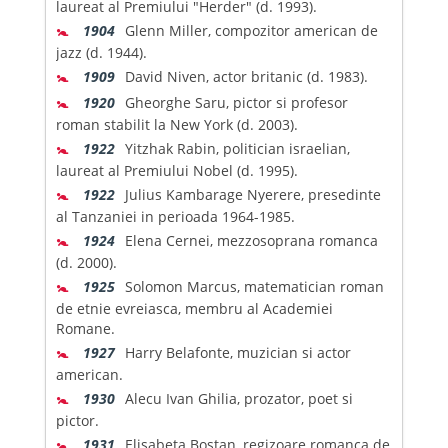
laureat al Premiului "Herder" (d. 1993).
🚼
1904
Glenn Miller, compozitor american de
jazz (d. 1944).
🚼
1909
David Niven, actor britanic (d. 1983).
🚼
1920
Gheorghe Saru, pictor si profesor
roman stabilit la New York (d. 2003).
🚼
1922
Yitzhak Rabin, politician israelian,
laureat al Premiului Nobel (d. 1995).
🚼
1922
Julius Kambarage Nyerere, presedinte
al Tanzaniei in perioada 1964-1985.
🚼
1924
Elena Cernei, mezzosoprana romanca
(d. 2000).
🚼
1925
Solomon Marcus, matematician roman
de etnie evreiasca, membru al Academiei
Romane.
🚼
1927
Harry Belafonte, muzician si actor
american.
🚼
1930
Alecu Ivan Ghilia, prozator, poet si
pictor.
🚼
1931
Elisabeta Bostan, regizoare romanca de