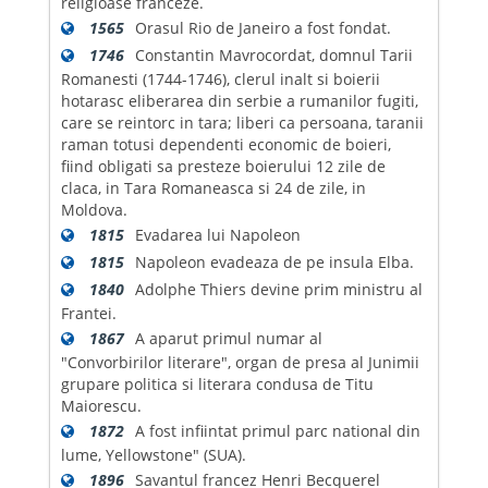
religioase franceze.
1565
Orasul Rio de Janeiro a fost fondat.
1746
Constantin Mavrocordat, domnul Tarii
Romanesti (1744-1746), clerul inalt si boierii
hotarasc eliberarea din serbie a rumanilor fugiti,
care se reintorc in tara; liberi ca persoana, taranii
raman totusi dependenti economic de boieri,
fiind obligati sa presteze boierului 12 zile de
claca, in Tara Romaneasca si 24 de zile, in
Moldova.
1815
Evadarea lui Napoleon
1815
Napoleon evadeaza de pe insula Elba.
1840
Adolphe Thiers devine prim ministru al
Frantei.
1867
A aparut primul numar al
"Convorbirilor literare", organ de presa al Junimii
grupare politica si literara condusa de Titu
Maiorescu.
1872
A fost infiintat primul parc national din
lume, Yellowstone" (SUA).
1896
Savantul francez Henri Becquerel