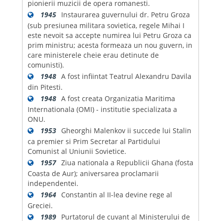
pionierii muzicii de opera romanesti.
1945
Instaurarea guvernului dr. Petru Groza
(sub presiunea militara sovietica, regele Mihai I
este nevoit sa accepte numirea lui Petru Groza ca
prim ministru; acesta formeaza un nou guvern, in
care ministerele cheie erau detinute de
comunisti).
1948
A fost infiintat Teatrul Alexandru Davila
din Pitesti.
1948
A fost creata Organizatia Maritima
Internationala (OMI) - institutie specializata a
ONU.
1953
Gheorghi Malenkov ii succede lui Stalin
ca premier si Prim Secretar al Partidului
Comunist al Uniunii Sovietice.
1957
Ziua nationala a Republicii Ghana (fosta
Coasta de Aur); aniversarea proclamarii
independentei.
1964
Constantin al II-lea devine rege al
Greciei.
1989
Purtatorul de cuvant al Ministerului de