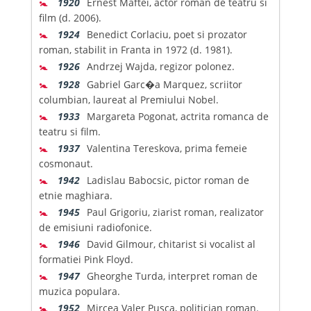
🚼
1920
Ernest Maftei, actor roman de teatru si
film (d. 2006).
🚼
1924
Benedict Corlaciu, poet si prozator
roman, stabilit in Franta in 1972 (d. 1981).
🚼
1926
Andrzej Wajda, regizor polonez.
🚼
1928
Gabriel Garc�a Marquez, scriitor
columbian, laureat al Premiului Nobel.
🚼
1933
Margareta Pogonat, actrita romanca de
teatru si film.
🚼
1937
Valentina Tereskova, prima femeie
cosmonaut.
🚼
1942
Ladislau Babocsic, pictor roman de
etnie maghiara.
🚼
1945
Paul Grigoriu, ziarist roman, realizator
de emisiuni radiofonice.
🚼
1946
David Gilmour, chitarist si vocalist al
formatiei Pink Floyd.
🚼
1947
Gheorghe Turda, interpret roman de
muzica populara.
🚼
1952
Mircea Valer Pusca, politician roman.