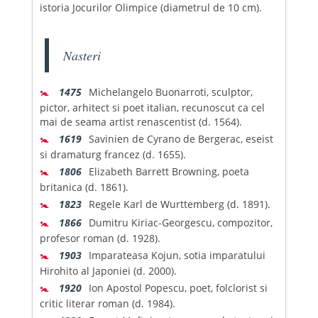
istoria Jocurilor Olimpice (diametrul de 10 cm).
Nasteri
🚼
1475
Michelangelo Buonarroti, sculptor,
pictor, arhitect si poet italian, recunoscut ca cel
mai de seama artist renascentist (d. 1564).
🚼
1619
Savinien de Cyrano de Bergerac, eseist
si dramaturg francez (d. 1655).
🚼
1806
Elizabeth Barrett Browning, poeta
britanica (d. 1861).
🚼
1823
Regele Karl de Wurttemberg (d. 1891).
🚼
1866
Dumitru Kiriac-Georgescu, compozitor,
profesor roman (d. 1928).
🚼
1903
Imparateasa Kojun, sotia imparatului
Hirohito al Japoniei (d. 2000).
🚼
1920
Ion Apostol Popescu, poet, folclorist si
critic literar roman (d. 1984).