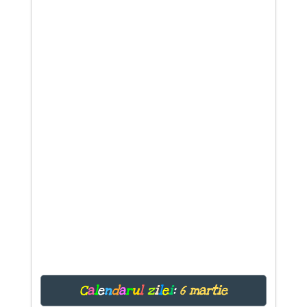
C
a
l
e
n
d
a
r
u
l
z
i
l
e
i
:
6 martie