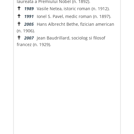
laureata a Premiului Nobel (n. 1892).
✝
1989
Vasile Netea, istoric roman (n. 1912).
✝
1991
Ionel S. Pavel, medic roman (n. 1897).
✝
2005
Hans Albrecht Bethe, fizician american
(n. 1906).
✝
2007
Jean Baudrillard, sociolog si filosof
francez (n. 1929).