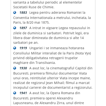
varianta a tabelului periodic al elementelor
Societatii Ruse de Chimie.
1883
Legea pentru aderarea Romaniei la
Conventia Internationala a metrului, incheiata, la
Paris, la 8/20 mai 1875.
1897
A intrat in vigoare Legea repausului in
zilele de duminica si sarbatori. Potrivit legii, era
libera doar dimineata de duminica si alte 14
sarbatori pe an.
1919
Ungariei i se inmaneaza hotararea
Consiliului Militar interaliat de la Paris (Nota Vyx)
privind obligativitatea retragerii trupelor
maghiare din Transilvania.
1930
A avut loc, la cinematograful Capitol din
Bucuresti, premiera filmului documentar Viata
unui oras, reintitulat ulterior Viata incepe maine,
realizat de regizorul Jean Mihail; filmul a marcat
inceputul carierei de documentarist a regizorului.
1941
A avut loc, la Opera Romana din
Bucuresti, premiera operei Alexandru
Lapusneanu, de Alexandru Zirra, unul dintre