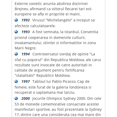
Externe sovietic anunta abolirea doctrinei
Brejnev, afirmand ca viitorul fiecarei tari est-
europene se afla in propriile ei maini.
1992
Virusul "Michelangelo" a inceput sa
afecteze calculatoarele.
1993
A fost semnata, la Istanbul, Conventia
privind cooperarea in domeniile culturii,
invatamantului, stiintei si informatiilor in zona
Marii Negre.
1994
Controversatul sondaj de opinie "La
sfat cu poporul" din Republica Moldova, ale carui
rezultate sunt invocate de catre autoritati in
calitate de argument pentru fortificarea
"statalitatii" Republicii Moldova.
1997
Tabloul lui Pablo Picasso, Cap de
femeie, este furat de la galeria londoneza si
recuperat o saptamana mai tarziu.
2000
Jocurile Olimpice Sydney 2000. Din cele
53 de monede comemorative consacrate acestei
manifestari sportive, au fost prezentate la Sydney
17, dintre care una considerata cea mai mare din