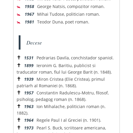
🚼
1958
George Natsis, compozitor roman.
🚼
1967
Mihai Tudose, politician roman.
🚼
1981
Teodor Duna, poet roman.
Decese
✝
1531
Pedrarias Davila, conchistador spaniol.
✝
1899
Ieronim G. Baritiu, publicist si
traducator roman, fiul lui George Barit (n. 1848).
✝
1939
Miron Cristea (Elie Cristea), primul
patriarh al Romaniei (n. 1868).
✝
1957
Constantin Radulescu-Motru, filosof,
psiholog, pedagog roman (n. 1868).
✝
1963
Ion Mihalache, politician roman (n.
1882).
✝
1964
Regele Paul I al Greciei (n. 1901).
✝
1973
Pearl S. Buck, scriitoare americana,