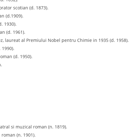
rator scotian (d. 1873).
n (d.1909).
d. 1930).
n (d. 1961).
cez, laureat al Premiului Nobel pentru Chimie in 1935 (d. 1958).
. 1990).
 roman (d. 1950).
n.
eatral si muzical roman (n. 1819).
 roman (n. 1901).