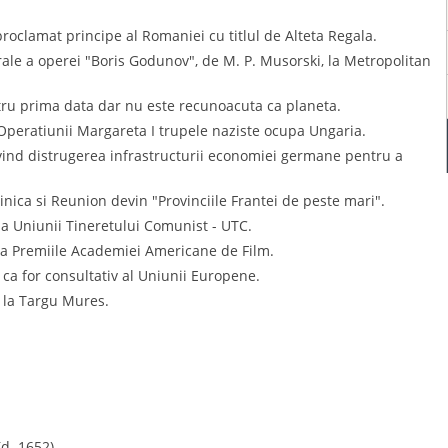
roclamat principe al Romaniei cu titlul de Alteta Regala.
rale a operei "Boris Godunov", de M. P. Musorski, la Metropolitan
ntru prima data dar nu este recunoacuta ca planeta.
 Operatiunii Margareta I trupele naziste ocupa Ungaria.
vind distrugerea infrastructurii economiei germane pentru a
ica si Reunion devin "Provinciile Frantei de peste mari".
 a Uniunii Tineretului Comunist - UTC.
ra Premiile Academiei Americane de Film.
ca for consultativ al Uniunii Europene.
e la Targu Mures.
d. 1652).