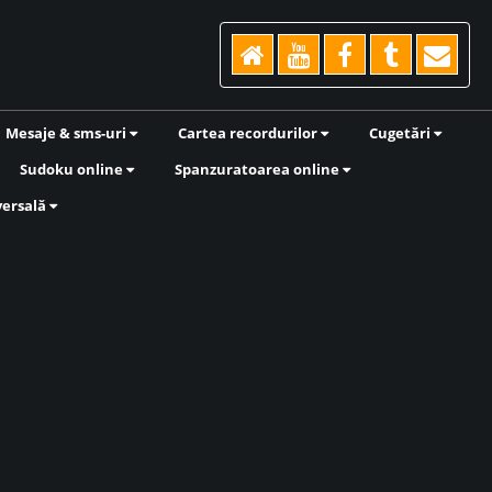
Mesaje & sms-uri
Cartea recordurilor
Cugetări
Sudoku online
Spanzuratoarea online
versală