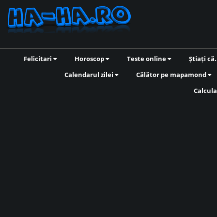
Felicitari
Horoscop
Teste online
Știați că.
Calendarul zilei
Călător pe mapamond
Calcula