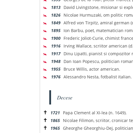
🚼
1813
David Livingstone, misionar si explo
🚼
1826
Nicolae Hurmuzaki, om politic roma
🚼
1849
Alfred von Tirpitz, amiral german (
🚼
1895
Ion Barbu, poet, matematician roma
🚼
1900
Frederic Joliot-Curie, chimist fran
🚼
1916
Irving Wallace, scriitor american (d
🚼
1917
Dinu Lipatti, pianist si compozitor
🚼
1948
Dan Ioan Popescu, politician roma
🚼
1955
Bruce Willis, actor american.
🚼
1976
Alessandro Nesta, fotbalist italian.
Decese
✝
1721
Papa Clement al XI-lea (n. 1649).
✝
1865
Nicolae Filimon, scriitor, cronicar t
✝
1965
Gheorghe Gheorghiu-Dej, politician