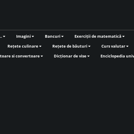
..
Imagini
Bancuri
Exerciții de matematică
Rețete culinare
Rețete de băuturi
Curs valutar
toare si convertoare
Dicționar de vise
Enciclopedia uni