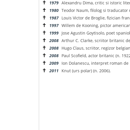
✝
1979
Alexandru Dima, critic si istoric lit
✝
1980
Teodor Naum, filolog si traducator 
✝
1987
Louis Victor de Broglie, fizician fra
✝
1997
Willem de Kooning, pictor american
✝
1999
Jose Agustin Goytisolo, poet spaniol
✝
2008
Arthur C. Clarke, scriitor britanic de
✝
2008
Hugo Claus, scriitor, regizor belgian
✝
2008
Paul Scofield, actor britanic (n. 1922
✝
2009
Ion Dolanescu, interpret roman de 
✝
2011
Knut (urs polar) (n. 2006).