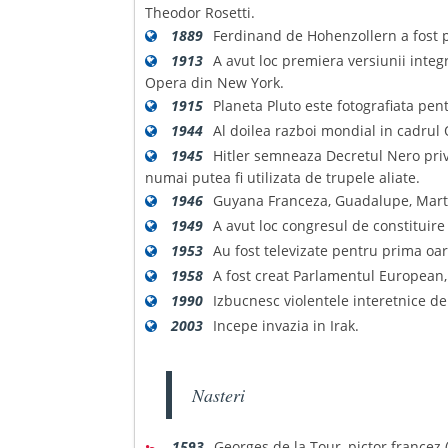
Theodor Rosetti.
1889
Ferdinand de Hohenzollern a fost p
1913
A avut loc premiera versiunii integ
Opera din New York.
1915
Planeta Pluto este fotografiata pe
1944
Al doilea razboi mondial in cadrul
1945
Hitler semneaza Decretul Nero pri
numai putea fi utilizata de trupele aliate.
1946
Guyana Franceza, Guadalupe, Martin
1949
A avut loc congresul de constituire
1953
Au fost televizate pentru prima oa
1958
A fost creat Parlamentul European, 
1990
Izbucnesc violentele interetnice d
2003
Incepe invazia in Irak.
Nasteri
🚼
1593
Georges de la Tour, pictor francez (