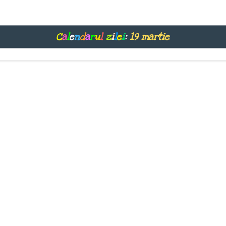
C
a
l
e
n
d
a
r
u
l
z
i
l
e
i
:
19 martie