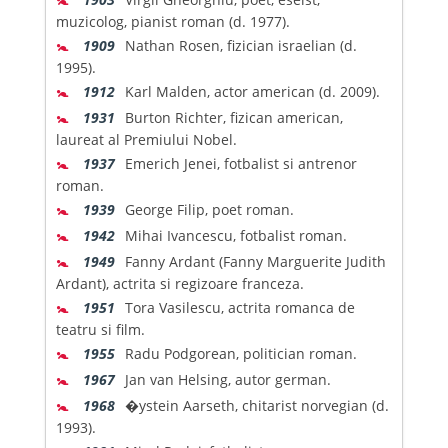
muzicolog, pianist roman (d. 1977).
🚼
1909
Nathan Rosen, fizician israelian (d.
1995).
🚼
1912
Karl Malden, actor american (d. 2009).
🚼
1931
Burton Richter, fizican american,
laureat al Premiului Nobel.
🚼
1937
Emerich Jenei, fotbalist si antrenor
roman.
🚼
1939
George Filip, poet roman.
🚼
1942
Mihai Ivancescu, fotbalist roman.
🚼
1949
Fanny Ardant (Fanny Marguerite Judith
Ardant), actrita si regizoare franceza.
🚼
1951
Tora Vasilescu, actrita romanca de
teatru si film.
🚼
1955
Radu Podgorean, politician roman.
🚼
1967
Jan van Helsing, autor german.
🚼
1968
�ystein Aarseth, chitarist norvegian (d.
1993).