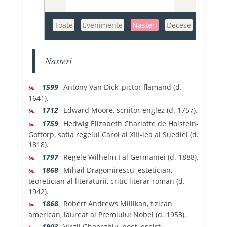
Toate
Evenimente
Nasteri
Decese
Nasteri
🚼
1599
Antony Van Dick, pictor flamand (d.
1641).
🚼
1712
Edward Moore, scriitor englez (d. 1757).
🚼
1759
Hedwig Elizabeth Charlotte de Holstein-
Gottorp, sotia regelui Carol al XIII-lea al Suediei (d.
1818).
🚼
1797
Regele Wilhelm I al Germaniei (d. 1888).
🚼
1868
Mihail Dragomirescu, estetician,
teoretician al literaturii, critic literar roman (d.
1942).
🚼
1868
Robert Andrews Millikan, fizican
american, laureat al Premiului Nobel (d. 1953).
🚼
1903
Virgil Gheorghiu, poet, eseist,