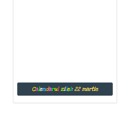
C
a
l
e
n
d
a
r
u
l
z
i
l
e
i
:
22 martie