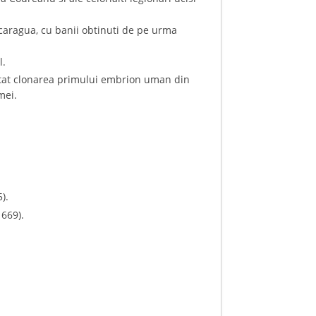
Nicaragua, cu banii obtinuti de pe urma
l.
ntat clonarea primului embrion uman din
mei.
).
1669).