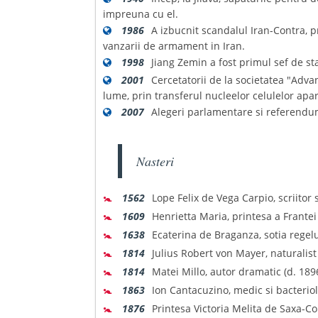
impreuna cu el.
1986
A izbucnit scandalul Iran-Contra, p
vanzarii de armament in Iran.
1998
Jiang Zemin a fost primul sef de st
2001
Cercetatorii de la societatea "Ad
lume, prin transferul nucleelor celulelor apa
2007
Alegeri parlamentare si referendu
Nasteri
🚼
1562
Lope Felix de Vega Carpio, scriitor
🚼
1609
Henrietta Maria, printesa a Frantei si
🚼
1638
Ecaterina de Braganza, sotia regelui 
🚼
1814
Julius Robert von Mayer, naturalist
🚼
1814
Matei Millo, autor dramatic (d. 189
🚼
1863
Ion Cantacuzino, medic si bacterio
🚼
1876
Printesa Victoria Melita de Saxa-Co