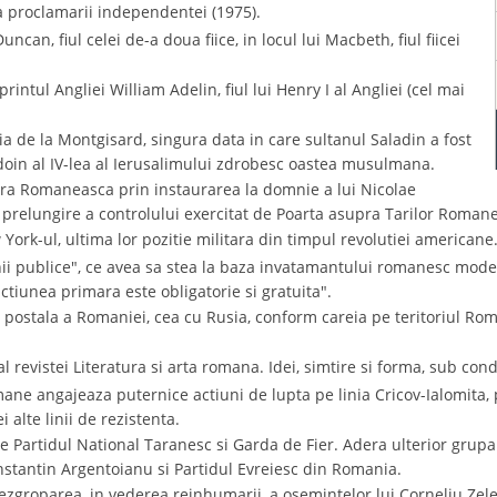
a proclamarii independentei (1975).
uncan, fiul celei de-a doua fiice, in locul lui Macbeth, fiul fiicei
intul Angliei William Adelin, fiul lui Henry I al Angliei (cel mai
a de la Montgisard, singura data in care sultanul Saladin a fost
udoin al IV-lea al Ierusalimului zdrobesc oastea musulmana.
ara Romaneasca prin instaurarea la domnie a lui Nicolae
relungire a controlului exercitat de Poarta asupra Tarilor Romane
ork-ul, ultima lor pozitie militara din timpul revolutiei americane
ii publice", ce avea sa stea la baza invatamantului romanesc mode
ctiunea primara este obligatorie si gratuita".
 postala a Romaniei, cea cu Rusia, conform careia pe teritoriul Rom
l revistei Literatura si arta romana. Idei, simtire si forma, sub con
ne angajeaza puternice actiuni de lupta pe linia Cricov-Ialomita, 
i alte linii de rezistenta.
re Partidul National Taranesc si Garda de Fier. Adera ulterior gru
nstantin Argentoianu si Partidul Evreiesc din Romania.
dezgroparea, in vederea reinhumarii, a osemintelor lui Corneliu Zelea