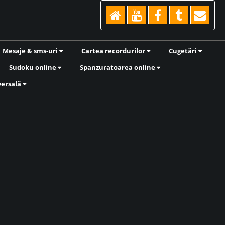
Mesaje & sms-uri
Cartea recordurilor
Cugetări
Sudoku online
Spanzuratoarea online
versală