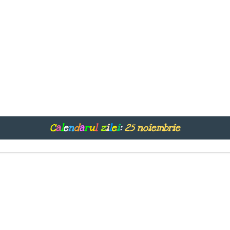
C
a
l
e
n
d
a
r
u
l
z
i
l
e
i
:
25 noiembrie