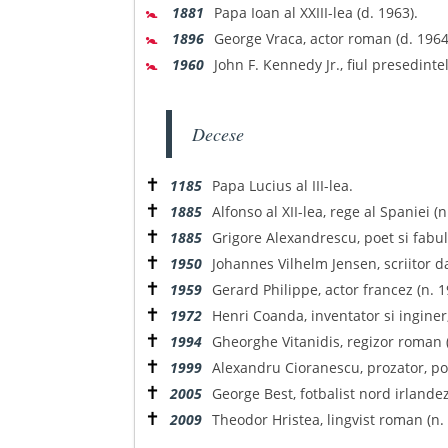
🚼
1881
Papa Ioan al XXIII-lea (d. 1963).
🚼
1896
George Vraca, actor roman (d. 1964
🚼
1960
John F. Kennedy Jr., fiul presedint
Decese
✝
1185
Papa Lucius al III-lea.
✝
1885
Alfonso al XII-lea, rege al Spaniei (n
✝
1885
Grigore Alexandrescu, poet si fabul
✝
1950
Johannes Vilhelm Jensen, scriitor d
✝
1959
Gerard Philippe, actor francez (n. 1
✝
1972
Henri Coanda, inventator si inginer
✝
1994
Gheorghe Vitanidis, regizor roman (
✝
1999
Alexandru Cioranescu, prozator, poet
✝
2005
George Best, fotbalist nord irlande
✝
2009
Theodor Hristea, lingvist roman (n.