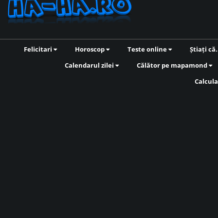
Felicitari
Horoscop
Teste online
Știați că.
Calendarul zilei
Călător pe mapamond
Calcula