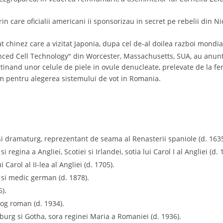
rin care oficialii americani ii sponsorizau in secret pe rebelii din 
at chinez care a vizitat Japonia, dupa cel de-al doilea razboi mondia
vanced Cell Technology" din Worcester, Massachusetts, SUA, au anu
rtinand unor celule de piele in ovule denucleate, prelevate de la fe
m pentru alegerea sistemului de vot in Romania.
 si dramaturg, reprezentant de seama al Renasterii spaniole (d. 1635
 regina a Angliei, Scotiei si Irlandei, sotia lui Carol I al Angliei (d. 
Carol al II-lea al Angliei (d. 1705).
 si medic german (d. 1878).
6).
log roman (d. 1934).
burg si Gotha, sora reginei Maria a Romaniei (d. 1936).