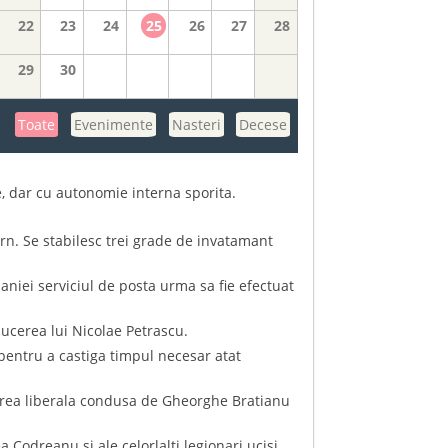
22
23
24
25
26
27
28
29
30
Toate
Evenimente
Nasteri
Decese
, dar cu autonomie interna sporita.
.
rn. Se stabilesc trei grade de invatamant
aniei serviciul de posta urma sa fie efectuat
ducerea lui Nicolae Petrascu.
pentru a castiga timpul necesar atat
parea liberala condusa de Gheorghe Bratianu
 Codreanu si ale celorlalti legionari ucisi