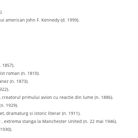
).
elui american John F. Kennedy (d. 1999).
. 1857).
ist roman (n. 1810).
anez (n. 1873).
922).
, creatorul primului avion cu reactie din lume (n. 1886).
n. 1929).
, dramaturg si istoric literar (n. 1911).
z , extrema stanga la Manchester United (n. 22 mai 1946).
 1930).