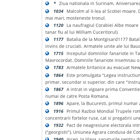
*
Ziua nationala in Surinam. Aniversare
1034
Malcolm al II-lea al Scotiei moare. D
mai mari, mosteneste tronul.
1120
La naufragiul Corabiei Albe moare pr
tanar fiu al lui William Cuceritorul).
1177
Batalia de la Montgisard1177 Batali
invins de cruciati. Armatele unite ale lui Ba
1715
Inceputul domniilor fanariote in T
Mavrocordat. Domniile fanariote insemnau o p
1783
Armatele britanice au evacuat New Y
1864
Este promulgata "Legea instructiun
primar, secundar si superior, din care "instru
1867
A intrat in vigoare prima Conventie
numai de catre Posta Romana.
1896
Apare, la Bucuresti, primul numar a
1916
Primul Razboi Mondial Trupele roma
concentrarii fortelor ruse, cat si pregatirii une
1932
Pact de neagresiune electorala int
("georgistii"), Uniunea Agrara condusa de Co
1940
Incep, la Jilava, sapaturile pentru 