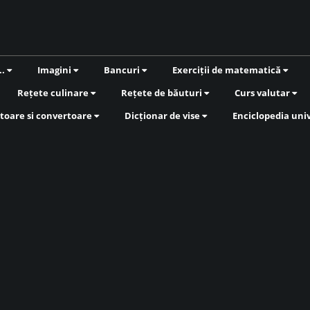
..
Imagini
Bancuri
Exerciții de matematică
Rețete culinare
Rețete de băuturi
Curs valutar
toare si convertoare
Dicționar de vise
Enciclopedia uni