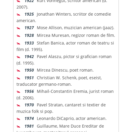
1922
Kurt Vonnegut, scriitor american (d.
2007).
🚼
1925
Jonathan Winters, scriitor de comedie
american.
🚼
1927
Mose Allison, muzician american (jaaz).
🚼
1928
Mircea Muresan, regizor roman de film.
🚼
1933
Stefan Banica, actor roman de teatru si
film (d. 1995).
🚼
1942
Pavel Alaszu, pictor si grafician roman
(d. 1995).
🚼
1950
Mircea Dinescu, poet roman.
🚼
1951
Christian W. Schenk, poet, eseist,
traducator germano-roman.
🚼
1956
Mihail-Constantin Eremia, jurist roman
(d. 2006).
🚼
1970
Pavel Stratan, cantaret si textier de
muzica folk si pop.
🚼
1974
Leonardo DiCaprio, actor american.
🚼
1981
Guillaume, Mare Duce Ereditar de