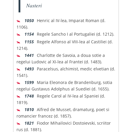
Nasteri
🚼
1050
Henric al IV-lea, Imparat Roman (d.
1106).
🚼
1154
Regele Sancho I al Portugaliei (d. 1212).
🚼
1155
Regele Alfonso al VIII-lea al Castiliei (d.
1214).
🚼
1441
Charlotte de Savoia, a doua sotie a
regelui Ludovic al XI-lea al Frantei (d. 1483).
🚼
1493
Paracelsus, alchimist, medic elvetian (d.
1541).
🚼
1599
Maria Eleonora de Brandenburg, sotia
regelui Gustavus Adolphus al Suediei (d. 1655).
🚼
1748
Regele Carol al IV-lea al Spaniei (d.
1819).
🚼
1810
Alfred de Musset, dramaturg, poet si
romancier francez (d. 1857).
🚼
1821
Fiodor Mihailovici Dostoievski, scriitor
rus (d. 1881).