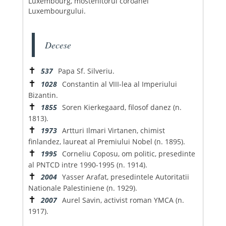
Luxembourg, mostenitorul coroanei
Luxembourgului.
Decese
✝
537
Papa Sf. Silveriu.
✝
1028
Constantin al VIII-lea al Imperiului
Bizantin.
✝
1855
Soren Kierkegaard, filosof danez (n.
1813).
✝
1973
Artturi Ilmari Virtanen, chimist
finlandez, laureat al Premiului Nobel (n. 1895).
✝
1995
Corneliu Coposu, om politic, presedinte
al PNTCD intre 1990-1995 (n. 1914).
✝
2004
Yasser Arafat, presedintele Autoritatii
Nationale Palestiniene (n. 1929).
✝
2007
Aurel Savin, activist roman YMCA (n.
1917).