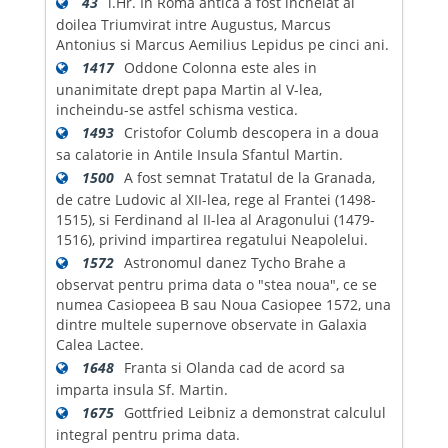
43
i.Hr. In Roma antica a fost incheiat al
doilea Triumvirat intre Augustus, Marcus
Antonius si Marcus Aemilius Lepidus pe cinci ani.
1417
Oddone Colonna este ales in
unanimitate drept papa Martin al V-lea,
incheindu-se astfel schisma vestica.
1493
Cristofor Columb descopera in a doua
sa calatorie in Antile Insula Sfantul Martin.
1500
A fost semnat Tratatul de la Granada,
de catre Ludovic al XII-lea, rege al Frantei (1498-
1515), si Ferdinand al II-lea al Aragonului (1479-
1516), privind impartirea regatului Neapolelui.
1572
Astronomul danez Tycho Brahe a
observat pentru prima data o "stea noua", ce se
numea Casiopeea B sau Noua Casiopee 1572, una
dintre multele supernove observate in Galaxia
Calea Lactee.
1648
Franta si Olanda cad de acord sa
imparta insula Sf. Martin.
1675
Gottfried Leibniz a demonstrat calculul
integral pentru prima data.