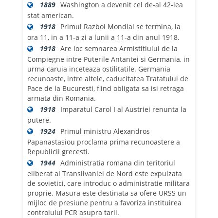
1889
Washington a devenit cel de-al 42-lea
stat american.
1918
Primul Razboi Mondial se termina, la
ora 11, in a 11-a zi a lunii a 11-a din anul 1918.
1918
Are loc semnarea Armistitiului de la
Compiegne intre Puterile Antantei si Germania, in
urma caruia inceteaza ostilitatile. Germania
recunoaste, intre altele, caducitatea Tratatului de
Pace de la Bucuresti, fiind obligata sa isi retraga
armata din Romania.
1918
Imparatul Carol I al Austriei renunta la
putere.
1924
Primul ministru Alexandros
Papanastasiou proclama prima recunoastere a
Republicii grecesti.
1944
Administratia romana din teritoriul
eliberat al Transilvaniei de Nord este expulzata
de sovietici, care introduc o administratie militara
proprie. Masura este destinata sa ofere URSS un
mijloc de presiune pentru a favoriza instituirea
controlului PCR asupra tarii.