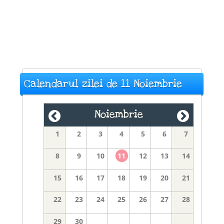
Calendarul zilei de 11 Noiembrie
Noiembrie
1
2
3
4
5
6
7
8
9
10
11
12
13
14
15
16
17
18
19
20
21
22
23
24
25
26
27
28
29
30