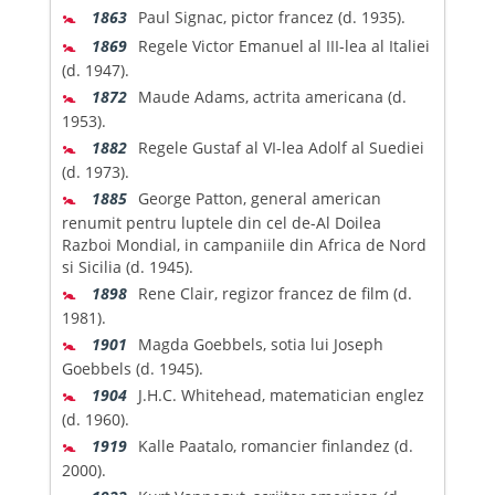
🚼
1863
Paul Signac, pictor francez (d. 1935).
🚼
1869
Regele Victor Emanuel al III-lea al Italiei
(d. 1947).
🚼
1872
Maude Adams, actrita americana (d.
1953).
🚼
1882
Regele Gustaf al VI-lea Adolf al Suediei
(d. 1973).
🚼
1885
George Patton, general american
renumit pentru luptele din cel de-Al Doilea
Razboi Mondial, in campaniile din Africa de Nord
si Sicilia (d. 1945).
🚼
1898
Rene Clair, regizor francez de film (d.
1981).
🚼
1901
Magda Goebbels, sotia lui Joseph
Goebbels (d. 1945).
🚼
1904
J.H.C. Whitehead, matematician englez
(d. 1960).
🚼
1919
Kalle Paatalo, romancier finlandez (d.
2000).
🚼