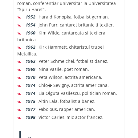
roman, conferentiar universitar la Universitatea
"Spiru Haret".
🚼
1952
Harald Konopka, fotbalist german.
🚼
1954
John Parr, cantaret britanic ti textier.
🚼
1960
Kim Wilde, cantareata si textiera
britanica.
🚼
1962
Kirk Hammett, chitaristul trupei
Metallica.
🚼
1963
Peter Schmeichel, fotbalist danez.
🚼
1969
Nina Vasile, poet roman.
🚼
1970
Peta Wilson, actrita americana.
🚼
1974
Chlo� Sevigny, actrita americana.
🚼
1974
Lia Olguta Vasilescu, politician roman.
🚼
1975
Altin Lala, fotbalist albanez.
🚼
1977
Fabolous, rapper american.
🚼
1998
Victor Carles, mic actor francez.