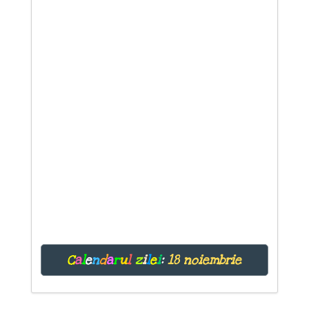
C
a
l
e
n
d
a
r
u
l
z
i
l
e
i
:
18 noiembrie