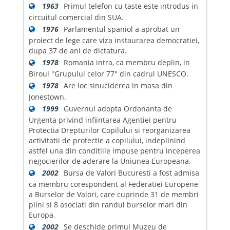
1963
Primul telefon cu taste este introdus in
circuitul comercial din SUA.
1976
Parlamentul spaniol a aprobat un
proiect de lege care viza instaurarea democratiei,
dupa 37 de ani de dictatura.
1978
Romania intra, ca membru deplin, in
Biroul "Grupului celor 77" din cadrul UNESCO.
1978
Are loc sinuciderea in masa din
Jonestown.
1999
Guvernul adopta Ordonanta de
Urgenta privind infiintarea Agentiei pentru
Protectia Drepturilor Copilului si reorganizarea
activitatii de protectie a copilului, indeplinind
astfel una din conditiile impuse pentru inceperea
negocierilor de aderare la Uniunea Europeana.
2002
Bursa de Valori Bucuresti a fost admisa
ca membru corespondent al Federatiei Europene
a Burselor de Valori, care cuprinde 31 de membri
plini si 8 asociati din randul burselor mari din
Europa.
2002
Se deschide primul Muzeu de