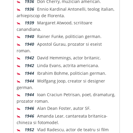
🚼
1936
Don Cherry, muzician american.
🚼
1936
Ennio Kardinal Antonelli, teolog italian,
arhiepiscop de Florenta.
🚼
1939
Margaret Atwood, scriitoare
canandiana.
🚼
1940
Rainer Funke, politician german.
🚼
1940
Apostol Gurau, prozator si eseist
roman.
🚼
1942
David Hemmings, actor britanic.
🚼
1942
Linda Evans, actrita americana.
🚼
1944
Ibrahim Bohme, politician german.
🚼
1944
Wolfgang Joop, creator si designer
german.
🚼
1944
Ioan Craciun Petrisan, poet, dramaturg,
prozator roman.
🚼
1946
Alan Dean Foster, autor SF.
🚼
1946
Amanda Lear, cantareata britanica-
chineza si fotomodel.
🚼
1952
Vlad Radescu, actor de teatru si film