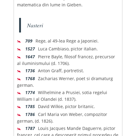
matematica din lume in Gieben.
Nasteri
🚼
709
Rege, al 49-lea Rege a Japoniei.
🚼
1527
Luca Cambiaso, pictor italian.
🚼
1647
Pierre Bayle, filosof francez, precursor
al iluminismului (d. 1706).
🚼
1736
Anton Graff, portretist.
🚼
1768
Zacharias Werner, poet si dramaturg
german.
🚼
1774
Wilhelmine a Prusiei, sotia regelui
William I al Olandei (d. 1837).
🚼
1785
David Wilkie, pictor britanic.
🚼
1786
Carl Maria von Weber, compozitor
german, (d. 1826).
🚼
1787
Louis Jacques Mande Daguerre, pictor
francez, cel care a descoperit primul procedeu de