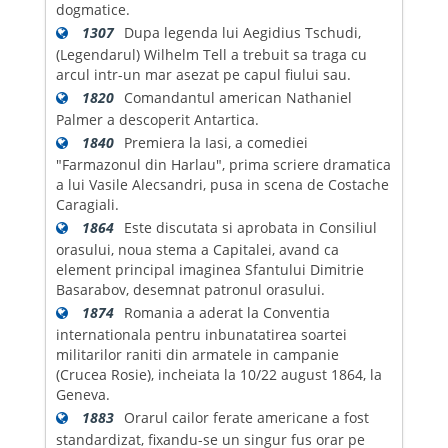
dogmatice.
1307
Dupa legenda lui Aegidius Tschudi,
(Legendarul) Wilhelm Tell a trebuit sa traga cu
arcul intr-un mar asezat pe capul fiului sau.
1820
Comandantul american Nathaniel
Palmer a descoperit Antartica.
1840
Premiera la Iasi, a comediei
"Farmazonul din Harlau", prima scriere dramatica
a lui Vasile Alecsandri, pusa in scena de Costache
Caragiali.
1864
Este discutata si aprobata in Consiliul
orasului, noua stema a Capitalei, avand ca
element principal imaginea Sfantului Dimitrie
Basarabov, desemnat patronul orasului.
1874
Romania a aderat la Conventia
internationala pentru inbunatatirea soartei
militarilor raniti din armatele in campanie
(Crucea Rosie), incheiata la 10/22 august 1864, la
Geneva.
1883
Orarul cailor ferate americane a fost
standardizat, fixandu-se un singur fus orar pe