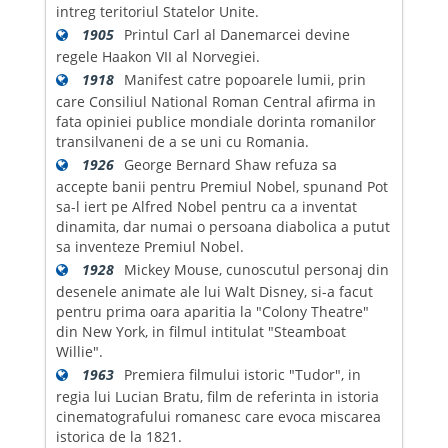
intreg teritoriul Statelor Unite.
1905
Printul Carl al Danemarcei devine
regele Haakon VII al Norvegiei.
1918
Manifest catre popoarele lumii, prin
care Consiliul National Roman Central afirma in
fata opiniei publice mondiale dorinta romanilor
transilvaneni de a se uni cu Romania.
1926
George Bernard Shaw refuza sa
accepte banii pentru Premiul Nobel, spunand Pot
sa-l iert pe Alfred Nobel pentru ca a inventat
dinamita, dar numai o persoana diabolica a putut
sa inventeze Premiul Nobel.
1928
Mickey Mouse, cunoscutul personaj din
desenele animate ale lui Walt Disney, si-a facut
pentru prima oara aparitia la "Colony Theatre"
din New York, in filmul intitulat "Steamboat
Willie".
1963
Premiera filmului istoric "Tudor", in
regia lui Lucian Bratu, film de referinta in istoria
cinematografului romanesc care evoca miscarea
istorica de la 1821.