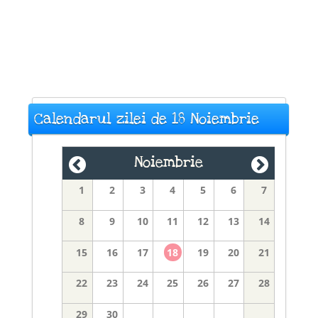
Calendarul zilei de 18 Noiembrie
Noiembrie
1
2
3
4
5
6
7
8
9
10
11
12
13
14
15
16
17
18
19
20
21
22
23
24
25
26
27
28
29
30