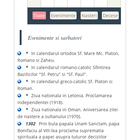
Toate
Evenimente
Nasteri
Decese
Evenimente si sarbatori
*
In calendarul ortodox Sf. Mare Mc. Platon,
Romano si Zaheu.
*
In calendarul romano-catolic Sfintirea
Bazilicilor "Sf. Petru" si "Sf. Paul".
*
In calendarul greco-catolic Sf. Platon si
Roman.
*
Ziua nationala in Letonia. Proclamarea
independentei (1918).
*
Ziua nationala in Oman. Aniversarea zilei
de nastere a sultanului (1970).
1302
Prin bula papala Unam Sanctam, papa
Bonifaciu al VIII-lea proclama suprematia
spirituala a papei asupra tuturor deciziilor