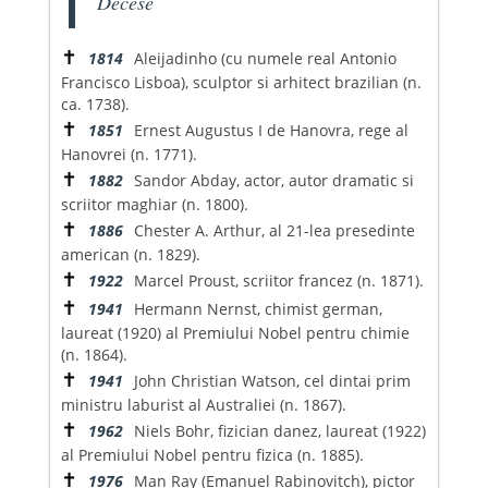
Decese
✝
1814
Aleijadinho (cu numele real Antonio
Francisco Lisboa), sculptor si arhitect brazilian (n.
ca. 1738).
✝
1851
Ernest Augustus I de Hanovra, rege al
Hanovrei (n. 1771).
✝
1882
Sandor Abday, actor, autor dramatic si
scriitor maghiar (n. 1800).
✝
1886
Chester A. Arthur, al 21-lea presedinte
american (n. 1829).
✝
1922
Marcel Proust, scriitor francez (n. 1871).
✝
1941
Hermann Nernst, chimist german,
laureat (1920) al Premiului Nobel pentru chimie
(n. 1864).
✝
1941
John Christian Watson, cel dintai prim
ministru laburist al Australiei (n. 1867).
✝
1962
Niels Bohr, fizician danez, laureat (1922)
al Premiului Nobel pentru fizica (n. 1885).
✝
1976
Man Ray (Emanuel Rabinovitch), pictor