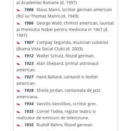
al Academiei Romane (d. 1997).
🚼
1906
Klaus Mann, scriitor german-american
(fiul lui Thomas Mann) (d. 1949).
🚼
1906
George Wald, chimist american, laureat
al Premiului Nobel pentru medicina in 1967 (d.
1997).
🚼
1907
Compay Segundo, muzician cubanez
(Buena Vista Social Club) (d. 2003).
🚼
1912
Walter Schulz, filozof german.
🚼
1923
Alan Shepard, primul astronaut
american.
🚼
1927
Hank Ballard, cantaret si textier
american.
🚼
1928
Sheila Jordan, cantareata de Jazz
americana.
🚼
1934
Vassilis Vassilikos, scriitor grec.
🚼
1935
Cornel Todea, regizor teatru si
realizator de emisiuni de televiziune.
🚼
1935
Rudolf Bahro, filozof german.