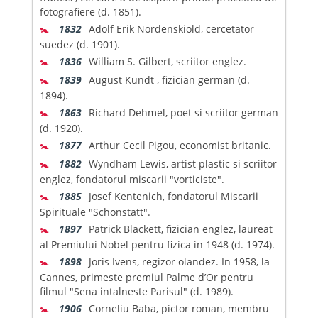
fotografiere (d. 1851).
🚼
1832
Adolf Erik Nordenskiold, cercetator
suedez (d. 1901).
🚼
1836
William S. Gilbert, scriitor englez.
🚼
1839
August Kundt , fizician german (d.
1894).
🚼
1863
Richard Dehmel, poet si scriitor german
(d. 1920).
🚼
1877
Arthur Cecil Pigou, economist britanic.
🚼
1882
Wyndham Lewis, artist plastic si scriitor
englez, fondatorul miscarii "vorticiste".
🚼
1885
Josef Kentenich, fondatorul Miscarii
Spirituale "Schonstatt".
🚼
1897
Patrick Blackett, fizician englez, laureat
al Premiului Nobel pentru fizica in 1948 (d. 1974).
🚼
1898
Joris Ivens, regizor olandez. In 1958, la
Cannes, primeste premiul Palme d’Or pentru
filmul "Sena intalneste Parisul" (d. 1989).
🚼
1906
Corneliu Baba, pictor roman, membru