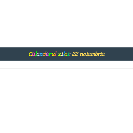
C
a
l
e
n
d
a
r
u
l
z
i
l
e
i
:
22 noiembrie