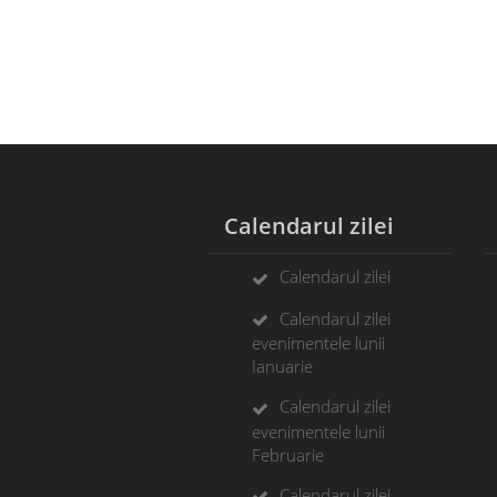
Calendarul zilei
A
Calendarul zilei
Calendarul zilei
evenimentele lunii
Ianuarie
Calendarul zilei
evenimentele lunii
Februarie
Calendarul zilei