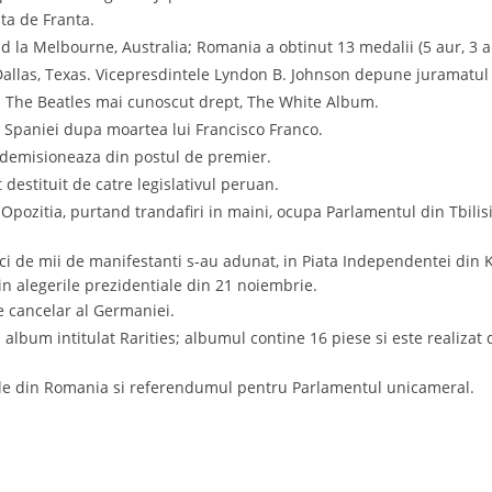
ta de Franta.
d la Melbourne, Australia; Romania a obtinut 13 medalii (5 aur, 3 ar
Dallas, Texas. Vicepresdintele Lyndon B. Johnson depune juramatul
 The Beatles mai cunoscut drept, The White Album.
l Spaniei dupa moartea lui Francisco Franco.
demisioneaza din postul de premier.
 destituit de catre legislativul peruan.
 Opozitia, purtand trandafiri in maini, ocupa Parlamentul din Tbili
ci de mii de manifestanti s-au adunat, in Piata Independentei din Kie
n alegerile prezidentiale din 21 noiembrie.
 cancelar al Germaniei.
album intitulat Rarities; albumul contine 16 piese si este realizat
iale din Romania si referendumul pentru Parlamentul unicameral.