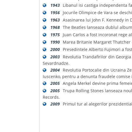
1943
Libanul isi castiga independenta fa
1956
Jocurile Olimpice de Vara se deschi
1963
Asasinarea lui John F. Kennedy in 
1968
The Beatles lanseaza dublul album
1975
Juan Carlos a fost incoronat rege a
1990
Marea Britanie Margaret Thatcher 
2000
Presedintele Alberto Fujimori a fost
2003
Revolutia Trandafirilor din Georgia
Sevardnadze.
2004
Revolutia Portocalie din Ucraina Ze
Iuscenko, pentru a denunta fraudele comise i
2005
Angela Merkel devine prima femeie
2005
Trupa Rolling Stones lanseaza noul 
Records.
2009
Primul tur al alegerilor prezident