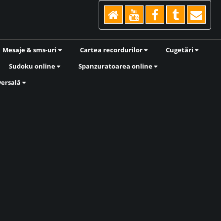
Mesaje & sms-uri
Cartea recordurilor
Cugetări
Sudoku online
Spanzuratoarea online
versală