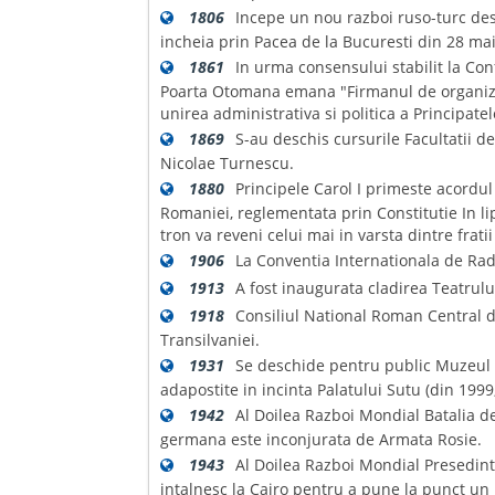
1806
Incepe un nou razboi ruso-turc desf
incheia prin Pacea de la Bucuresti din 28 ma
1861
In urma consensului stabilit la Con
Poarta Otomana emana "Firmanul de organizar
unirea administrativa si politica a Principatel
1869
S-au deschis cursurile Facultatii 
Nicolae Turnescu.
1880
Principele Carol I primeste acordul
Romaniei, reglementata prin Constitutie In l
tron va reveni celui mai in varsta dintre fratii
1906
La Conventia Internationala de Radio
1913
A fost inaugurata cladirea Teatrulu
1918
Consiliul National Roman Central d
Transilvaniei.
1931
Se deschide pentru public Muzeul de
adapostite in incinta Palatului Sutu (din 19
1942
Al Doilea Razboi Mondial Batalia de
germana este inconjurata de Armata Rosie.
1943
Al Doilea Razboi Mondial Presedint
intalnesc la Cairo pentru a pune la punct un 