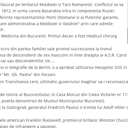
asurat pe teritoriul Moldovei si Tarii Romanesti. Conflictul se va
i 1812, in urma careia Basarabia intra in componenta Rusiei.
ferinta reprezentantilor Portii Otomane si ai Puterilor garante,
e administrativa a Moldovei si Valahiei" prin care admite
or.
de Medicina din Bucuresti. Primul decan a fost medicul chirurg
 scris din partea familiei sale privind succesiunea la tronul
ipsa de descendenti de sex masculin in linie dreapta ai A.S.R. Car
 sai sau descendentilor lor....
 si telegrafie de la Berlin, s-a aprobat utilizarea mesajelor SOS in
i "Mr. Gh. Pastia" din Focsani.
in Transilvania cere, ultimativ, guvernului maghiar sa-i recunoasca
 Istorie al Bucurestiului, in Casa Moruzi din Calea Victoriei nr.117
99, poarta denumirea de Muzeul Municipiului Bucuresti).
 la Stalingrad, generalul Friedrich Paulus ii trimite lui Adolf Hitl
ele american Franklin Roosevelt, premierul britanic Winston Churchi
plan de infrangere a Japoniei.