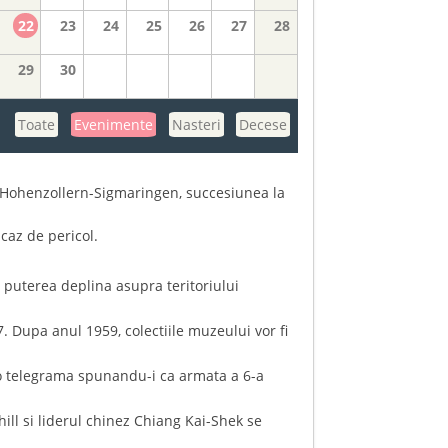
22
23
24
25
26
27
28
29
30
Toate
Evenimente
Nasteri
Decese
ol Hohenzollern-Sigmaringen, succesiunea la
 caz de pericol.
 puterea deplina asupra teritoriului
. Dupa anul 1959, colectiile muzeului vor fi
er o telegrama spunandu-i ca armata a 6-a
ll si liderul chinez Chiang Kai-Shek se