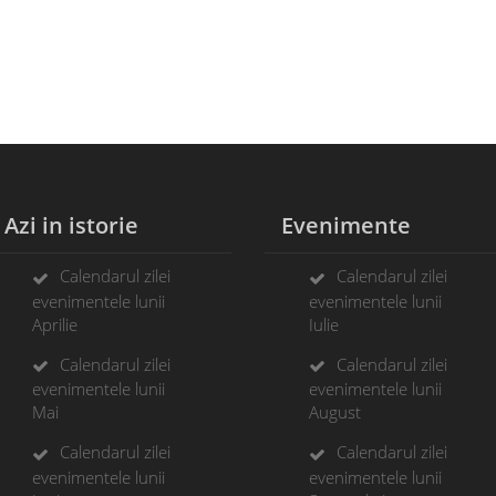
zi in istorie
Evenimente
Calendarul zilei
Calendarul zilei
evenimentele lunii
evenimentele lunii
Aprilie
Iulie
Calendarul zilei
Calendarul zilei
evenimentele lunii
evenimentele lunii
Mai
August
Calendarul zilei
Calendarul zilei
evenimentele lunii
evenimentele lunii