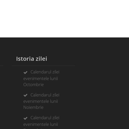
Istoria zilei
Calendarul zilei
evenimentele lunii
Octombrie
Calendarul zilei
evenimentele lunii
Noiembrie
Calendarul zilei
evenimentele lunii