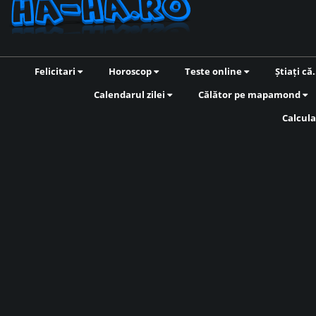
Felicitari
Horoscop
Teste online
Știați că.
Calendarul zilei
Călător pe mapamond
Calcula