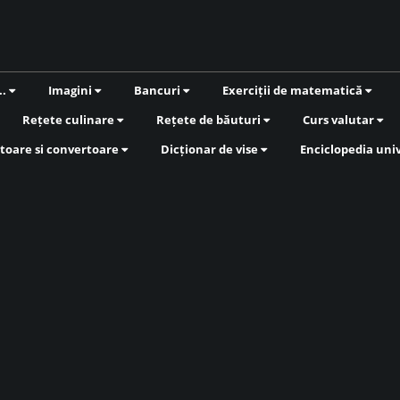
..
Imagini
Bancuri
Exerciții de matematică
Rețete culinare
Rețete de băuturi
Curs valutar
toare si convertoare
Dicționar de vise
Enciclopedia uni