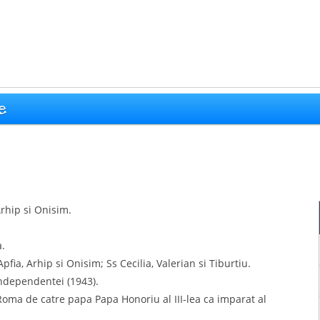
e
Arhip si Onisim.
a.
pfia, Arhip si Onisim; Ss Cecilia, Valerian si Tiburtiu.
independentei (1943).
n Roma de catre papa Papa Honoriu al III-lea ca imparat al