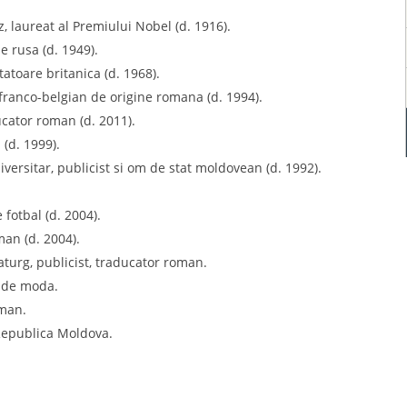
z, laureat al Premiului Nobel (d. 1916).
e rusa (d. 1949).
atoare britanica (d. 1968).
r franco-belgian de origine romana (d. 1994).
ucator roman (d. 2011).
(d. 1999).
iversitar, publicist si om de stat moldovean (d. 1992).
fotbal (d. 2004).
oman (d. 2004).
aturg, publicist, traducator roman.
a de moda.
oman.
 Republica Moldova.