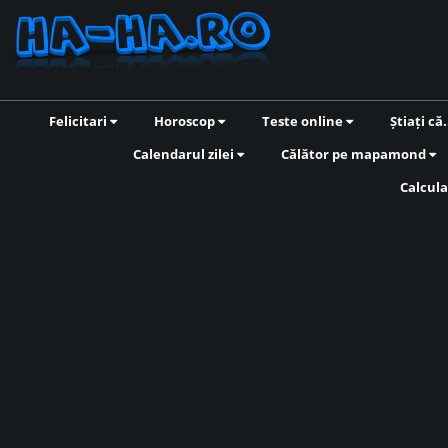
Felicitari
Horoscop
Teste online
Știați că.
Calendarul zilei
Călător pe mapamond
Calcula