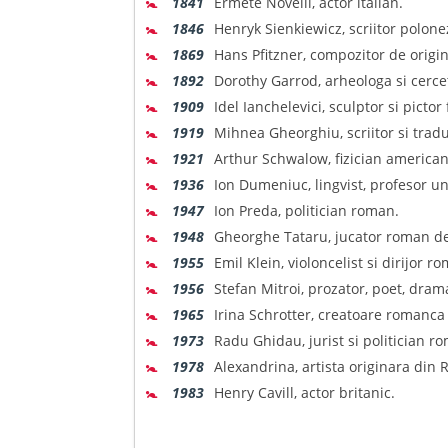
🚼
1841
Ermete Novelli, actor italian.
🚼
1846
Henryk Sienkiewicz, scriitor polone
🚼
1869
Hans Pfitzner, compozitor de origin
🚼
1892
Dorothy Garrod, arheologa si cercet
🚼
1909
Idel Ianchelevici, sculptor si picto
🚼
1919
Mihnea Gheorghiu, scriitor si trad
🚼
1921
Arthur Schwalow, fizician american 
🚼
1936
Ion Dumeniuc, lingvist, profesor un
🚼
1947
Ion Preda, politician roman.
🚼
1948
Gheorghe Tataru, jucator roman de 
🚼
1955
Emil Klein, violoncelist si dirijor r
🚼
1956
Stefan Mitroi, prozator, poet, dram
🚼
1965
Irina Schrotter, creatoare romanc
🚼
1973
Radu Ghidau, jurist si politician r
🚼
1978
Alexandrina, artista originara din
🚼
1983
Henry Cavill, actor britanic.