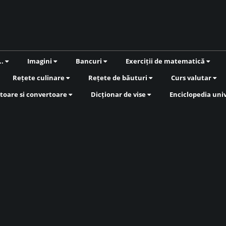
..
Imagini
Bancuri
Exerciții de matematică
Rețete culinare
Rețete de băuturi
Curs valutar
toare si convertoare
Dicționar de vise
Enciclopedia uni