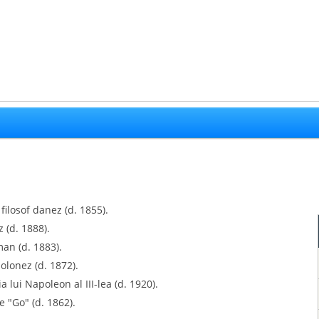
filosof danez (d. 1855).
 (d. 1888).
man (d. 1883).
olonez (d. 1872).
 lui Napoleon al III-lea (d. 1920).
 "Go" (d. 1862).