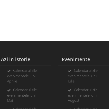
zi in istorie
Evenimente
Calendarul zilei
Calendarul zilei
evenimentele lunii
evenimentele lunii
Aprilie
Iulie
Calendarul zilei
Calendarul zilei
evenimentele lunii
evenimentele lunii
Mai
August