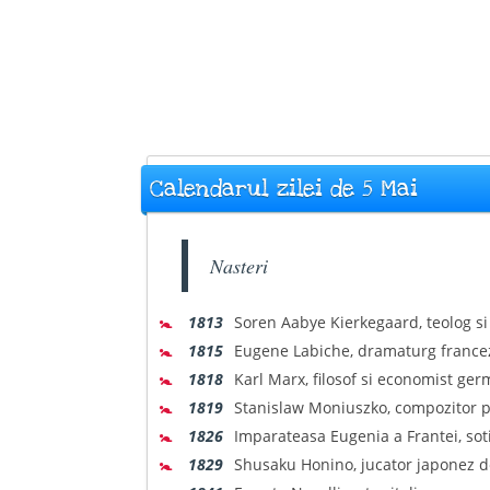
Calendarul zilei de 5 Mai
Nasteri
🚼
1813
Soren Aabye Kierkegaard, teolog si 
🚼
1815
Eugene Labiche, dramaturg francez
🚼
1818
Karl Marx, filosof si economist ger
🚼
1819
Stanislaw Moniuszko, compozitor p
🚼
1826
Imparateasa Eugenia a Frantei, sotia
🚼
1829
Shusaku Honino, jucator japonez de