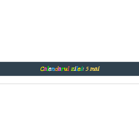
C
a
l
e
n
d
a
r
u
l
z
i
l
e
i
:
5 mai