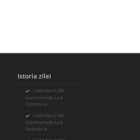
Istoria zilei
Calendarul zilei
evenimentele lunii
Octombrie
Calendarul zilei
evenimentele lunii
Noiembrie