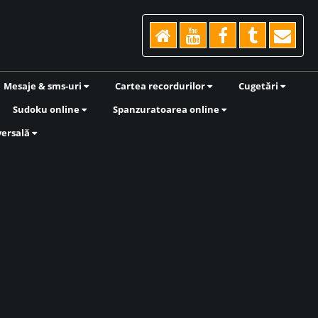
Mesaje & sms-uri
Cartea recordurilor
Cugetări
Sudoku online
Spanzuratoarea online
versală