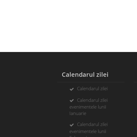
Calendarul zilei
A
Calendarul zilei
Calendarul zilei
evenimentele lunii
Ianuarie
Calendarul zilei
evenimentele lunii