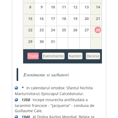
8
9
10
11
12
13
14
15
16
17
18
19
20
21
22
23
24
25
26
27
28
29
30
31
Toate
Evenimente
Nasteri
Decese
Evenimente si sarbatori
*
In calendarul ortodox: Sfantul Nichita
Marturisitorul, Episcopul Calcedonului.
1358
Incepe insurectia antifeudala a
taranimii franceze - "Jacqueria" - condusa de
Guillaume Cale.
1940
Al Doilea Razboi Mondial: Belgia se