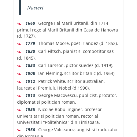
Nasteri
🚼
1660
George I al Marii Britanii, din 1714
primul rege al Marii Britanii din Casa de Hanovra
(d. 1727).
🚼
1779
Thomas Moore, poet irlandez (d. 1852).
🚼
1830
Carl Filtsch, pianist si compozitor sas
(d. 1845).
🚼
1853
Carl Larsson, pictor suedez (d. 1919).
🚼
1908
Ian Fleming, scriitor britanic (d. 1964).
🚼
1912
Patrick White, scriitor australian,
laureat al Premiului Nobel (d.1990).
🚼
1913
George Macovescu, publicist, prozator,
diplomat si politician roman.
🚼
1955
Nicolae Robu, inginer, profesor
universitar si politician roman, rector al
Universitatii "Politehnica" din Timisoara.
🚼
1956
George Volceanov, anglist si traducator
din Romania.