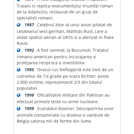
Traiani si replica monumentului triumfal roman
de la Adamclisi, restaurat de un grup de
specialisti romani.
1987
Celebrul zbor al unui avion pilotat de
cetateanul vest-german, Mathias Rust, care a
violat spatiul aerian al URSS si a aterizat in Piata
Rosie.
1992
A fost semnat, la Bucuresti, Tratatul
romano-american pentru incurajarea si
protejarea reciproca a investitiilor.
1995
Orasul rus Neftegorsk este lovit de un
cutremur de 7,6 grade pe scara Richter; peste
2.000 victime, reprezentand 2/3 din totalul
populatiei.
1998
Oficialitatile militare din Pakistan au
efectuat primele teste cu arme nucleare.
1999
Scandalul dioxinei. Descoperirea unor
animale contaminate cu dioxina si vandute de
Belgia catorva mii de ferme din lume.