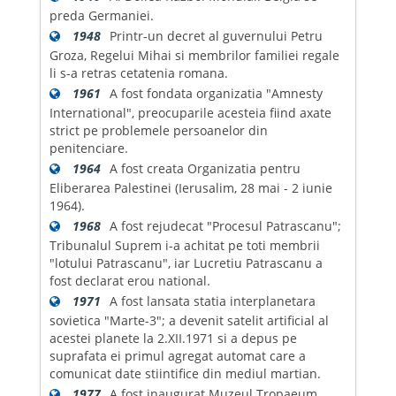
preda Germaniei.
1948
Printr-un decret al guvernului Petru
Groza, Regelui Mihai si membrilor familiei regale
li s-a retras cetatenia romana.
1961
A fost fondata organizatia "Amnesty
International", preocuparile acesteia fiind axate
strict pe problemele persoanelor din
penitenciare.
1964
A fost creata Organizatia pentru
Eliberarea Palestinei (Ierusalim, 28 mai - 2 iunie
1964).
1968
A fost rejudecat "Procesul Patrascanu";
Tribunalul Suprem i-a achitat pe toti membrii
"lotului Patrascanu", iar Lucretiu Patrascanu a
fost declarat erou national.
1971
A fost lansata statia interplanetara
sovietica "Marte-3"; a devenit satelit artificial al
acestei planete la 2.XII.1971 si a depus pe
suprafata ei primul agregat automat care a
comunicat date stiintifice din mediul martian.
1977
A fost inaugurat Muzeul Tropaeum