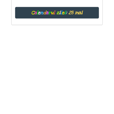
C
a
l
e
n
d
a
r
u
l
z
i
l
e
i
:
28 mai