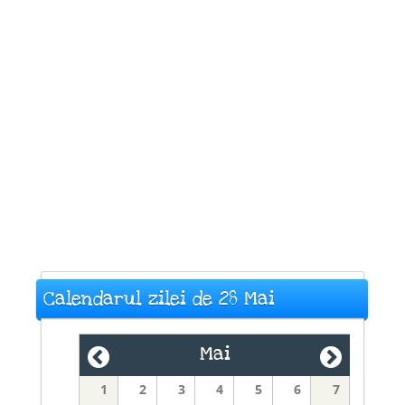
Calendarul zilei de 28 Mai
Mai
1
2
3
4
5
6
7