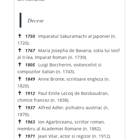
Decese
✝
1750
Imparatul Sakuramachi al Japoniei (n.
1720).
✝
1767
Maria Josepha de Bavaria, sotia lui Iosif
al II-lea, Imparat Roman (n. 1739).
✝
1805
Luigi Boccherini, violoncelist si
compozitor italian (n. 1743).
✝
1849
Anne Bronte, scriitoare engleza (n.
1820).
✝
1912
Paul Emile Lecoq de Boisbaudran,
chimist francez (n. 1838).
✝
1937
Alfred Adler, psihiatru austriac (n.
1870).
✝
1963
Ion Agarbiceanu, scriitor roman,
membru al Academiei Romane (n. 1882).
✝
1971
Jean Vilar, actor si regizor (n. 1912).