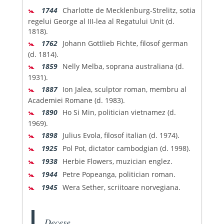
🚼
1744
Charlotte de Mecklenburg-Strelitz, sotia
regelui George al III-lea al Regatului Unit (d.
1818).
🚼
1762
Johann Gottlieb Fichte, filosof german
(d. 1814).
🚼
1859
Nelly Melba, soprana australiana (d.
1931).
🚼
1887
Ion Jalea, sculptor roman, membru al
Academiei Romane (d. 1983).
🚼
1890
Ho Si Min, politician vietnamez (d.
1969).
🚼
1898
Julius Evola, filosof italian (d. 1974).
🚼
1925
Pol Pot, dictator cambodgian (d. 1998).
🚼
1938
Herbie Flowers, muzician englez.
🚼
1944
Petre Popeanga, politician roman.
🚼
1945
Wera Sether, scriitoare norvegiana.
Decese