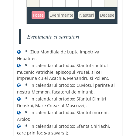
Toate
Evenimente
Nasteri
Decese
Evenimente si sarbatori
*
Ziua Mondiala de Lupta Impotriva
Hepatitei.
*
In calendarul ortodox: Sfantul sfintitul
mucenic Patrichie, episcopul Prusei, si cei
impreuna cu el Acachie, Menandru si Polien;.
*
In calendarul ortodox: Cuviosul parinte al
nostru Memnon, facatorul de minuni;.
*
In calendarul ortodox: Sfantul Dimitri
Donskoi, Mare Cneaz al Moscovei;.
*
In calendarul ortodox: Sfantul mucenic
Arolot;.
*
In calendarul ortodox: Sfanta Chiriachi,
care prin foc s-a savarsit;.