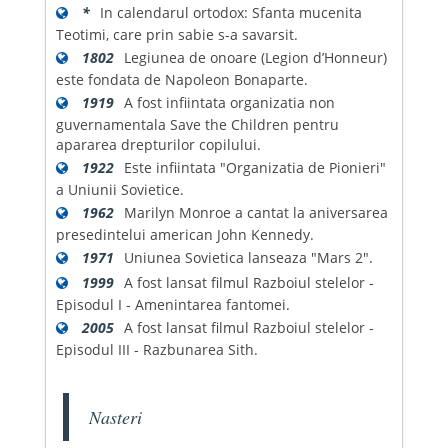
*
In calendarul ortodox: Sfanta mucenita
Teotimi, care prin sabie s-a savarsit.
1802
Legiunea de onoare (Legion d’Honneur)
este fondata de Napoleon Bonaparte.
1919
A fost infiintata organizatia non
guvernamentala Save the Children pentru
apararea drepturilor copilului.
1922
Este infiintata "Organizatia de Pionieri"
a Uniunii Sovietice.
1962
Marilyn Monroe a cantat la aniversarea
presedintelui american John Kennedy.
1971
Uniunea Sovietica lanseaza "Mars 2".
1999
A fost lansat filmul Razboiul stelelor -
Episodul I - Amenintarea fantomei.
2005
A fost lansat filmul Razboiul stelelor -
Episodul III - Razbunarea Sith.
Nasteri