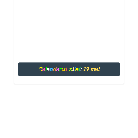
C
a
l
e
n
d
a
r
u
l
z
i
l
e
i
:
19 mai