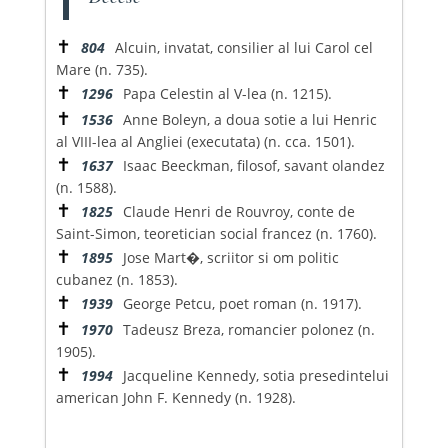
✝
804
Alcuin, invatat, consilier al lui Carol cel
Mare (n. 735).
✝
1296
Papa Celestin al V-lea (n. 1215).
✝
1536
Anne Boleyn, a doua sotie a lui Henric
al VIII-lea al Angliei (executata) (n. cca. 1501).
✝
1637
Isaac Beeckman, filosof, savant olandez
(n. 1588).
✝
1825
Claude Henri de Rouvroy, conte de
Saint-Simon, teoretician social francez (n. 1760).
✝
1895
Jose Mart�, scriitor si om politic
cubanez (n. 1853).
✝
1939
George Petcu, poet roman (n. 1917).
✝
1970
Tadeusz Breza, romancier polonez (n.
1905).
✝
1994
Jacqueline Kennedy, sotia presedintelui
american John F. Kennedy (n. 1928).