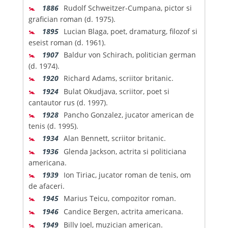
🚼
1886
Rudolf Schweitzer-Cumpana, pictor si
grafician roman (d. 1975).
🚼
1895
Lucian Blaga, poet, dramaturg, filozof si
eseist roman (d. 1961).
🚼
1907
Baldur von Schirach, politician german
(d. 1974).
🚼
1920
Richard Adams, scriitor britanic.
🚼
1924
Bulat Okudjava, scriitor, poet si
cantautor rus (d. 1997).
🚼
1928
Pancho Gonzalez, jucator american de
tenis (d. 1995).
🚼
1934
Alan Bennett, scriitor britanic.
🚼
1936
Glenda Jackson, actrita si politiciana
americana.
🚼
1939
Ion Tiriac, jucator roman de tenis, om
de afaceri.
🚼
1945
Marius Teicu, compozitor roman.
🚼
1946
Candice Bergen, actrita americana.
🚼
1949
Billy Joel, muzician american.