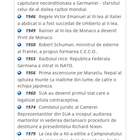
capitulare neconditionata a Germaniei - sfarsitul
celui de-al doilea razboi mondial.
1946
Regele Victor Emanuel al III-lea al Italiei
a abdicat si a fost succedat de Umberto al II-lea.
1949
Rainier al III-lea de Monaco a devenit
Print de Monaco.
1950
Robert Schuman, ministrul de externe
al Frantei, a propus formarea C.E.C.O..
1955
Razboiul rece: Republica Federala
Germana a intrat in NATO.
1956
Prima ascensiune pe Manaslu, Nepal al
optulea munte ca inaltime din lume, de catre o
echipa japoneza.
1960
SUA au devenit primul stat care a
legalizat pilula contraceptiva.
1974
Comitetul juridic al Camerei
Reprezentantilor din SUA a inceput audierea
martorilor in vederea declansarii procedurii de
destituire a presedintelui Richard Nixon.
1979
La cea de-a XII-a editie a Campionatului