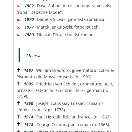
🚼
1962
Dave Gahan, muzician englez, vocalist
trupa "Depeche Mode".
🚼
1970
Daniela Silivas, gimnasta romanca.
🚼
1977
Marek Jankulovski, fotbalist ceh.
🚼
1980
Nicolae Dica, fotbalist roman.
Decese
✝
1657
William Bradford, guvernatorul coloniei
Plymouth din Massachusetts (n. 1590).
✝
1805
Friedrich von Schiller, dramaturg, poet,
prozator, estetician si istoric literar german (n.
1759).
✝
1850
Joseph Louis Gay-Lussac, fizician si
chimist francez (n. 1778).
✝
1914
Paul Heroult, fizician francez (n. 1863).
✝
1918
George Cosbuc, poet roman (n. 1866).
✝