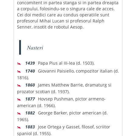
concomitent in partea stanga si in partea dreapta
a corpului, folosindu-se o singura cale de acces.
Cei doi medici care au condus operatiile sunt
profesorul Mihai Lucan si profesorul Ralph
Senner, insotit de robotul Aesop.
Nasteri
🚼
1439
Papa Pius al III-lea (d. 1503).
🚼
1740
Giovanni Paisiello, compozitor italian (d.
1816).
🚼
1860
James Matthew Barrie, dramaturg si
prozator scotian (d. 1937).
🚼
1877
Hovsep Pushman, pictor armeno-
american (d. 1966).
🚼
1882
George Barker, pictor american (d.
1965).
🚼
1883
Jose Ortega y Gasset, filosof, scriitor
spaniol (d. 1955).