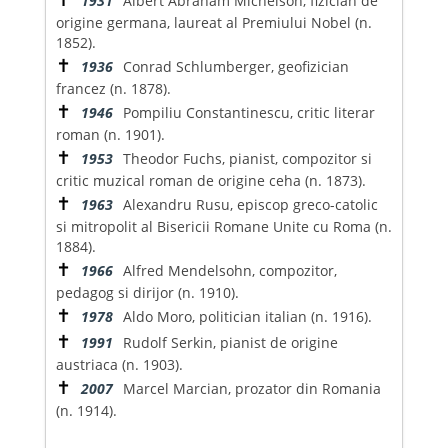
1931
Albert Abraham Michelson, fizician de
origine germana, laureat al Premiului Nobel (n.
1852).
✝
1936
Conrad Schlumberger, geofizician
francez (n. 1878).
✝
1946
Pompiliu Constantinescu, critic literar
roman (n. 1901).
✝
1953
Theodor Fuchs, pianist, compozitor si
critic muzical roman de origine ceha (n. 1873).
✝
1963
Alexandru Rusu, episcop greco-catolic
si mitropolit al Bisericii Romane Unite cu Roma (n.
1884).
✝
1966
Alfred Mendelsohn, compozitor,
pedagog si dirijor (n. 1910).
✝
1978
Aldo Moro, politician italian (n. 1916).
✝
1991
Rudolf Serkin, pianist de origine
austriaca (n. 1903).
✝
2007
Marcel Marcian, prozator din Romania
(n. 1914).