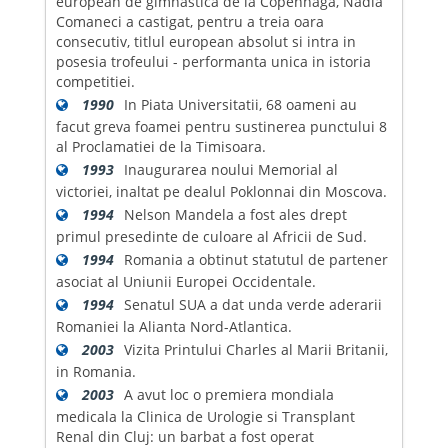
european de gimnastica de la Copenhaga, Nadia
Comaneci a castigat, pentru a treia oara
consecutiv, titlul european absolut si intra in
posesia trofeului - performanta unica in istoria
competitiei.
1990
In Piata Universitatii, 68 oameni au
facut greva foamei pentru sustinerea punctului 8
al Proclamatiei de la Timisoara.
1993
Inaugurarea noului Memorial al
victoriei, inaltat pe dealul Poklonnai din Moscova.
1994
Nelson Mandela a fost ales drept
primul presedinte de culoare al Africii de Sud.
1994
Romania a obtinut statutul de partener
asociat al Uniunii Europei Occidentale.
1994
Senatul SUA a dat unda verde aderarii
Romaniei la Alianta Nord-Atlantica.
2003
Vizita Printului Charles al Marii Britanii,
in Romania.
2003
A avut loc o premiera mondiala
medicala la Clinica de Urologie si Transplant
Renal din Cluj: un barbat a fost operat