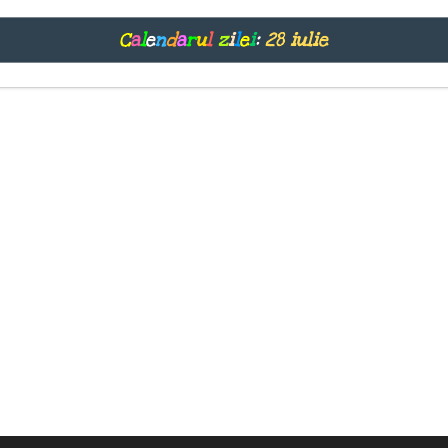
C
a
l
e
n
d
a
r
u
l
z
i
l
e
i
:
28 iulie