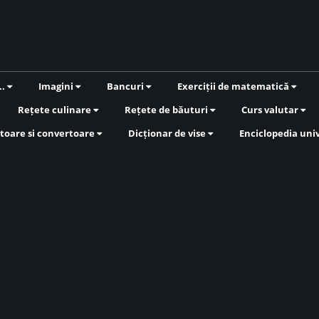
..
Imagini
Bancuri
Exerciții de matematică
Rețete culinare
Rețete de băuturi
Curs valutar
toare si convertoare
Dicționar de vise
Enciclopedia uni