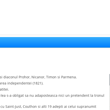
 si diaconul Prohor, Nicanor, Timon si Parmena.
area independentei (1821).
titei.
-lea s-a obligat sa nu adaposteasca nici un pretendent la tronul
u Saint-Just, Couthon si alti 19 adepti ai celui supranumit