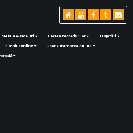
Mesaje & sms-uri
Cartea recordurilor
Cugetări
Sudoku online
Spanzuratoarea online
versală