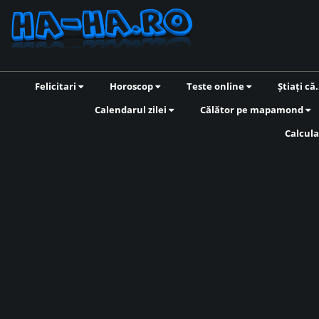
Felicitari
Horoscop
Teste online
Știați că.
Calendarul zilei
Călător pe mapamond
Calcula