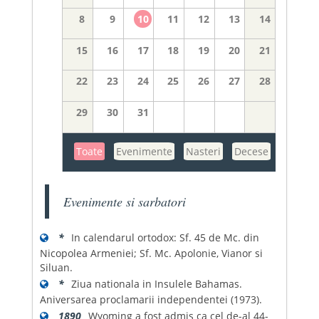
8
9
10
11
12
13
14
15
16
17
18
19
20
21
22
23
24
25
26
27
28
29
30
31
Toate
Evenimente
Nasteri
Decese
Evenimente si sarbatori
*
In calendarul ortodox: Sf. 45 de Mc. din
Nicopolea Armeniei; Sf. Mc. Apolonie, Vianor si
Siluan.
*
Ziua nationala in Insulele Bahamas.
Aniversarea proclamarii independentei (1973).
1890
Wyoming a fost admis ca cel de-al 44-