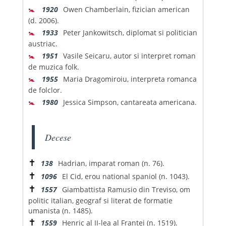
🚼
1920
Owen Chamberlain, fizician american
(d. 2006).
🚼
1933
Peter Jankowitsch, diplomat si politician
austriac.
🚼
1951
Vasile Seicaru, autor si interpret roman
de muzica folk.
🚼
1955
Maria Dragomiroiu, interpreta romanca
de folclor.
🚼
1980
Jessica Simpson, cantareata americana.
Decese
✝
138
Hadrian, imparat roman (n. 76).
✝
1096
El Cid, erou national spaniol (n. 1043).
✝
1557
Giambattista Ramusio din Treviso, om
politic italian, geograf si literat de formatie
umanista (n. 1485).
✝
1559
Henric al II-lea al Frantei (n. 1519).