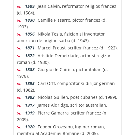
🚼
1509
Jean Calvin, reformator religios francez
(d. 1564).
🚼
1830
Camille Pissarro, pictor francez (d.
1903).
🚼
1856
Nikola Tesla, fizician si inventator
american de origine sarba (d. 1943).
🚼
1871
Marcel Proust, scriitor francez (d. 1922).
🚼
1872
Aristide Demetriade, actor si regizor
roman (d. 1930).
🚼
1888
Giorgio de Chirico, pictor italian (d.
1978).
🚼
1895
Carl Orff, compozitor si dirijor german
(d. 1982).
🚼
1902
Nicolas Guillen, poet cubanez (d. 1989).
🚼
1917
James Aldridge, scriitor australian.
🚼
1919
Pierre Gamarra, scriitor francez (n.
2009).
🚼
1920
Teodor Oroveanu, inginer roman,
membru al Academiei Romane (d. 2005).