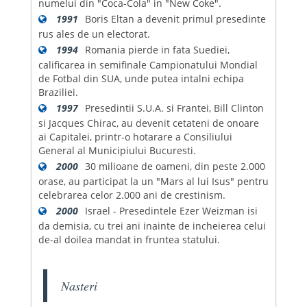
numelui din "Coca-Cola" in "New Coke".
1991
Boris Eltan a devenit primul presedinte
rus ales de un electorat.
1994
Romania pierde in fata Suediei,
calificarea in semifinale Campionatului Mondial
de Fotbal din SUA, unde putea intalni echipa
Braziliei.
1997
Presedintii S.U.A. si Frantei, Bill Clinton
si Jacques Chirac, au devenit cetateni de onoare
ai Capitalei, printr-o hotarare a Consiliului
General al Municipiului Bucuresti.
2000
30 milioane de oameni, din peste 2.000
orase, au participat la un "Mars al lui Isus" pentru
celebrarea celor 2.000 ani de crestinism.
2000
Israel - Presedintele Ezer Weizman isi
da demisia, cu trei ani inainte de incheierea celui
de-al doilea mandat in fruntea statului.
Nasteri