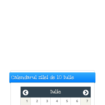
Calendarul zilei de 10 Iulie
Iulie
1
2
3
4
5
6
7