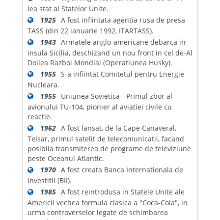
lea stat al Statelor Unite.
1925
A fost infiintata agentia rusa de presa
TASS (din 22 ianuarie 1992, ITARTASS).
1943
Armatele anglo-americane debarca in
insula Sicilia, deschizand un nou front in cel de-Al
Doilea Razboi Mondial (Operatiunea Husky).
1955
S-a infiintat Comitetul pentru Energie
Nucleara.
1955
Uniunea Sovietica - Primul zbor al
avionului TU-104, pionier al aviatiei civile cu
reactie.
1962
A fost lansat, de la Cape Canaveral,
Telsar, primul satelit de telecomunicatii, facand
posibila transmiterea de programe de televiziune
peste Oceanul Atlantic.
1970
A fost creata Banca Internationala de
Investitii (BII).
1985
A fost reintrodusa in Statele Unite ale
Americii vechea formula clasica a "Coca-Cola", in
urma controverselor legate de schimbarea