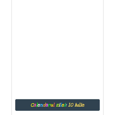
C
a
l
e
n
d
a
r
u
l
z
i
l
e
i
:
10 iulie