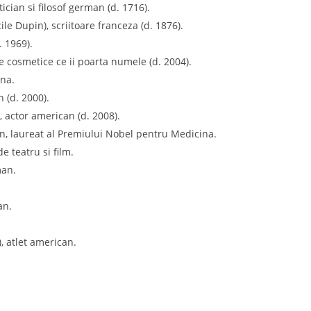
cian si filosof german (d. 1716).
e Dupin), scriitoare franceza (d. 1876).
. 1969).
e cosmetice ce ii poarta numele (d. 2004).
ana.
 (d. 2000).
, actor american (d. 2008).
n, laureat al Premiului Nobel pentru Medicina.
 teatru si film.
man.
an.
), atlet american.