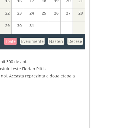
15
16
17
18
19
20
21
22
23
24
25
26
27
28
29
30
31
Toate
Evenimente
Nasteri
Decese
mii 300 de ani.
ului este Florian Pittis.
i noi. Aceasta reprezinta a doua etapa a