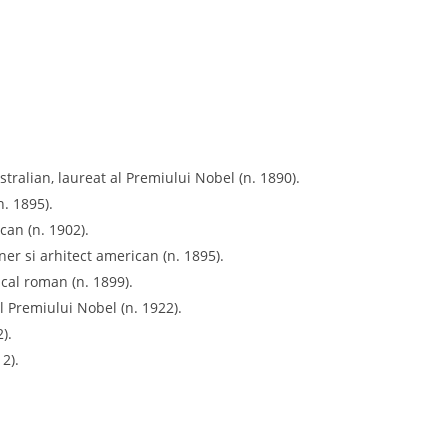
tralian, laureat al Premiului Nobel (n. 1890).
n. 1895).
can (n. 1902).
ner si arhitect american (n. 1895).
ical roman (n. 1899).
al Premiului Nobel (n. 1922).
).
2).