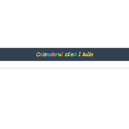
C
a
l
e
n
d
a
r
u
l
z
i
l
e
i
:
1 iulie