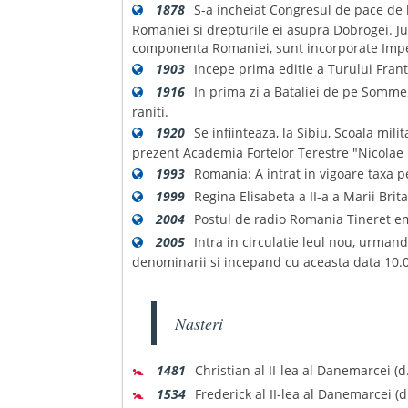
1878
S-a incheiat Congresul de pace de 
Romaniei si drepturile ei asupra Dobrogei. Jud
componenta Romaniei, sunt incorporate Imper
1903
Incepe prima editie a Turului Frant
1916
In prima zi a Bataliei de pe Somme,
raniti.
1920
Se infiinteaza, la Sibiu, Scoala mili
prezent Academia Fortelor Terestre "Nicolae 
1993
Romania: A intrat in vigoare taxa p
1999
Regina Elisabeta a II-a a Marii Brit
2004
Postul de radio Romania Tineret emi
2005
Intra in circulatie leul nou, urman
denominarii si incepand cu aceasta data 10.0
Nasteri
🚼
1481
Christian al II-lea al Danemarcei (d
🚼
1534
Frederick al II-lea al Danemarcei (d