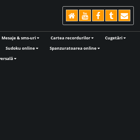
Mesaje & sms-uri
Cartea recordurilor
Cugetări
Sudoku online
Spanzuratoarea online
versală