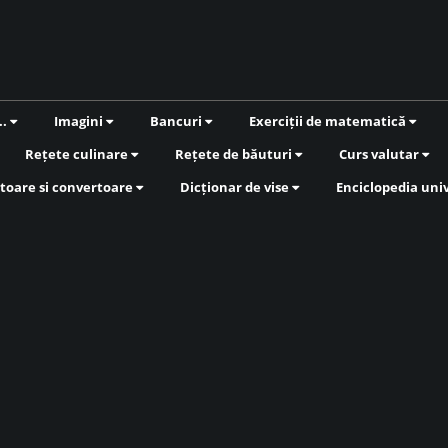
..
Imagini
Bancuri
Exerciții de matematică
Rețete culinare
Rețete de băuturi
Curs valutar
toare si convertoare
Dicționar de vise
Enciclopedia uni