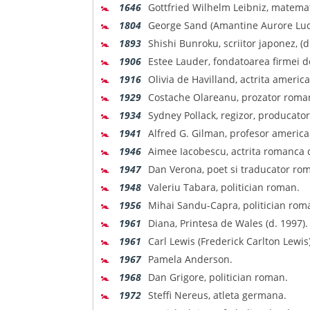
🚼
1646
Gottfried Wilhelm Leibniz, matemati
🚼
1804
George Sand (Amantine Aurore Lucil
🚼
1893
Shishi Bunroku, scriitor japonez, (d
🚼
1906
Estee Lauder, fondatoarea firmei d
🚼
1916
Olivia de Havilland, actrita americ
🚼
1929
Costache Olareanu, prozator roman
🚼
1934
Sydney Pollack, regizor, producator
🚼
1941
Alfred G. Gilman, profesor america
🚼
1946
Aimee Iacobescu, actrita romanca de
🚼
1947
Dan Verona, poet si traducator ro
🚼
1948
Valeriu Tabara, politician roman.
🚼
1956
Mihai Sandu-Capra, politician rom
🚼
1961
Diana, Printesa de Wales (d. 1997).
🚼
1961
Carl Lewis (Frederick Carlton Lewis
🚼
1967
Pamela Anderson.
🚼
1968
Dan Grigore, politician roman.
🚼
1972
Steffi Nereus, atleta germana.