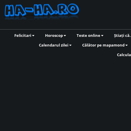
Felicitari
Horoscop
Teste online
Știați că.
Calendarul zilei
Călător pe mapamond
Calcula