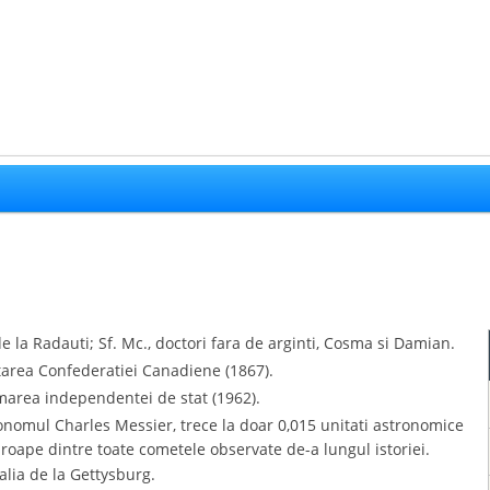
de la Radauti; Sf. Mc., doctori fara de arginti, Cosma si Damian.
tarea Confederatiei Canadiene (1867).
marea independentei de stat (1962).
onomul Charles Messier, trece la doar 0,015 unitati astronomice
proape dintre toate cometele observate de-a lungul istoriei.
alia de la Gettysburg.