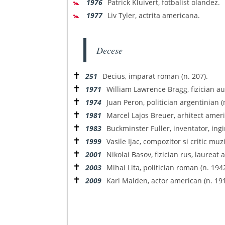
🚼
1976
Patrick Kluivert, fotbalist olandez.
🚼
1977
Liv Tyler, actrita americana.
Decese
✝
251
Decius, imparat roman (n. 207).
✝
1971
William Lawrence Bragg, fizician aus
✝
1974
Juan Peron, politician argentinian (
✝
1981
Marcel Lajos Breuer, arhitect ameri
✝
1983
Buckminster Fuller, inventator, ingi
✝
1999
Vasile Ijac, compozitor si critic muz
✝
2001
Nikolai Basov, fizician rus, laureat 
✝
2003
Mihai Lita, politician roman (n. 1942
✝
2009
Karl Malden, actor american (n. 191