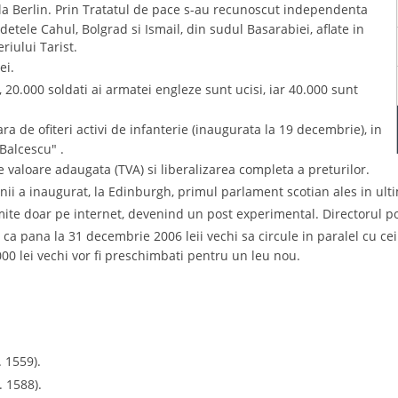
la Berlin. Prin Tratatul de pace s-au recunoscut independenta
etele Cahul, Bolgrad si Ismail, din sudul Basarabiei, aflate in
iului Tarist.
ei.
 20.000 soldati ai armatei engleze sunt ucisi, iar 40.000 sunt
tara de ofiteri activi de infanterie (inaugurata la 19 decembrie), in
Balcescu" .
e valoare adaugata (TVA) si liberalizarea completa a preturilor.
anii a inaugurat, la Edinburgh, primul parlament scotian ales in ulti
te doar pe internet, devenind un post experimental. Directorul post
d ca pana la 31 decembrie 2006 leii vechi sa circule in paralel cu ce
00 lei vechi vor fi preschimbati pentru un leu nou.
. 1559).
. 1588).