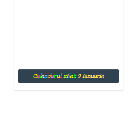
C
a
l
e
n
d
a
r
u
l
z
i
l
e
i
:
9 ianuarie