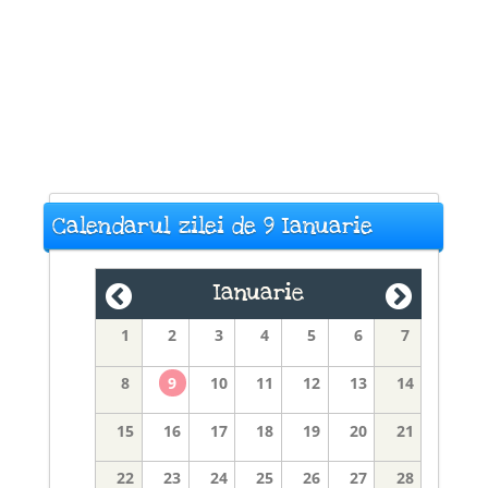
Calendarul zilei de 9 Ianuarie
Ianuarie
1
2
3
4
5
6
7
8
9
10
11
12
13
14
15
16
17
18
19
20
21
22
23
24
25
26
27
28