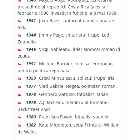
presedinte al republicii Costa Rica (ales la 1
februarie 1996, investit in functie la 8 mai 1998).
🚼
1941
Joan Baez, cantareata americana de
folk.
🚼
1944
Jimmy Page, chitaristul trupei Led
Zeppelin.
🚼
1946
Virgil Sahleanu, lider sindical roman (d.
2000).
🚼
1951
Michael Barnier, comisar european
pentru politica regionala.
🚼
1959
Cristi Minculescu, solistul trupei Iris.
🚼
1977
Vlad Gabriel Hogea, politician roman.
🚼
1978
Gennaro Gattuso, fotbalist italian.
🚼
1978
A.J. McLean, membru al formatiei
Backstreet Boys.
🚼
1980
Francisco Pavon, fotbalist spaniol.
🚼
1982
Kate Middleton, sotia Printului William
de Wales.