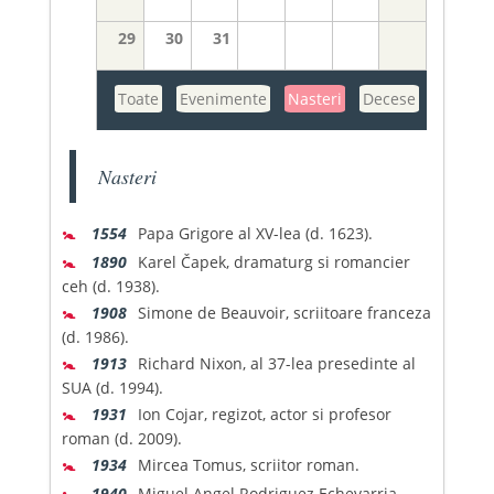
29
30
31
Toate
Evenimente
Nasteri
Decese
Nasteri
🚼
1554
Papa Grigore al XV-lea (d. 1623).
🚼
1890
Karel Čapek, dramaturg si romancier
ceh (d. 1938).
🚼
1908
Simone de Beauvoir, scriitoare franceza
(d. 1986).
🚼
1913
Richard Nixon, al 37-lea presedinte al
SUA (d. 1994).
🚼
1931
Ion Cojar, regizot, actor si profesor
roman (d. 2009).
🚼
1934
Mircea Tomus, scriitor roman.
🚼
1940
Miguel Angel Rodriguez Echevarria,