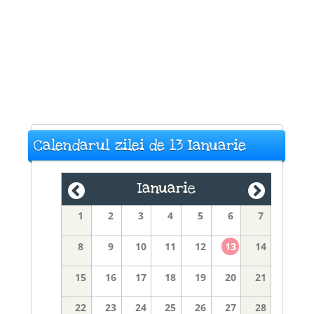
Calendarul zilei de 13 Ianuarie
Ianuarie
1
2
3
4
5
6
7
8
9
10
11
12
13
14
15
16
17
18
19
20
21
22
23
24
25
26
27
28