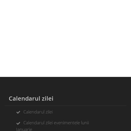
Calendarul zilei
Calendarul zilei
Calendarul zilei evenimentele lunii
Ianuarie