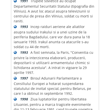
1991
Trupele sovietice au ocupat
Departamentul Securitatii Statului (tipografia din
Vilnius). A avut loc atacul asupra televiziunii si
centrului de presa din Vilnius, soldat cu morti si
raniti.
1993
Incep raiduri aeriene ale aliatilor
asupra sudului Irakului si a unei uzine de la
periferia Bagdadului, care vor dura pana la 18
ianuarie 1993. Irakul anunta ca atacurile s-au
soldat cu 44 de morti.
1993
A fost semnata, la Paris, "Conventia cu
privire la interzicerea elaborarii, producerii,
depozitarii si utilizarii armamentului chimic si
lichidarea acestuia". A intrat in vigoare la 29
aprilie 1997.
1997
Biroul Adunarii Parlamentare a
Consiliului Europei a hotarat suspendarea
statutului de invitat special, pentru Belarus, pe
care l-a obtinut in septembrie 1992.
1998
Ziua luptatorilor pentru libertatea
Lituaniei, pentru a marca tragicele evenimente
din 11-13 februarie 1991, cand trupele sovietice