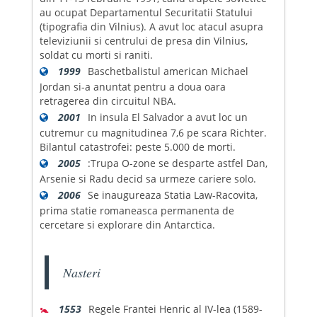
au ocupat Departamentul Securitatii Statului
(tipografia din Vilnius). A avut loc atacul asupra
televiziunii si centrului de presa din Vilnius,
soldat cu morti si raniti.
1999
Baschetbalistul american Michael
Jordan si-a anuntat pentru a doua oara
retragerea din circuitul NBA.
2001
In insula El Salvador a avut loc un
cutremur cu magnitudinea 7,6 pe scara Richter.
Bilantul catastrofei: peste 5.000 de morti.
2005
:Trupa O-zone se desparte astfel Dan,
Arsenie si Radu decid sa urmeze cariere solo.
2006
Se inaugureaza Statia Law-Racovita,
prima statie romaneasca permanenta de
cercetare si explorare din Antarctica.
Nasteri
🚼
1553
Regele Frantei Henric al IV-lea (1589-