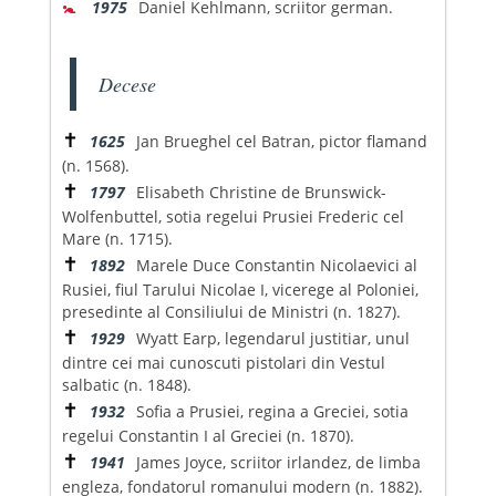
🚼
1975
Daniel Kehlmann, scriitor german.
Decese
✝
1625
Jan Brueghel cel Batran, pictor flamand
(n. 1568).
✝
1797
Elisabeth Christine de Brunswick-
Wolfenbuttel, sotia regelui Prusiei Frederic cel
Mare (n. 1715).
✝
1892
Marele Duce Constantin Nicolaevici al
Rusiei, fiul Tarului Nicolae I, vicerege al Poloniei,
presedinte al Consiliului de Ministri (n. 1827).
✝
1929
Wyatt Earp, legendarul justitiar, unul
dintre cei mai cunoscuti pistolari din Vestul
salbatic (n. 1848).
✝
1932
Sofia a Prusiei, regina a Greciei, sotia
regelui Constantin I al Greciei (n. 1870).
✝
1941
James Joyce, scriitor irlandez, de limba
engleza, fondatorul romanului modern (n. 1882).