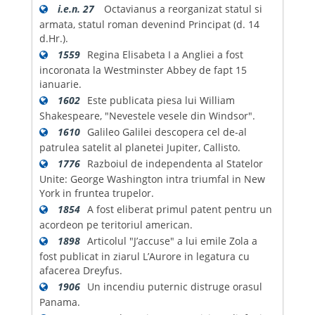
i.e.n. 27
Octavianus a reorganizat statul si
armata, statul roman devenind Principat (d. 14
d.Hr.).
1559
Regina Elisabeta I a Angliei a fost
incoronata la Westminster Abbey de fapt 15
ianuarie.
1602
Este publicata piesa lui William
Shakespeare, "Nevestele vesele din Windsor".
1610
Galileo Galilei descopera cel de-al
patrulea satelit al planetei Jupiter, Callisto.
1776
Razboiul de independenta al Statelor
Unite: George Washington intra triumfal in New
York in fruntea trupelor.
1854
A fost eliberat primul patent pentru un
acordeon pe teritoriul american.
1898
Articolul "J’accuse" a lui emile Zola a
fost publicat in ziarul L’Aurore in legatura cu
afacerea Dreyfus.
1906
Un incendiu puternic distruge orasul
Panama.