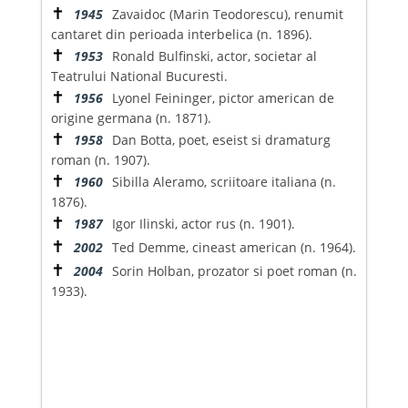
✝
1945
Zavaidoc (Marin Teodorescu), renumit
cantaret din perioada interbelica (n. 1896).
✝
1953
Ronald Bulfinski, actor, societar al
Teatrului National Bucuresti.
✝
1956
Lyonel Feininger, pictor american de
origine germana (n. 1871).
✝
1958
Dan Botta, poet, eseist si dramaturg
roman (n. 1907).
✝
1960
Sibilla Aleramo, scriitoare italiana (n.
1876).
✝
1987
Igor Ilinski, actor rus (n. 1901).
✝
2002
Ted Demme, cineast american (n. 1964).
✝
2004
Sorin Holban, prozator si poet roman (n.
1933).