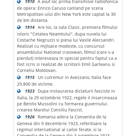
1910
A avut loc prima transmisie radiofonica
de opera: Enrico Caruso cantand pe scena
Metropolitan-ului din New York este captat la 30
de km distanta.
1914
Are loc, la sala Clasic, premiera filmului
istoric "Cetatea Neamtului", dupa nuvela lui
Costache Negruzzi si piesa lui Vasile Alecsandri.
Realizat cu mijloace modeste, cu concursul
ansamblului National craiovean, filmul (care s-a
pierdut) intereseaza in special pentru faptul ca a
fost scris si realizat de scriitorii Emil Garleanu si
Corneliu Moldovan.
1915
Un cutremur in Avezzano, Italia face
29.800 de victime.
1923
Dupa instaurarea dictaturii fasciste in
Italia, la 29 octombrie 1922, regele il insarcineaza
pe Benito Mussolini cu formarea guvernului.
crearea Marelui Consiliu Fascist.
1926
Romania adera la Conventia de la
Geneva din 9 decembrie 1923, referitoare la
regimul international al cailor ferate, si la
Conventia de la Geneva din 3 noiembrie 1923,