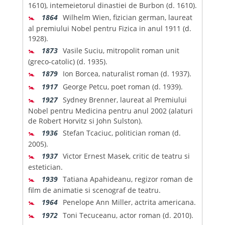
1610), intemeietorul dinastiei de Burbon (d. 1610).
🚼
1864
Wilhelm Wien, fizician german, laureat
al premiului Nobel pentru Fizica in anul 1911 (d.
1928).
🚼
1873
Vasile Suciu, mitropolit roman unit
(greco-catolic) (d. 1935).
🚼
1879
Ion Borcea, naturalist roman (d. 1937).
🚼
1917
George Petcu, poet roman (d. 1939).
🚼
1927
Sydney Brenner, laureat al Premiului
Nobel pentru Medicina pentru anul 2002 (alaturi
de Robert Horvitz si John Sulston).
🚼
1936
Stefan Tcaciuc, politician roman (d.
2005).
🚼
1937
Victor Ernest Masek, critic de teatru si
estetician.
🚼
1939
Tatiana Apahideanu, regizor roman de
film de animatie si scenograf de teatru.
🚼
1964
Penelope Ann Miller, actrita americana.
🚼
1972
Toni Tecuceanu, actor roman (d. 2010).