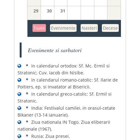
29
30
31
Toate
Evenimente
Nasteri
Decese
Evenimente si sarbatori
*
In calendarul ortodox: Sf. Mc. Ermil si
Stratonic; Cuv. Iacob din Nisibe.
*
In calendarul romano-catolic: Sf. Ilarie de
Poitiers, ep. si invatator al Bisericii.
*
In calendarul greco-catolic: Sf. Ermil si
Stratonic.
*
India: Festivalul camilei, in orasul-cetate
Bikaner (13-14 ianuarie).
*
Ziua nationala IN Togo. Ziua eliberarii
nationale (1967).
*
Rusia: Ziua presei.