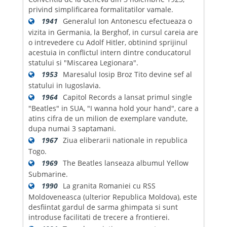
privind simplificarea formalitatilor vamale.
1941
Generalul Ion Antonescu efectueaza o
vizita in Germania, la Berghof, in cursul careia are
o intrevedere cu Adolf Hitler, obtinind sprijinul
acestuia in conflictul intern dintre conducatorul
statului si "Miscarea Legionara".
1953
Maresalul Iosip Broz Tito devine sef al
statului in Iugoslavia.
1964
Capitol Records a lansat primul single
"Beatles" in SUA, "I wanna hold your hand", care a
atins cifra de un milion de exemplare vandute,
dupa numai 3 saptamani.
1967
Ziua eliberarii nationale in republica
Togo.
1969
The Beatles lanseaza albumul Yellow
Submarine.
1990
La granita Romaniei cu RSS
Moldoveneasca (ulterior Republica Moldova), este
desfiintat gardul de sarma ghimpata si sunt
introduse facilitati de trecere a frontierei.