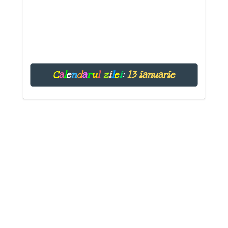
C
a
l
e
n
d
a
r
u
l
z
i
l
e
i
:
13 ianuarie