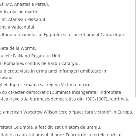
 Sf. Mc. Anastasie Persul.
ntiu, diacon martir.
; Sf. Atanasiu Persanul.
iana a Vaticanului.
ultanului mameluc al Egiptului si a cucerit orasul Cairo, dupa
Dieta de la Worms.
ulele Falkland Regatului Unit.
al Romaniei, condus de Barbu Catargiu.
au pierdut viata in urma unei infrangeri umilitoare in
dlwana.
ngliei dupa ce mama sa, regina Victoria moare.
e cu caracter democratic (Duminica insangerata), indreptata
II-lea (revolutia burghezo-democratica din 1905-1907), reprimata
e american Woodrow Wilson cere o "pace fara victorie" in Europa.
sitatii Columbia, a fost divizat un atom de uraniu.
tanie a capturat orasul libanez Tobruk de la fortele naziste.