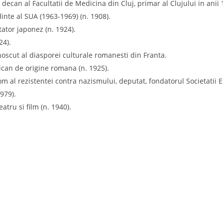
decan al Facultatii de Medicina din Cluj, primar al Clujului in anii 
inte al SUA (1963-1969) (n. 1908).
tator japonez (n. 1924).
24).
oscut al diasporei culturale romanesti din Franta.
ican de origine romana (n. 1925).
 om al rezistentei contra nazismului, deputat, fondatorul Societatii
979).
tru si film (n. 1940).