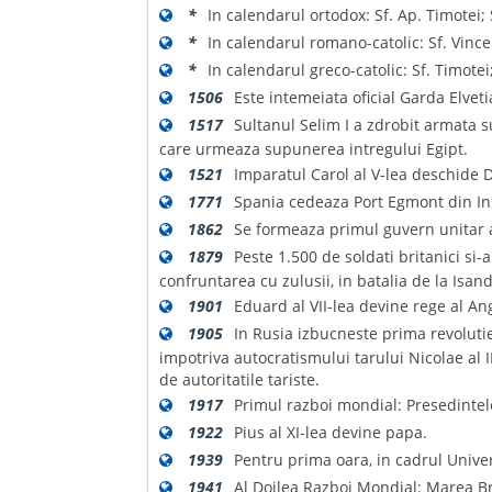
*
In calendarul ortodox: Sf. Ap. Timotei;
*
In calendarul romano-catolic: Sf. Vince
*
In calendarul greco-catolic: Sf. Timotei
1506
Este intemeiata oficial Garda Elvet
1517
Sultanul Selim I a zdrobit armata s
care urmeaza supunerea intregului Egipt.
1521
Imparatul Carol al V-lea deschide 
1771
Spania cedeaza Port Egmont din Ins
1862
Se formeaza primul guvern unitar 
1879
Peste 1.500 de soldati britanici si-
confruntarea cu zulusii, in batalia de la Isan
1901
Eduard al VII-lea devine rege al A
1905
In Rusia izbucneste prima revoluti
impotriva autocratismului tarului Nicolae al 
de autoritatile tariste.
1917
Primul razboi mondial: Presedintel
1922
Pius al XI-lea devine papa.
1939
Pentru prima oara, in cadrul Univer
1941
Al Doilea Razboi Mondial: Marea Bri