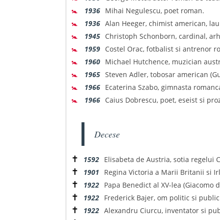
🚼
1936
Mihai Negulescu, poet roman.
🚼
1936
Alan Heeger, chimist american, lau
🚼
1945
Christoph Schonborn, cardinal, arh
🚼
1959
Costel Orac, fotbalist si antrenor 
🚼
1960
Michael Hutchence, muzician austra
🚼
1965
Steven Adler, tobosar american (Gu
🚼
1966
Ecaterina Szabo, gimnasta romanc
🚼
1966
Caius Dobrescu, poet, eseist si pr
Decese
✝
1592
Elisabeta de Austria, sotia regelui Ca
✝
1901
Regina Victoria a Marii Britanii si 
✝
1922
Papa Benedict al XV-lea (Giacomo de
✝
1922
Frederick Bajer, om politic si publi
✝
1922
Alexandru Ciurcu, inventator si pub