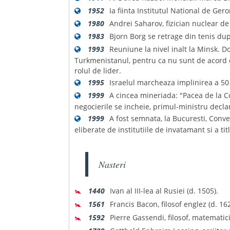
1952
Ia fiinta Institutul National de Ger
1980
Andrei Saharov, fizician nuclear de
1983
Bjorn Borg se retrage din tenis du
1993
Reuniune la nivel inalt la Minsk. D
Turkmenistanul, pentru ca nu sunt de acord cu
rolul de lider.
1995
Israelul marcheaza implinirea a 50
1999
A cincea mineriada: "Pacea de la Co
negocierile se incheie, primul-ministru declar
1999
A fost semnata, la Bucuresti, Conve
eliberate de institutiile de invatamant si a ti
Nasteri
🚼
1440
Ivan al III-lea al Rusiei (d. 1505).
🚼
1561
Francis Bacon, filosof englez (d. 16
🚼
1592
Pierre Gassendi, filosof, matematic