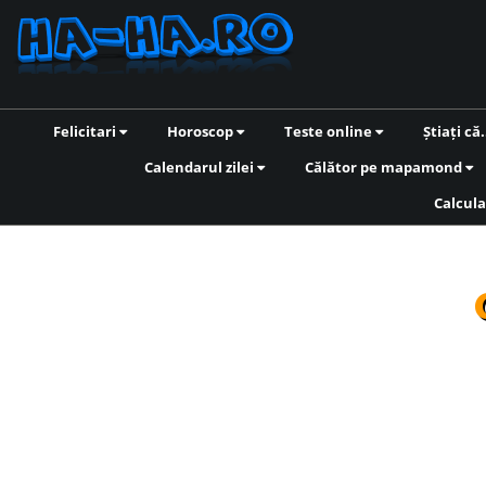
Felicitari
Horoscop
Teste online
Știați că.
Calendarul zilei
Călător pe mapamond
Calcula