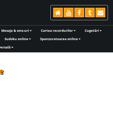
Mesaje & sms-uri
Cartea recordurilor
Cugetări
Sudoku online
Spanzuratoarea online
versală
e