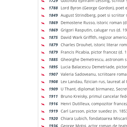
🚼
1729
Gotthold Ephraim Lessing, scriitor s
🚼
1788
Lord Byron (George Gordon), poet e
🚼
1849
August Strindberg, poet si scriitor 
🚼
1869
Demostene Russo, istoric roman (d.
🚼
1869
Grigori Rasputin, calugar rus (d. 19
🚼
1875
David Wark Griffith, regizor americ
🚼
1879
Charles Drouhet, istoric literar ro
🚼
1879
Francis Picabia, pictor francez (d. 1
🚼
1885
Gheorghe Demetrescu, astronom si
🚼
1895
Lucia Balacescu Demetriade, pictor, 
🚼
1907
Valeria Sadoveanu, scriitoare roma
🚼
1908
Lev Landau, fizician rus, laureat al
🚼
1909
U Thant, diplomat birmanez, Secret
🚼
1911
Bruno Kreisky, primul cancelar fede
🚼
1916
Henri Dutilleux, compozitor france
🚼
1919
Carl Larsson, pictor suedez (n. 1853
🚼
1920
Chiara Lubich, fondatoarea Miscarii
🚼
1936
George Motoi, actor roman de teatru