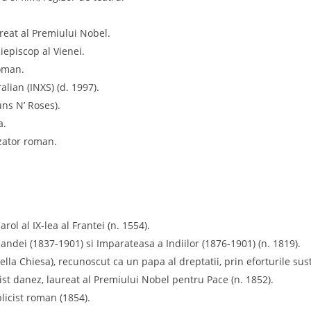
reat al Premiului Nobel.
iepiscop al Vienei.
roman.
lian (INXS) (d. 1997).
ns N’ Roses).
a.
ozator roman.
rol al IX-lea al Frantei (n. 1554).
Irlandei (1837-1901) si Imparateasa a Indiilor (1876-1901) (n. 1819).
lla Chiesa), recunoscut ca un papa al dreptatii, prin eforturile sus
cist danez, laureat al Premiului Nobel pentru Pace (n. 1852).
licist roman (1854).