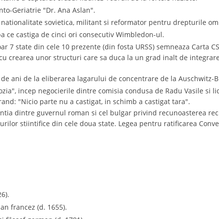
onto-Geriatrie "Dr. Ana Aslan".
 nationalitate sovietica, militant si reformator pentru drepturile om
pa ce castiga de cinci ori consecutiv Wimbledon-ul.
oar 7 state din cele 10 prezente (din fosta URSS) semneaza Carta CS
 crearea unor structuri care sa duca la un grad inalt de integrare,
 de ani de la eliberarea lagarului de concentrare de la Auschwitz-B
zia", incep negocierile dintre comisia condusa de Radu Vasile si l
and: "Nicio parte nu a castigat, in schimb a castigat tara".
ntia dintre guvernul roman si cel bulgar privind recunoasterea recip
tlurilor stiintifice din cele doua state. Legea pentru ratificarea Con
26).
ian francez (d. 1655).