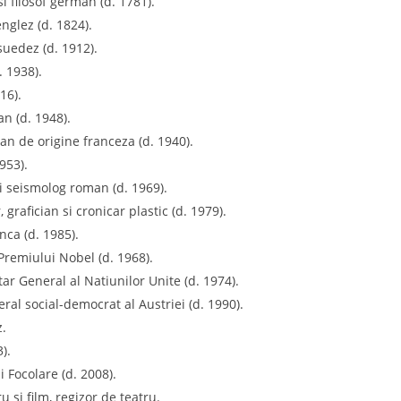
i filosof german (d. 1781).
nglez (d. 1824).
suedez (d. 1912).
 1938).
16).
an (d. 1948).
man de origine franceza (d. 1940).
953).
 seismolog roman (d. 1969).
grafician si cronicar plastic (d. 1979).
nca (d. 1985).
 Premiului Nobel (d. 1968).
ar General al Natiunilor Unite (d. 1974).
ral social-democrat al Austriei (d. 1990).
z.
).
 Focolare (d. 2008).
 si film, regizor de teatru.