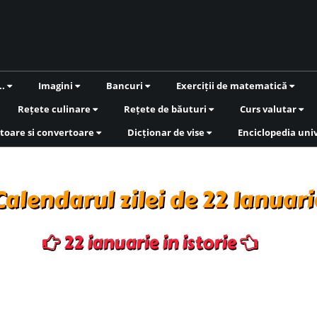
..
Imagini
Bancuri
Exerciții de matematică
Rețete culinare
Rețete de băuturi
Curs valutar
toare si convertoare
Dicționar de vise
Enciclopedia uni
Calendarul zilei de 22 Ianuari
22 ianuarie in istorie