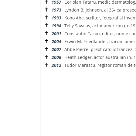
✝
1957
Coriolan Tataru, medic dermatolog, 
✝
1973
Lyndon B. Johnson, al 36-lea presed
✝
1993
Kobo Abe, scriitor, fotograf si inven
✝
1994
Telly Savalas, actor american (n. 19
✝
2001
Constantin Tacou, editor, nume cun
✝
2004
Erwin M. Friedlander, fizician amer
✝
2007
Abbe Pierre: preot catolic francez,
✝
2008
Heath Ledger, actor australian (n. 1
✝
2012
Tudor Marascu, regizor roman de tea