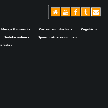
Mesaje & sms-uri
Cartea recordurilor
Cugetări
Sudoku online
Spanzuratoarea online
versală