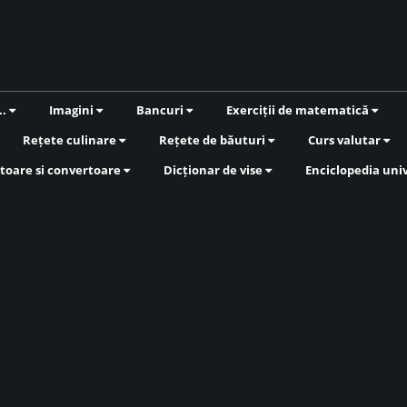
..
Imagini
Bancuri
Exerciții de matematică
Rețete culinare
Rețete de băuturi
Curs valutar
toare si convertoare
Dicționar de vise
Enciclopedia uni