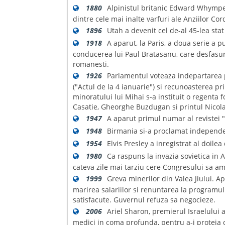
1880
Alpinistul britanic Edward Whympe
dintre cele mai inalte varfuri ale Anziilor Cord
1896
Utah a devenit cel de-al 45-lea sta
1918
A aparut, la Paris, a doua serie a 
conducerea lui Paul Bratasanu, care desfasur
romanesti.
1926
Parlamentul voteaza indepartarea pr
("Actul de la 4 ianuarie") si recunoasterea p
minoratului lui Mihai s-a instituit o regenta 
Casatie, Gheorghe Buzdugan si printul Nicol
1947
A aparut primul numar al revistei 
1948
Birmania si-a proclamat independe
1954
Elvis Presley a inregistrat al doile
1980
Ca raspuns la invazia sovietica in 
cateva zile mai tarziu cere Congresului sa ama
1999
Greva minerilor din Valea Jiului. A
marirea salariilor si renuntarea la programul 
satisfacute. Guvernul refuza sa negocieze.
2006
Ariel Sharon, premierul Israelului 
medici in coma profunda, pentru a-i proteja c