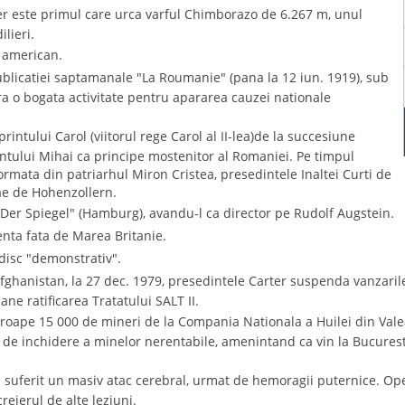
r este primul care urca varful Chimborazo de 6.267 m, unul
ilieri.
t american.
publicatiei saptamanale "La Roumanie" (pana la 12 iun. 1919), sub
a o bogata activitate pentru apararea cauzei nationale
intului Carol (viitorul rege Carol al II-lea)de la succesiune
rintului Mihai ca principe mostenitor al Romaniei. Pe timpul
formata din patriarhul Miron Cristea, presedintele Inaltei Curti de
ae de Hohenzollern.
"Der Spiegel" (Hamburg), avandu-l ca director pe Rudolf Augstein.
nta fata de Marea Britanie.
a disc "demonstrativ".
Afghanistan, la 27 dec. 1979, presedintele Carter suspenda vanzaril
ne ratificarea Tratatului SALT II.
proape 15 000 de mineri de la Compania Nationala a Huilei din Vale
de inchidere a minelor nerentabile, amenintand ca vin la Bucuresti, 
a suferit un masiv atac cerebral, urmat de hemoragii puternice. Oper
reierul de alte leziuni.