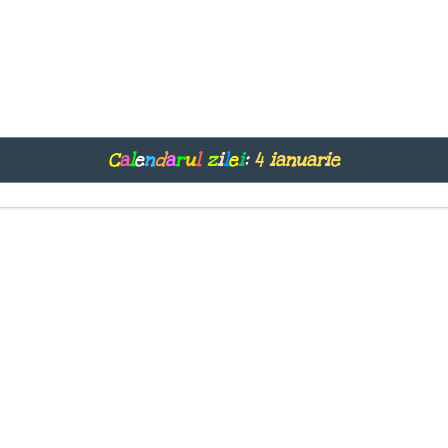
C
a
l
e
n
d
a
r
u
l
z
i
l
e
i
:
4 ianuarie