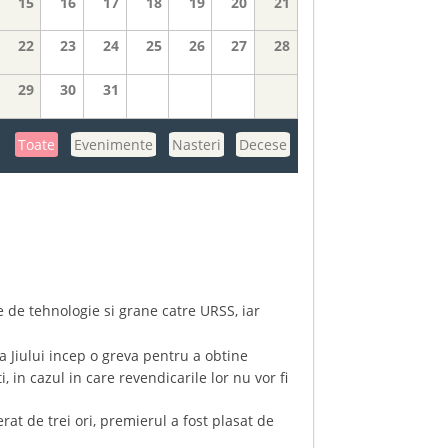
15
16
17
18
19
20
21
22
23
24
25
26
27
28
29
30
31
Toate
Evenimente
Nasteri
Decese
e de tehnologie si grane catre URSS, iar
a Jiului incep o greva pentru a obtine
in cazul in care revendicarile lor nu vor fi
at de trei ori, premierul a fost plasat de