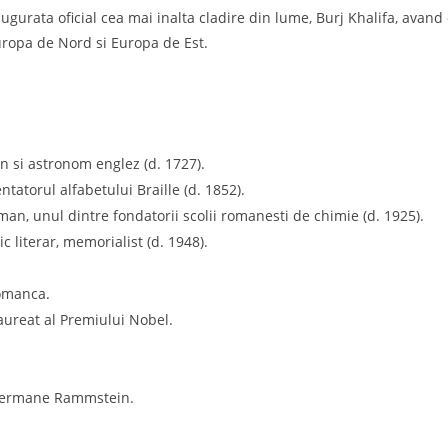
ugurata oficial cea mai inalta cladire din lume, Burj Khalifa, avand
Europa de Nord si Europa de Est.
n si astronom englez (d. 1727).
ntatorul alfabetului Braille (d. 1852).
man, unul dintre fondatorii scolii romanesti de chimie (d. 1925).
ric literar, memorialist (d. 1948).
romanca.
laureat al Premiului Nobel.
i germane Rammstein.