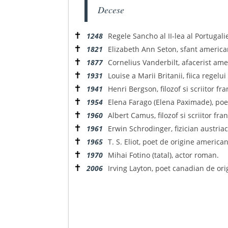
Decese
✝
1248
Regele Sancho al II-lea al Portugalie
✝
1821
Elizabeth Ann Seton, sfant american
✝
1877
Cornelius Vanderbilt, afacerist ame
✝
1931
Louise a Marii Britanii, fiica regelui
✝
1941
Henri Bergson, filozof si scriitor fr
✝
1954
Elena Farago (Elena Paximade), poet
✝
1960
Albert Camus, filozof si scriitor fra
✝
1961
Erwin Schrodinger, fizician austriac
✝
1965
T. S. Eliot, poet de origine america
✝
1970
Mihai Fotino (tatal), actor roman.
✝
2006
Irving Layton, poet canadian de ori