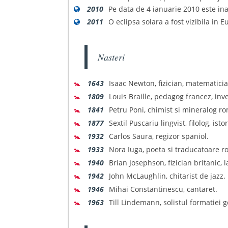
2010
Pe data de 4 ianuarie 2010 este ina
2011
O eclipsa solara a fost vizibila in 
Nasteri
🚼
1643
Isaac Newton, fizician, matematicia
🚼
1809
Louis Braille, pedagog francez, inve
🚼
1841
Petru Poni, chimist si mineralog ro
🚼
1877
Sextil Puscariu lingvist, filolog, isto
🚼
1932
Carlos Saura, regizor spaniol.
🚼
1933
Nora Iuga, poeta si traducatoare 
🚼
1940
Brian Josephson, fizician britanic, 
🚼
1942
John McLaughlin, chitarist de jazz.
🚼
1946
Mihai Constantinescu, cantaret.
🚼
1963
Till Lindemann, solistul formatie