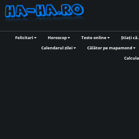
Felicitari
Horoscop
Teste online
Știați că.
Calendarul zilei
Călător pe mapamond
Calcula