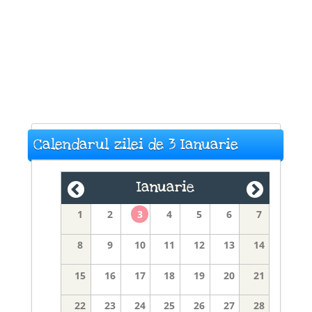
Calendarul zilei de 3 Ianuarie
Ianuarie
1
2
3
4
5
6
7
8
9
10
11
12
13
14
15
16
17
18
19
20
21
22
23
24
25
26
27
28