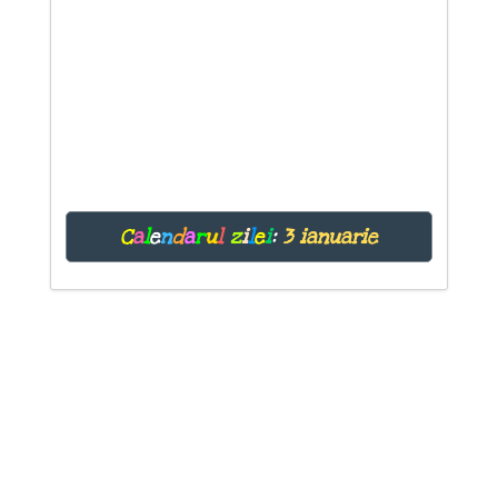
C
a
l
e
n
d
a
r
u
l
z
i
l
e
i
:
3 ianuarie