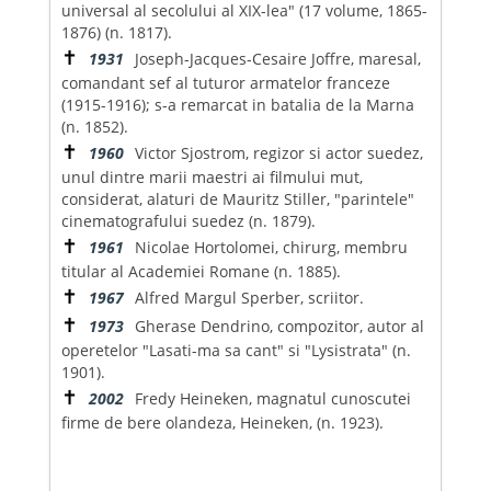
universal al secolului al XIX-lea" (17 volume, 1865-
1876) (n. 1817).
✝
1931
Joseph-Jaсques-Cesaire Joffre, maresal,
comandant sef al tuturor armatelor franceze
(1915-1916); s-a remarcat in batalia de la Marna
(n. 1852).
✝
1960
Victor Sjostrom, regizor si actor suedez,
unul dintre marii maestri ai filmului mut,
considerat, alaturi de Mauritz Stiller, "parintele"
cinematografului suedez (n. 1879).
✝
1961
Nicolae Hortolomei, chirurg, membru
titular al Academiei Romane (n. 1885).
✝
1967
Alfred Margul Sperber, scriitor.
✝
1973
Gherase Dendrino, compozitor, autor al
operetelor "Lasati-ma sa cant" si "Lysistrata" (n.
1901).
✝
2002
Fredy Heineken, magnatul cunoscutei
firme de bere olandeza, Heineken, (n. 1923).