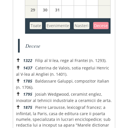
29
30
31
Toate
Evenimente
Nasteri
Decese
Decese
✝
1322
Filip al V-lea, rege al Frantei (n. 1293).
✝
1437
Caterina de Valois, sotia regelui Henric
al V-lea al Angliei (n. 1401).
✝
1785
Baldassare Galuppi, compozitor italian
(n. 1706).
✝
1795
Josiah Wedgwood, ceramist englez,
inovator al tehnicii industriale a ceramicii de arta.
✝
1875
Pierre Larousse, lexicograf francez; a
infiintat, la Paris, casa de editura care ii poarta
numele, specializata in lucrari enciclopedice; sub
redactia lui a inceput sa apara "Marele dictionar