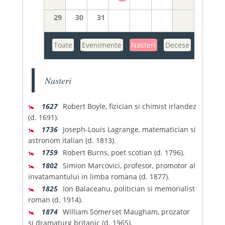
29
30
31
Toate
Evenimente
Nasteri
Decese
Nasteri
🚼
1627
Robert Boyle, fizician si chimist irlandez
(d. 1691).
🚼
1736
Joseph-Louis Lagrange, matematician si
astronom italian (d. 1813).
🚼
1759
Robert Burns, poet scotian (d. 1796).
🚼
1802
Simion Marcovici, profesor, promotor al
invatamantului in limba romana (d. 1877).
🚼
1825
Ion Balaceanu, politician si memorialist
roman (d. 1914).
🚼
1874
William Somerset Maugham, prozator
si dramaturg britanic (d. 1965).