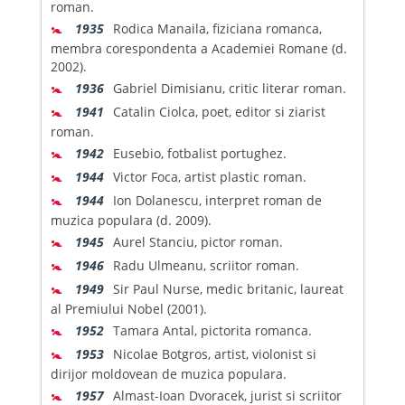
roman.
🚼
1935
Rodica Manaila, fiziciana romanca,
membra corespondenta a Academiei Romane (d.
2002).
🚼
1936
Gabriel Dimisianu, critic literar roman.
🚼
1941
Catalin Ciolca, poet, editor si ziarist
roman.
🚼
1942
Eusebio, fotbalist portughez.
🚼
1944
Victor Foca, artist plastic roman.
🚼
1944
Ion Dolanescu, interpret roman de
muzica populara (d. 2009).
🚼
1945
Aurel Stanciu, pictor roman.
🚼
1946
Radu Ulmeanu, scriitor roman.
🚼
1949
Sir Paul Nurse, medic britanic, laureat
al Premiului Nobel (2001).
🚼
1952
Tamara Antal, pictorita romanca.
🚼
1953
Nicolae Botgros, artist, violonist si
dirijor moldovean de muzica populara.
🚼
1957
Almast-Ioan Dvoracek, jurist si scriitor