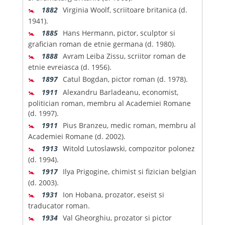
🚼
1882
Virginia Woolf, scriitoare britanica (d.
1941).
🚼
1885
Hans Hermann, pictor, sculptor si
grafician roman de etnie germana (d. 1980).
🚼
1888
Avram Leiba Zissu, scriitor roman de
etnie evreiasca (d. 1956).
🚼
1897
Catul Bogdan, pictor roman (d. 1978).
🚼
1911
Alexandru Barladeanu, economist,
politician roman, membru al Academiei Romane
(d. 1997).
🚼
1911
Pius Branzeu, medic roman, membru al
Academiei Romane (d. 2002).
🚼
1913
Witold Lutoslawski, compozitor polonez
(d. 1994).
🚼
1917
Ilya Prigogine, chimist si fizician belgian
(d. 2003).
🚼
1931
Ion Hobana, prozator, eseist si
traducator roman.
🚼
1934
Val Gheorghiu, prozator si pictor