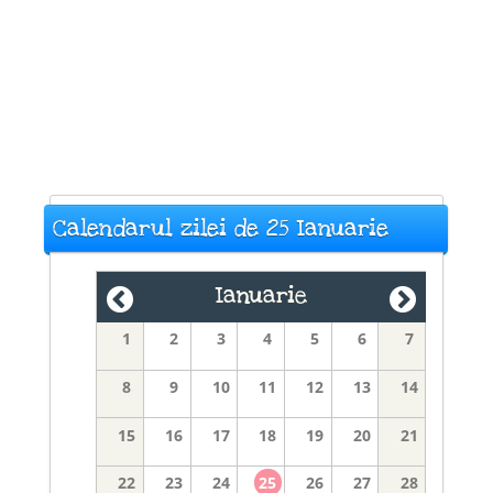
Calendarul zilei de 25 Ianuarie
Ianuarie
1
2
3
4
5
6
7
8
9
10
11
12
13
14
15
16
17
18
19
20
21
22
23
24
25
26
27
28