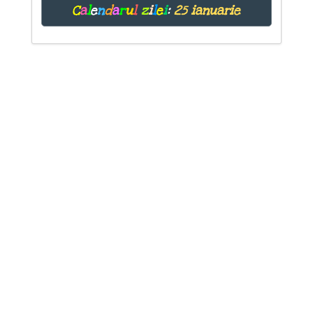
C
a
l
e
n
d
a
r
u
l
z
i
l
e
i
:
25 ianuarie