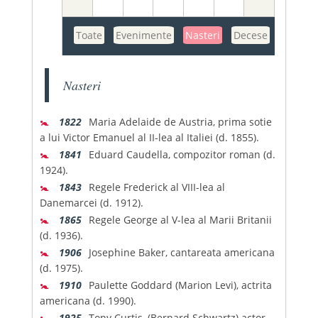
Toate
Evenimente
Nasteri
Decese
Nasteri
🚼
1822
Maria Adelaide de Austria, prima sotie
a lui Victor Emanuel al II-lea al Italiei (d. 1855).
🚼
1841
Eduard Caudella, compozitor roman (d.
1924).
🚼
1843
Regele Frederick al VIII-lea al
Danemarcei (d. 1912).
🚼
1865
Regele George al V-lea al Marii Britanii
(d. 1936).
🚼
1906
Josephine Baker, cantareata americana
(d. 1975).
🚼
1910
Paulette Goddard (Marion Levi), actrita
americana (d. 1990).
🚼
1925
Tony Curtis, (Bernard Schwartz) actor