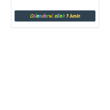
C
a
l
e
n
d
a
r
u
l
z
i
l
e
i
:
3 iunie