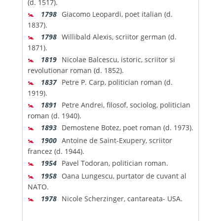
(d. 1517).
🚼
1798
Giacomo Leopardi, poet italian (d.
1837).
🚼
1798
Willibald Alexis, scriitor german (d.
1871).
🚼
1819
Nicolae Balcescu, istoric, scriitor si
revolutionar roman (d. 1852).
🚼
1837
Petre P. Carp, politician roman (d.
1919).
🚼
1891
Petre Andrei, filosof, sociolog, politician
roman (d. 1940).
🚼
1893
Demostene Botez, poet roman (d. 1973).
🚼
1900
Antoine de Saint-Exupery, scriitor
francez (d. 1944).
🚼
1954
Pavel Todoran, politician roman.
🚼
1958
Oana Lungescu, purtator de cuvant al
NATO.
🚼
1978
Nicole Scherzinger, cantareata- USA.