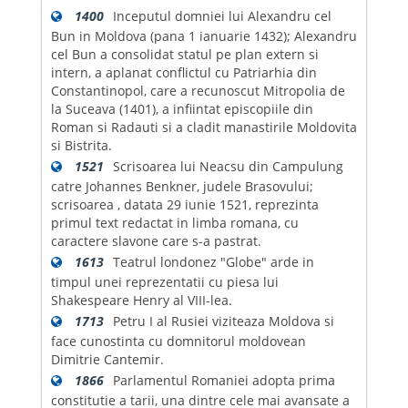
1400
Inceputul domniei lui Alexandru cel
Bun in Moldova (pana 1 ianuarie 1432); Alexandru
cel Bun a consolidat statul pe plan extern si
intern, a aplanat conflictul cu Patriarhia din
Constantinopol, care a recunoscut Mitropolia de
la Suceava (1401), a infiintat episcopiile din
Roman si Radauti si a cladit manastirile Moldovita
si Bistrita.
1521
Scrisoarea lui Neacsu din Campulung
catre Johannes Benkner, judele Brasovului;
scrisoarea , datata 29 iunie 1521, reprezinta
primul text redactat in limba romana, cu
caractere slavone care s-a pastrat.
1613
Teatrul londonez "Globe" arde in
timpul unei reprezentatii cu piesa lui
Shakespeare Henry al VIII-lea.
1713
Petru I al Rusiei viziteaza Moldova si
face cunostinta cu domnitorul moldovean
Dimitrie Cantemir.
1866
Parlamentul Romaniei adopta prima
constitutie a tarii, una dintre cele mai avansate a