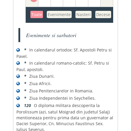
Toate
Evenimente
Nasteri
Decese
Evenimente si sarbatori
*
In calendarul ortodox: Sf. Apostoli Petru si
Pavel.
*
In calendarul romano-catolic: Sf. Petru si
Paul, apostoli.
*
Ziua Dunarii.
*
Ziua Africii.
*
Ziua Penitenciarelor in Romania.
*
Ziua Independentei in Seychelles.
120
O diploma militara descoperita la
Porolissum (azi, satul Moigrad din judetul Salaj)
mentioneaza pentru prima data un guvernator al
Daciei Superior, Cn. Minucius Faustinus Sex.
Iulius Severus.