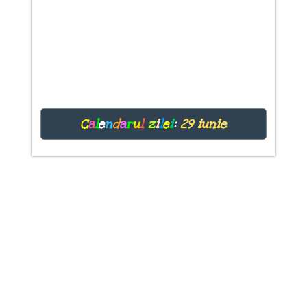
C
a
l
e
n
d
a
r
u
l
z
i
l
e
i
:
29 iunie