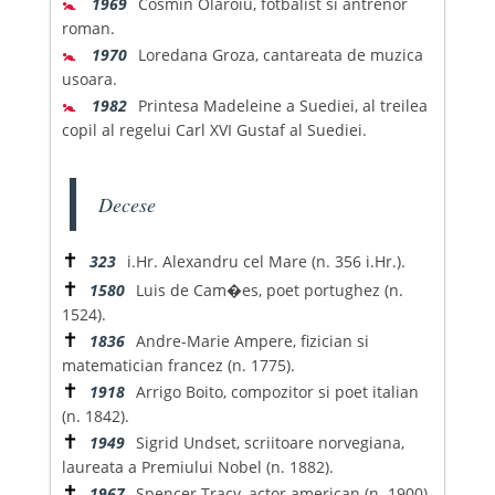
🚼
1969
Cosmin Olaroiu, fotbalist si antrenor
roman.
🚼
1970
Loredana Groza, cantareata de muzica
usoara.
🚼
1982
Printesa Madeleine a Suediei, al treilea
copil al regelui Carl XVI Gustaf al Suediei.
Decese
✝
323
i.Hr. Alexandru cel Mare (n. 356 i.Hr.).
✝
1580
Luis de Cam�es, poet portughez (n.
1524).
✝
1836
Andre-Marie Ampere, fizician si
matematician francez (n. 1775).
✝
1918
Arrigo Boito, compozitor si poet italian
(n. 1842).
✝
1949
Sigrid Undset, scriitoare norvegiana,
laureata a Premiului Nobel (n. 1882).
✝
1967
Spencer Tracy, actor american (n. 1900).