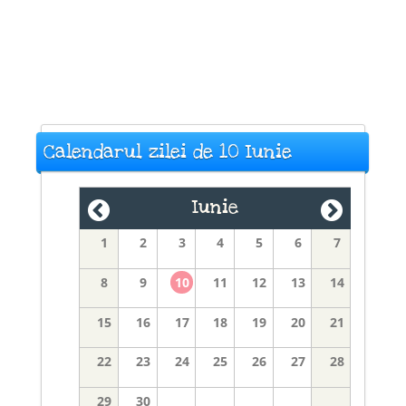
Calendarul zilei de 10 Iunie
Iunie
1
2
3
4
5
6
7
8
9
10
11
12
13
14
15
16
17
18
19
20
21
22
23
24
25
26
27
28
29
30