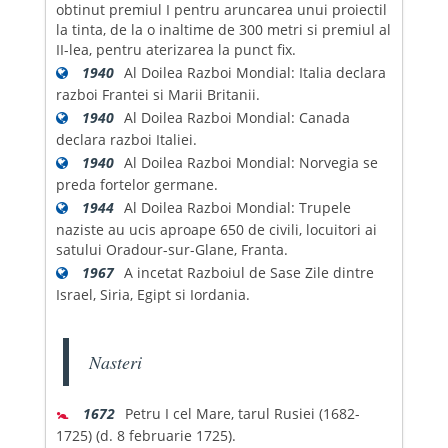
obtinut premiul I pentru aruncarea unui proiectil
la tinta, de la o inaltime de 300 metri si premiul al
II-lea, pentru aterizarea la punct fix.
1940
Al Doilea Razboi Mondial: Italia declara
razboi Frantei si Marii Britanii.
1940
Al Doilea Razboi Mondial: Canada
declara razboi Italiei.
1940
Al Doilea Razboi Mondial: Norvegia se
preda fortelor germane.
1944
Al Doilea Razboi Mondial: Trupele
naziste au ucis aproape 650 de civili, locuitori ai
satului Oradour-sur-Glane, Franta.
1967
A incetat Razboiul de Sase Zile dintre
Israel, Siria, Egipt si Iordania.
Nasteri
🚼
1672
Petru I cel Mare, tarul Rusiei (1682-
1725) (d. 8 februarie 1725).