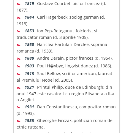
🚼
1819
Gustave Courbet, pictor francez (d.
1877).
🚼
1844
Carl Hagerbeck, zoolog german (d.
1913).
🚼
1853
Ion Pop-Reteganul, folclorist si
traducator roman (d. 3 aprilie 1905).
🚼
1860
Hariclea Hartulari Darclee, soprana
romanca (d. 1939).
🚼
1880
Andre Derain, pictor francez (d. 1954).
🚼
1903
Poul H�ybye, lingvist danez (d. 1986).
🚼
1915
Saul Bellow, scriitor american, laureat
al Premiului Nobel (d. 2005).
🚼
1921
Printul Philip, duce de Edinburgh; din
anul 1947 este casatorit cu regina Elisabeta a II-a
a Angliei.
🚼
1931
Dan Constantinescu, compozitor roman
(d. 1993).
🚼
1955
Gheorghe Firczak, politician roman de
etnie ruteana.