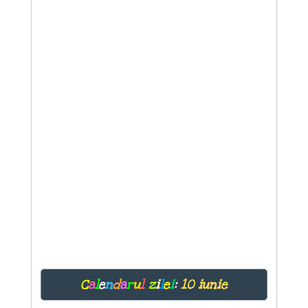
C
a
l
e
n
d
a
r
u
l
z
i
l
e
i
:
10 iunie