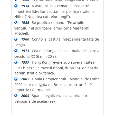
1934
A avut loc, in Germania, masacrul
impotriva liderilor asociatiilor politice rivale lui
Hitler ("Noaptea cutitelor lungi").
1936
Se publica romanul "Pe aripile
vantului" al scriitoarei americane Margaret
Mitchell.
1960
Congo isi castiga independenta fata de
Belgia.
1973
Cea mai lunga eclipsa totala de soare a
secolului XX (6 min 20 s).
1997
Hong Kong revine sub suveranitatea
R.P.Chineze, la miezul noptii, dupa 156 de ani de
administratie britanica.
2002
Finala Campionatului Mondial de Fotbal
2002 este castigata de Brazilia printr-un 2 : 0
impotriva Germaniei.
2005
Spania legalizeaza casatoria intre
persoane de acelasi sex.