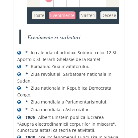
Toate
Evenimente
Nasteri
Decese
Evenimente si sarbatori
*
In calendarul ortodox: Soborul celor 12 Sf.
Apostoli; Sf. Ierarh Ghelasie de la Ramet.
*
Romania: Ziua invatatorului.
*
Ziua revolutiei. Sarbatoare nationala in
Sudan.
*
Ziua nationala in Republica Democrata
Congo.
*
Ziua mondiala a Parlamentarismului.
*
Ziua mondiala a Asteroizilor.
1905
Albert Einstein publica lucrarea
"Asupra electrodinamicii corpurilor in miscare",
cunoscuta astazi ca teoria relativitatii.
1908
Are loc fenomenul Tunguska in Siberia.