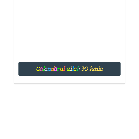
C
a
l
e
n
d
a
r
u
l
z
i
l
e
i
:
30 iunie