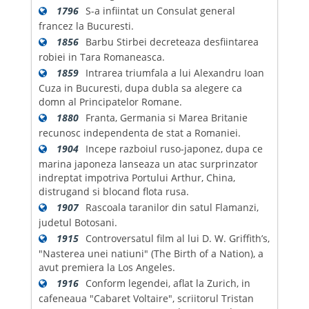
1796
S-a infiintat un Consulat general
francez la Bucuresti.
1856
Barbu Stirbei decreteaza desfiintarea
robiei in Tara Romaneasca.
1859
Intrarea triumfala a lui Alexandru Ioan
Cuza in Bucuresti, dupa dubla sa alegere ca
domn al Principatelor Romane.
1880
Franta, Germania si Marea Britanie
recunosc independenta de stat a Romaniei.
1904
Incepe razboiul ruso-japonez, dupa ce
marina japoneza lanseaza un atac surprinzator
indreptat impotriva Portului Arthur, China,
distrugand si blocand flota rusa.
1907
Rascoala taranilor din satul Flamanzi,
judetul Botosani.
1915
Controversatul film al lui D. W. Griffith’s,
"Nasterea unei natiuni" (The Birth of a Nation), a
avut premiera la Los Angeles.
1916
Conform legendei, aflat la Zurich, in
cafeneaua "Cabaret Voltaire", scriitorul Tristan