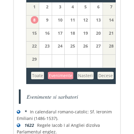
1
2
3
4
5
6
7
8
9
10
11
12
13
14
15
16
17
18
19
20
21
22
23
24
25
26
27
28
29
Toate
Evenimente
Nasteri
Decese
Evenimente si sarbatori
*
In calendarul romano-catolic: Sf. Ieronim
Emiliani (1486-1537).
1622
Regele Iacob I al Angliei dizolva
Parlamentul englez.