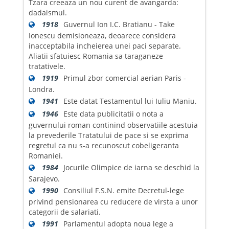
Tzara creeaza un nou curent de avangarda:
dadaismul.
1918
Guvernul Ion I.C. Bratianu - Take
Ionescu demisioneaza, deoarece considera
inacceptabila incheierea unei paci separate.
Aliatii sfatuiesc Romania sa taraganeze
tratativele.
1919
Primul zbor comercial aerian Paris -
Londra.
1941
Este datat Testamentul lui Iuliu Maniu.
1946
Este data publicitatii o nota a
guvernului roman continind observatiile acestuia
la prevederile Tratatului de pace si se exprima
regretul ca nu s-a recunoscut cobeligeranta
Romaniei.
1984
Jocurile Olimpice de iarna se deschid la
Sarajevo.
1990
Consiliul F.S.N. emite Decretul-lege
privind pensionarea cu reducere de virsta a unor
categorii de salariati.
1991
Parlamentul adopta noua lege a