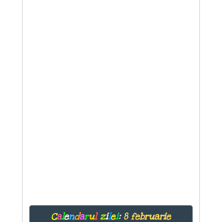
C
a
l
e
n
d
a
r
u
l
z
i
l
e
i
:
8 februarie