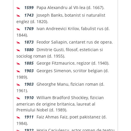
🚼
1599
Papa Alexandru al VII-lea (d. 1667).
🚼
1743
Joseph Banks, botanist si naturalist
englez (d. 1820).
🚼
1769
Ivan Andreevici Krilov, fabulist rus (d.
1844).
🚼
1873
Feodor Saliapin, cantaret rus de opera.
🚼
1880
Dimitrie Gusti, filosof, estetician si
sociolog roman (d. 1955).
🚼
1885
George Fitzmaurice, regizor (d. 1940).
🚼
1903
Georges Simenon, scriitor belgian (d.
1989).
🚼
1903
Gheorghe Manu, fizician roman (d.
1961).
🚼
1910
William Bradford Shockley, fizician
american de origine britanica, laureat al
Premiului Nobel (d. 1989).
🚼
1911
Faiz Ahmas Faiz, poet pakistanez (d.
1984).
🚼
1922
Horia Caciulescu, actor roman de teatru