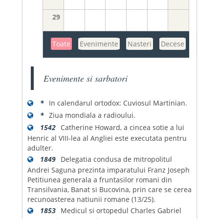
29
Toate
Evenimente
Nasteri
Decese
Evenimente si sarbatori
*
In calendarul ortodox: Cuviosul Martinian.
*
Ziua mondiala a radioului.
1542
Catherine Howard, a cincea sotie a lui
Henric al VIII-lea al Angliei este executata pentru
adulter.
1849
Delegatia condusa de mitropolitul
Andrei Saguna prezinta imparatului Franz Joseph
Petitiunea generala a fruntasilor romani din
Transilvania, Banat si Bucovina, prin care se cerea
recunoasterea natiunii romane (13/25).
1853
Medicul si ortopedul Charles Gabriel