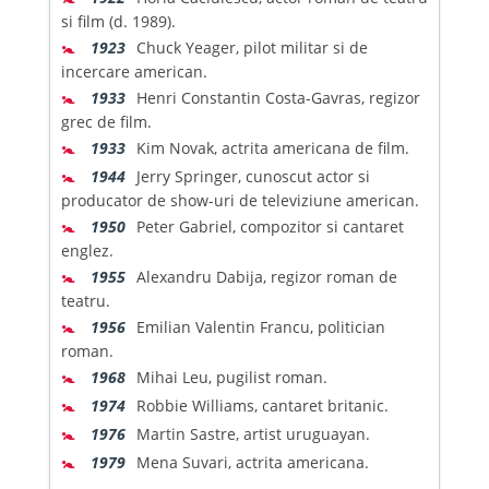
si film (d. 1989).
🚼
1923
Chuck Yeager, pilot militar si de
incercare american.
🚼
1933
Henri Constantin Costa-Gavras, regizor
grec de film.
🚼
1933
Kim Novak, actrita americana de film.
🚼
1944
Jerry Springer, cunoscut actor si
producator de show-uri de televiziune american.
🚼
1950
Peter Gabriel, compozitor si cantaret
englez.
🚼
1955
Alexandru Dabija, regizor roman de
teatru.
🚼
1956
Emilian Valentin Francu, politician
roman.
🚼
1968
Mihai Leu, pugilist roman.
🚼
1974
Robbie Williams, cantaret britanic.
🚼
1976
Martin Sastre, artist uruguayan.
🚼
1979
Mena Suvari, actrita americana.