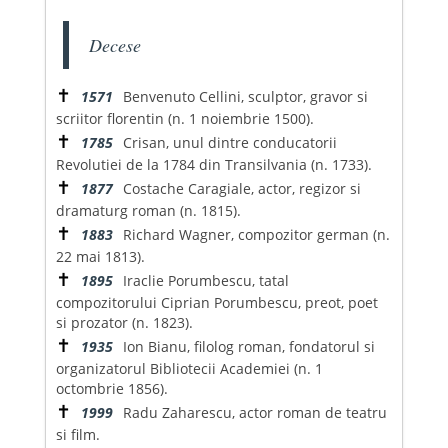
Decese
✝
1571
Benvenuto Cellini, sculptor, gravor si
scriitor florentin (n. 1 noiembrie 1500).
✝
1785
Crisan, unul dintre conducatorii
Revolutiei de la 1784 din Transilvania (n. 1733).
✝
1877
Costache Caragiale, actor, regizor si
dramaturg roman (n. 1815).
✝
1883
Richard Wagner, compozitor german (n.
22 mai 1813).
✝
1895
Iraclie Porumbescu, tatal
compozitorului Ciprian Porumbescu, preot, poet
si prozator (n. 1823).
✝
1935
Ion Bianu, filolog roman, fondatorul si
organizatorul Bibliotecii Academiei (n. 1
octombrie 1856).
✝
1999
Radu Zaharescu, actor roman de teatru
si film.