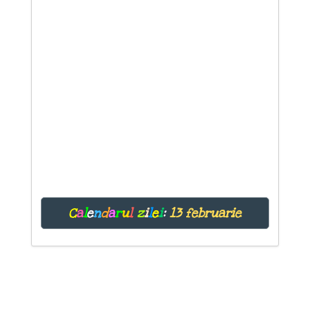
C
a
l
e
n
d
a
r
u
l
z
i
l
e
i
:
13 februarie