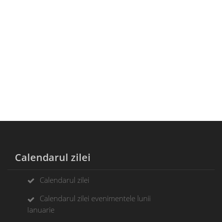
Calendarul zilei
Calendarul zilei
Calendarul zilei evenimentele lunii
Ianuarie