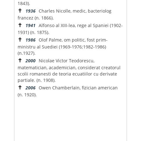
1843).
✝
1936
Charles Nicolle, medic, bacteriolog
francez (n. 1866).
✝
1941
Alfonso al XIII-lea, rege al Spaniei (1902-
1931) (n. 1875).
✝
1986
Olof Palme, om politic, fost prim-
ministru al Suediei (1969-1976;1982-1986)
(n.1927).
✝
2000
Nicolae Victor Teodorescu,
matematician, academician, considerat creatorul
scolii romanesti de teoria ecuatiilor cu derivate
partiale. (n. 1908).
✝
2006
Owen Chamberlain, fizician american
(n. 1920).