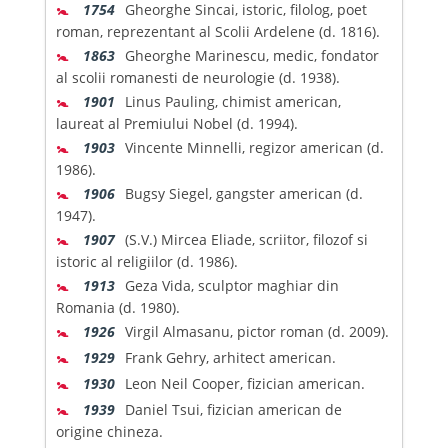
🚼
1754
Gheorghe Sincai, istoric, filolog, poet
roman, reprezentant al Scolii Ardelene (d. 1816).
🚼
1863
Gheorghe Marinescu, medic, fondator
al scolii romanesti de neurologie (d. 1938).
🚼
1901
Linus Pauling, chimist american,
laureat al Premiului Nobel (d. 1994).
🚼
1903
Vincente Minnelli, regizor american (d.
1986).
🚼
1906
Bugsy Siegel, gangster american (d.
1947).
🚼
1907
(S.V.) Mircea Eliade, scriitor, filozof si
istoric al religiilor (d. 1986).
🚼
1913
Geza Vida, sculptor maghiar din
Romania (d. 1980).
🚼
1926
Virgil Almasanu, pictor roman (d. 2009).
🚼
1929
Frank Gehry, arhitect american.
🚼
1930
Leon Neil Cooper, fizician american.
🚼
1939
Daniel Tsui, fizician american de
origine chineza.