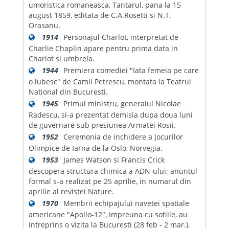
umoristica romaneasca, Tantarul, pana la 15
august 1859, editata de C.A.Rosetti si N.T.
Orasanu.
1914
Personajul Charlot, interpretat de
Charlie Chaplin apare pentru prima data in
Charlot si umbrela.
1944
Premiera comediei "Iata femeia pe care
o iubesc" de Camil Petrescu, montata la Teatrul
National din Bucuresti.
1945
Primul ministru, generalul Nicolae
Radescu, si-a prezentat demisia dupa doua luni
de guvernare sub presiunea Armatei Rosii.
1952
Ceremonia de inchidere a Jocurilor
Olimpice de Iarna de la Oslo, Norvegia.
1953
James Watson si Francis Crick
descopera structura chimica a ADN-ului; anuntul
formal s-a realizat pe 25 aprilie, in numarul din
aprilie al revistei Nature.
1970
Membrii echipajului navetei spatiale
americane "Apollo-12", impreuna cu sotiile, au
intreprins o vizita la Bucuresti (28 feb - 2 mar.).