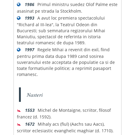
1986
Primul ministru suedez Olof Palme este
asasinat pe strada la Stockholm.
1993
A avut loc premiera spectacolului
"Richard al III-lea", la Teatrul Odeon din
Bucuresti; sub semnatura regizorului Mihai
Maniutiu, spectacol de referinta in istoria
teatrului romanesc de dupa 1989.
1997
Regele Mihai a revenit din exil, fiind
pentru prima data dupa 1989 cand sosirea
suveranului este acceptata de populatie ca si de
toate formatiunile politice; a reprimit pasaport
romanesc.
Nasteri
🚼
1553
Michel de Montaigne, scriitor, filosof
francez (d. 1592).
🚼
1672
Mihaly acs (fiul) (Aachs sau Aacs),
scriitor eclesiastic evanghelic maghiar (d. 1710).