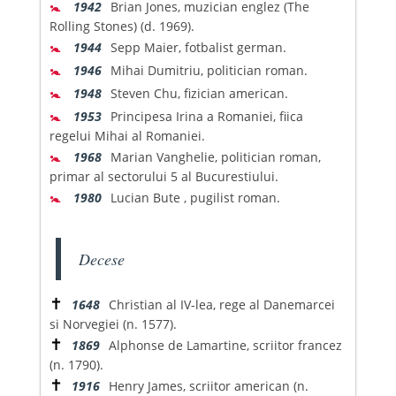
🚼
1942
Brian Jones, muzician englez (The
Rolling Stones) (d. 1969).
🚼
1944
Sepp Maier, fotbalist german.
🚼
1946
Mihai Dumitriu, politician roman.
🚼
1948
Steven Chu, fizician american.
🚼
1953
Principesa Irina a Romaniei, fiica
regelui Mihai al Romaniei.
🚼
1968
Marian Vanghelie, politician roman,
primar al sectorului 5 al Bucurestiului.
🚼
1980
Lucian Bute , pugilist roman.
Decese
✝
1648
Christian al IV-lea, rege al Danemarcei
si Norvegiei (n. 1577).
✝
1869
Alphonse de Lamartine, scriitor francez
(n. 1790).
✝
1916
Henry James, scriitor american (n.