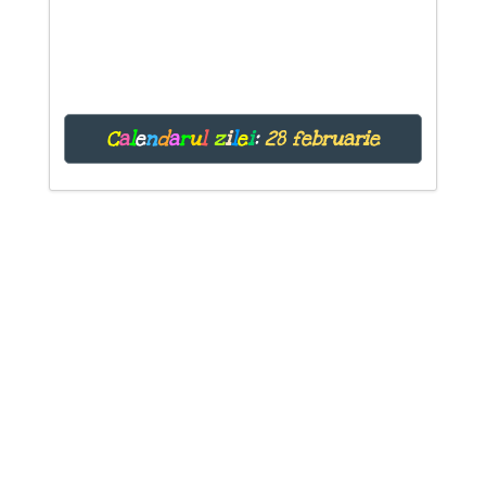
C
a
l
e
n
d
a
r
u
l
z
i
l
e
i
:
28 februarie