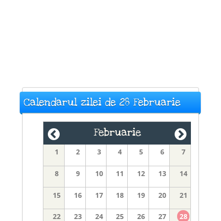
Calendarul zilei de 28 Februarie
Februarie
1
2
3
4
5
6
7
8
9
10
11
12
13
14
15
16
17
18
19
20
21
22
23
24
25
26
27
28