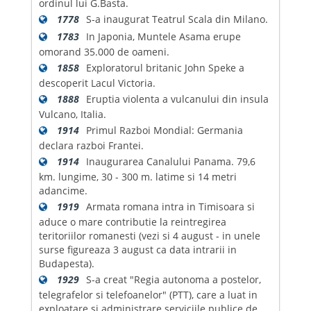
ordinul lui G.Basta.
1778
S-a inaugurat Teatrul Scala din Milano.
1783
In Japonia, Muntele Asama erupe
omorand 35.000 de oameni.
1858
Exploratorul britanic John Speke a
descoperit Lacul Victoria.
1888
Eruptia violenta a vulcanului din insula
Vulcano, Italia.
1914
Primul Razboi Mondial: Germania
declara razboi Frantei.
1914
Inaugurarea Canalului Panama. 79,6
km. lungime, 30 - 300 m. latime si 14 metri
adancime.
1919
Armata romana intra in Timisoara si
aduce o mare contributie la reintregirea
teritoriilor romanesti (vezi si 4 august - in unele
surse figureaza 3 august ca data intrarii in
Budapesta).
1929
S-a creat "Regia autonoma a postelor,
telegrafelor si telefoanelor" (PTT), care a luat in
exploatare si administrare serviciile publice de