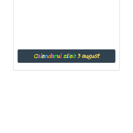
C
a
l
e
n
d
a
r
u
l
z
i
l
e
i
:
3 august