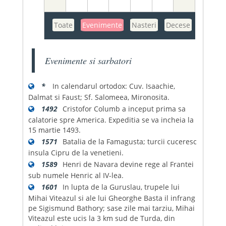
Toate
Evenimente
Nasteri
Decese
Evenimente si sarbatori
*
In calendarul ortodox: Cuv. Isaachie,
Dalmat si Faust; Sf. Salomeea, Mironosita.
1492
Cristofor Columb a inceput prima sa
calatorie spre America. Expeditia se va incheia la
15 martie 1493.
1571
Batalia de la Famagusta; turcii cuceresc
insula Cipru de la venetieni.
1589
Henri de Navara devine rege al Frantei
sub numele Henric al IV-lea.
1601
In lupta de la Guruslau, trupele lui
Mihai Viteazul si ale lui Gheorghe Basta il infrang
pe Sigismund Bathory; sase zile mai tarziu, Mihai
Viteazul este ucis la 3 km sud de Turda, din