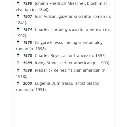
✝
1895
Johann Friedrich Miescher, biochimist
elvetian (n. 1844).
✝
1907
Iosif Vulcan, gazetar si scriitor roman (n.
1841).
✝
1974
Charles Lindbergh, aviator american (n.
1902).
✝
1975
Grigore Eliescu, biolog si entomolog
roman (n. 1898).
✝
1978
Charles Boyer, actor francez (n. 1897).
✝
1989
Irving Stone, scriitor american (n. 1903).
✝
1998
Frederick Reines, fizician american (n.
1918).
✝
2003
Eugenia Dumitrascu, artist plastic
roman (n. 1931).