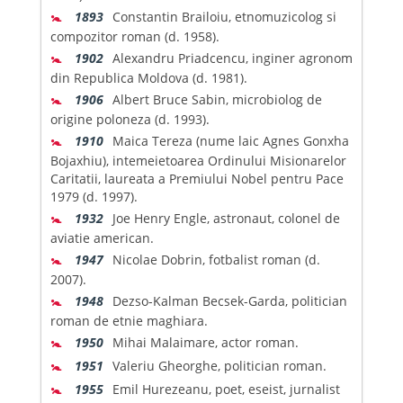
🚼
1893
Constantin Brailoiu, etnomuzicolog si
compozitor roman (d. 1958).
🚼
1902
Alexandru Priadcencu, inginer agronom
din Republica Moldova (d. 1981).
🚼
1906
Albert Bruce Sabin, microbiolog de
origine poloneza (d. 1993).
🚼
1910
Maica Tereza (nume laic Agnes Gonxha
Bojaxhiu), intemeietoarea Ordinului Misionarelor
Caritatii, laureata a Premiului Nobel pentru Pace
1979 (d. 1997).
🚼
1932
Joe Henry Engle, astronaut, colonel de
aviatie american.
🚼
1947
Nicolae Dobrin, fotbalist roman (d.
2007).
🚼
1948
Dezso-Kalman Becsek-Garda, politician
roman de etnie maghiara.
🚼
1950
Mihai Malaimare, actor roman.
🚼
1951
Valeriu Gheorghe, politician roman.
🚼
1955
Emil Hurezeanu, poet, eseist, jurnalist