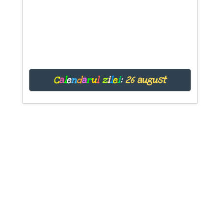
C
a
l
e
n
d
a
r
u
l
z
i
l
e
i
:
26 august