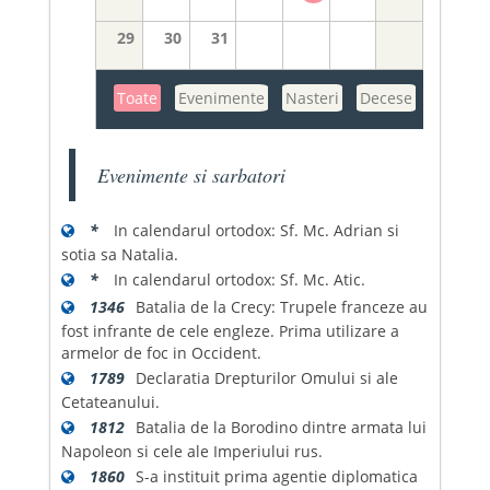
29
30
31
Toate
Evenimente
Nasteri
Decese
Evenimente si sarbatori
*
In calendarul ortodox: Sf. Mc. Adrian si
sotia sa Natalia.
*
In calendarul ortodox: Sf. Mc. Atic.
1346
Batalia de la Crecy: Trupele franceze au
fost infrante de cele engleze. Prima utilizare a
armelor de foc in Occident.
1789
Declaratia Drepturilor Omului si ale
Cetateanului.
1812
Batalia de la Borodino dintre armata lui
Napoleon si cele ale Imperiului rus.
1860
S-a instituit prima agentie diplomatica