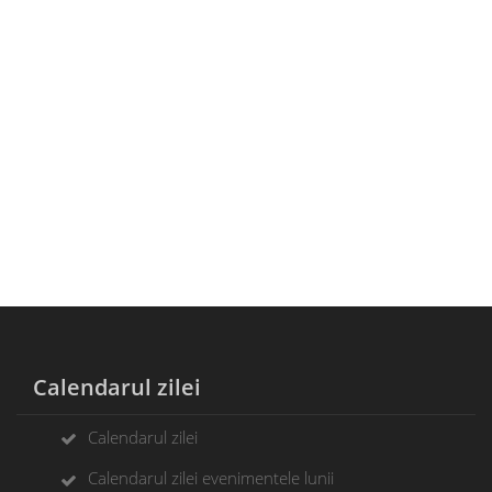
Calendarul zilei
Calendarul zilei
Calendarul zilei evenimentele lunii