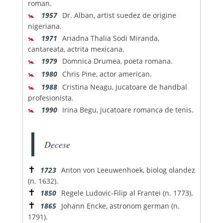
roman.
🚼
1957
Dr. Alban, artist suedez de origine
nigeriana.
🚼
1971
Ariadna Thalia Sodi Miranda,
cantareata, actrita mexicana.
🚼
1979
Domnica Drumea, poeta romana.
🚼
1980
Chris Pine, actor american.
🚼
1988
Cristina Neagu, jucatoare de handbal
profesionista.
🚼
1990
Irina Begu, jucatoare romanca de tenis.
Decese
✝
1723
Anton von Leeuwenhoek, biolog olandez
(n. 1632).
✝
1850
Regele Ludovic-Filip al Frantei (n. 1773).
✝
1865
Johann Encke, astronom german (n.
1791).