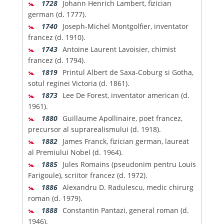
🚼
1728
Johann Henrich Lambert, fizician
german (d. 1777).
🚼
1740
Joseph-Michel Montgolfier, inventator
francez (d. 1910).
🚼
1743
Antoine Laurent Lavoisier, chimist
francez (d. 1794).
🚼
1819
Printul Albert de Saxa-Coburg si Gotha,
sotul reginei Victoria (d. 1861).
🚼
1873
Lee De Forest, inventator american (d.
1961).
🚼
1880
Guillaume Apollinaire, poet francez,
precursor al suprarealismului (d. 1918).
🚼
1882
James Franck, fizician german, laureat
al Premiului Nobel (d. 1964).
🚼
1885
Jules Romains (pseudonim pentru Louis
Farigoule), scriitor francez (d. 1972).
🚼
1886
Alexandru D. Radulescu, medic chirurg
roman (d. 1979).
🚼
1888
Constantin Pantazi, general roman (d.
1946).