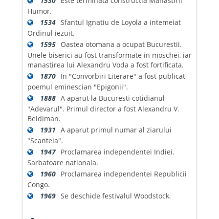
1530
Este terminata constructia Manastirii
Humor.
1534
Sfantul Ignatiu de Loyola a intemeiat
Ordinul iezuit.
1595
Oastea otomana a ocupat Bucurestii.
Unele biserici au fost transformate in moschei, iar
manastirea lui Alexandru Voda a fost fortificata.
1870
In "Convorbiri Literare" a fost publicat
poemul eminescian "Epigonii".
1888
A aparut la Bucuresti cotidianul
"Adevarul". Primul director a fost Alexandru V.
Beldiman.
1931
A aparut primul numar al ziarului
"Scanteia".
1947
Proclamarea independentei Indiei.
Sarbatoare nationala.
1960
Proclamarea independentei Republicii
Congo.
1969
Se deschide festivalul Woodstock.