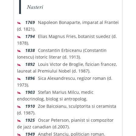
Nasteri
🚼
1769
Napoleon Bonaparte, imparat al Frantei
(d. 1821).
🚼
1794
Elias Magnus Fries, botanist suedez (d.
1878).
🚼
1838
Constantin Erbiceanu (Constantin
Ionescu) istoric literar (d. 1913).
🚼
1892
Louis Victor de Broglie, fizician francez,
laureat al Premiului Nobel (d. 1987).
🚼
1896
Sica Alexandrescu, regizor roman (d.
1973).
🚼
1903
Stefan Marius Milcu, medic
endocrinolog, biolog si antropolog.
🚼
1910
Zoe Baicoianu, sculptorita si ceramista
(d. 1987).
🚼
1925
Oscar Peterson, pianist si compozitor
de jazz canadian (d.2007).
🚼
1949
Anghel Stanciu, politician roman.