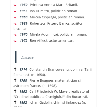
🚼
1950
Printesa Anne a Marii Britanii.
🚼
1955
Ion Dumitru, politician roman.
🚼
1960
Mircea Ciopraga, politician roman.
🚼
1969
Robertson Frizero Barros, scriitor
brazilian.
🚼
1970
Mirela Adomnicai, politician roman.
🚼
1972
Ben Affleck, actor american.
Decese
✝
1714
Constantin Brancoveanu, domn al Tarii
Romanesti (n. 1654).
✝
1758
Pierre Bouguer, matematician si
astronom francez (n. 1698).
✝
1852
Carl Friederich W. Mayer, realizatorul
"Gradinei publice a Cismigiului" din Bucuresti.
✝
1852
Johan Gadolin, chimist finlandez (n.