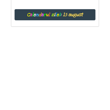
C
a
l
e
n
d
a
r
u
l
z
i
l
e
i
:
15 august