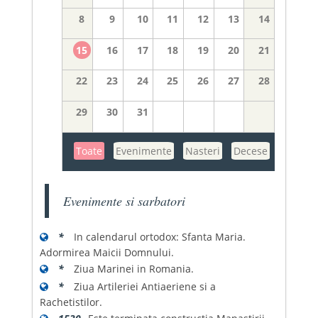
8
9
10
11
12
13
14
15
16
17
18
19
20
21
22
23
24
25
26
27
28
29
30
31
Toate
Evenimente
Nasteri
Decese
Evenimente si sarbatori
*
In calendarul ortodox: Sfanta Maria.
Adormirea Maicii Domnului.
*
Ziua Marinei in Romania.
*
Ziua Artileriei Antiaeriene si a
Rachetistilor.