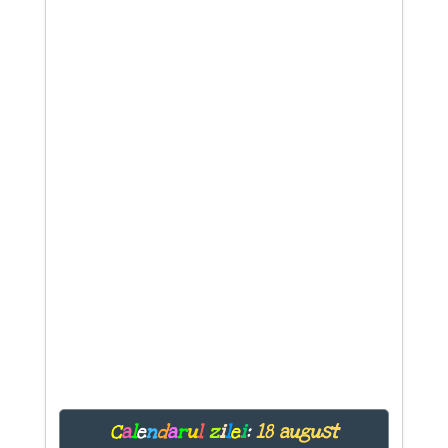
C
a
l
e
n
d
a
r
u
l
z
i
l
e
i
:
18 august