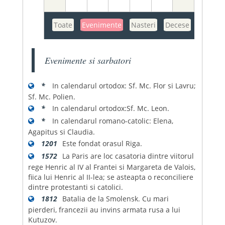
Toate
Evenimente
Nasteri
Decese
Evenimente si sarbatori
*
In calendarul ortodox: Sf. Mc. Flor si Lavru;
Sf. Mc. Polien.
*
In calendarul ortodox:Sf. Mc. Leon.
*
In calendarul romano-catolic: Elena,
Agapitus si Claudia.
1201
Este fondat orasul Riga.
1572
La Paris are loc casatoria dintre viitorul
rege Henric al IV al Frantei si Margareta de Valois,
fiica lui Henric al II-lea; se asteapta o reconciliere
dintre protestanti si catolici.
1812
Batalia de la Smolensk. Cu mari
pierderi, francezii au invins armata rusa a lui
Kutuzov.