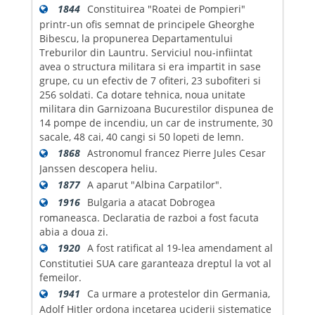
1844
Constituirea "Roatei de Pompieri"
printr-un ofis semnat de principele Gheorghe
Bibescu, la propunerea Departamentului
Treburilor din Launtru. Serviciul nou-infiintat
avea o structura militara si era impartit in sase
grupe, cu un efectiv de 7 ofiteri, 23 subofiteri si
256 soldati. Ca dotare tehnica, noua unitate
militara din Garnizoana Bucurestilor dispunea de
14 pompe de incendiu, un car de instrumente, 30
sacale, 48 cai, 40 cangi si 50 lopeti de lemn.
1868
Astronomul francez Pierre Jules Cesar
Janssen descopera heliu.
1877
A aparut "Albina Carpatilor".
1916
Bulgaria a atacat Dobrogea
romaneasca. Declaratia de razboi a fost facuta
abia a doua zi.
1920
A fost ratificat al 19-lea amendament al
Constitutiei SUA care garanteaza dreptul la vot al
femeilor.
1941
Ca urmare a protestelor din Germania,
Adolf Hitler ordona incetarea uciderii sistematice