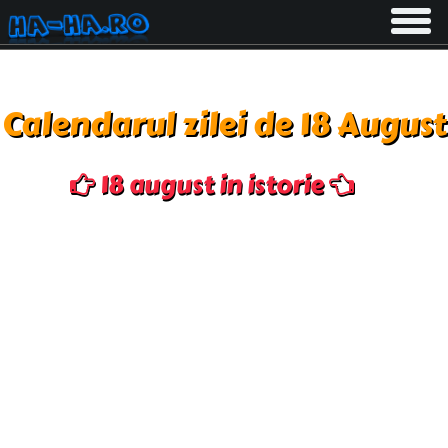
Toggle
navigati
Calendarul zilei de 18 August
18 august in istorie