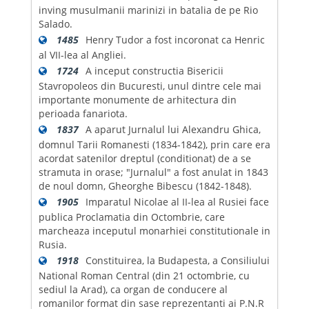
inving musulmanii marinizi in batalia de pe Rio
Salado.
1485
Henry Tudor a fost incoronat ca Henric
al VII-lea al Angliei.
1724
A inceput constructia Bisericii
Stavropoleos din Bucuresti, unul dintre cele mai
importante monumente de arhitectura din
perioada fanariota.
1837
A aparut Jurnalul lui Alexandru Ghica,
domnul Tarii Romanesti (1834-1842), prin care era
acordat satenilor dreptul (conditionat) de a se
stramuta in orase; "Jurnalul" a fost anulat in 1843
de noul domn, Gheorghe Bibescu (1842-1848).
1905
Imparatul Nicolae al II-lea al Rusiei face
publica Proclamatia din Octombrie, care
marcheaza inceputul monarhiei constitutionale in
Rusia.
1918
Constituirea, la Budapesta, a Consiliului
National Roman Central (din 21 octombrie, cu
sediul la Arad), ca organ de conducere al
romanilor format din sase reprezentanti ai P.N.R