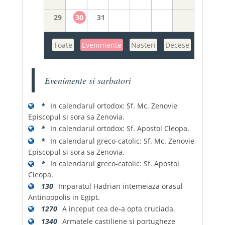
29
30
31
Toate
Evenimente
Nasteri
Decese
Evenimente si sarbatori
*
In calendarul ortodox: Sf. Mc. Zenovie
Episcopul si sora sa Zenovia.
*
In calendarul ortodox: Sf. Apostol Cleopa.
*
In calendarul greco-catolic: Sf. Mc. Zenovie
Episcopul si sora sa Zenovia.
*
In calendarul greco-catolic: Sf. Apostol
Cleopa.
130
Imparatul Hadrian intemeiaza orasul
Antinoopolis in Egipt.
1270
A inceput cea de-a opta cruciada.
1340
Armatele castiliene si portugheze