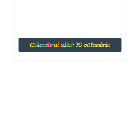
C
a
l
e
n
d
a
r
u
l
z
i
l
e
i
:
30 octombrie