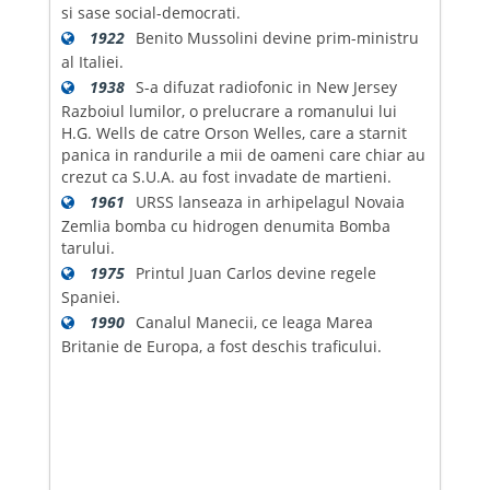
si sase social-democrati.
1922
Benito Mussolini devine prim-ministru
al Italiei.
1938
S-a difuzat radiofonic in New Jersey
Razboiul lumilor, o prelucrare a romanului lui
H.G. Wells de catre Orson Welles, care a starnit
panica in randurile a mii de oameni care chiar au
crezut ca S.U.A. au fost invadate de martieni.
1961
URSS lanseaza in arhipelagul Novaia
Zemlia bomba cu hidrogen denumita Bomba
tarului.
1975
Printul Juan Carlos devine regele
Spaniei.
1990
Canalul Manecii, ce leaga Marea
Britanie de Europa, a fost deschis traficului.