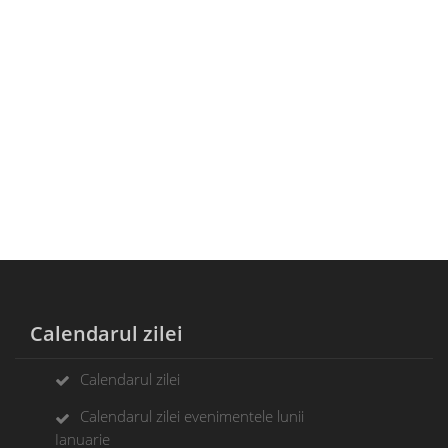
Calendarul zilei
Calendarul zilei
Calendarul zilei evenimentele lunii
Ianuarie