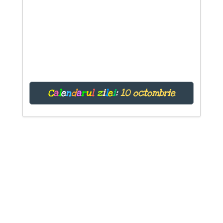
C
a
l
e
n
d
a
r
u
l
z
i
l
e
i
:
10 octombrie