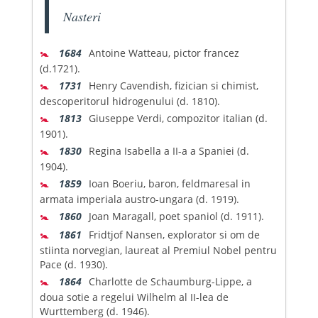
Nasteri
🚼
1684
Antoine Watteau, pictor francez
(d.1721).
🚼
1731
Henry Cavendish, fizician si chimist,
descoperitorul hidrogenului (d. 1810).
🚼
1813
Giuseppe Verdi, compozitor italian (d.
1901).
🚼
1830
Regina Isabella a II-a a Spaniei (d.
1904).
🚼
1859
Ioan Boeriu, baron, feldmaresal in
armata imperiala austro-ungara (d. 1919).
🚼
1860
Joan Maragall, poet spaniol (d. 1911).
🚼
1861
Fridtjof Nansen, explorator si om de
stiinta norvegian, laureat al Premiul Nobel pentru
Pace (d. 1930).
🚼
1864
Charlotte de Schaumburg-Lippe, a
doua sotie a regelui Wilhelm al II-lea de
Wurttemberg (d. 1946).