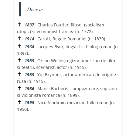
Decese
✝
1837
Charles Fourier, filosof (socialism
utopic) si economist francez (n. 1772).
✝
1914
Carol I, Regele Romaniei (n. 1839).
✝
1964
Jacques Byck, lingvist si filolog roman (n.
1897).
✝
1985
Orson Welles,regizor american de film
si teatru, scenarist, actor (n. 1915).
✝
1985
Yul Brynner, actor american de origine
rusa (n. 1915).
✝
1986
Mansi Barberis, compozitoare, soprana
si violonista romanca (n. 1899).
✝
1995
Nicu Vladimir, muzician folk roman (n.
1950).