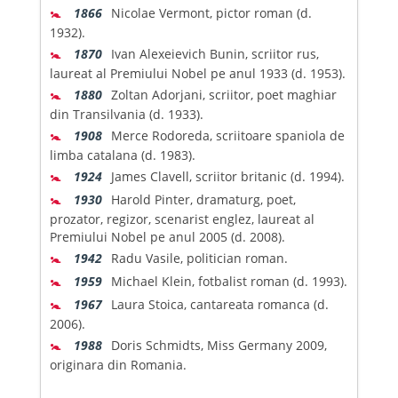
🚼
1866
Nicolae Vermont, pictor roman (d.
1932).
🚼
1870
Ivan Alexeievich Bunin, scriitor rus,
laureat al Premiului Nobel pe anul 1933 (d. 1953).
🚼
1880
Zoltan Adorjani, scriitor, poet maghiar
din Transilvania (d. 1933).
🚼
1908
Merce Rodoreda, scriitoare spaniola de
limba catalana (d. 1983).
🚼
1924
James Clavell, scriitor britanic (d. 1994).
🚼
1930
Harold Pinter, dramaturg, poet,
prozator, regizor, scenarist englez, laureat al
Premiului Nobel pe anul 2005 (d. 2008).
🚼
1942
Radu Vasile, politician roman.
🚼
1959
Michael Klein, fotbalist roman (d. 1993).
🚼
1967
Laura Stoica, cantareata romanca (d.
2006).
🚼
1988
Doris Schmidts, Miss Germany 2009,
originara din Romania.