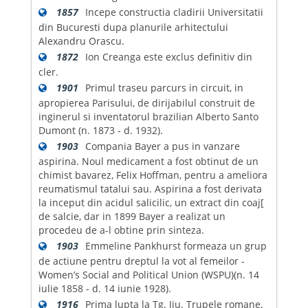
1857
Incepe constructia cladirii Universitatii
din Bucuresti dupa planurile arhitectului
Alexandru Orascu.
1872
Ion Creanga este exclus definitiv din
cler.
1901
Primul traseu parcurs in circuit, in
apropierea Parisului, de dirijabilul construit de
inginerul si inventatorul brazilian Alberto Santo
Dumont (n. 1873 - d. 1932).
1903
Compania Bayer a pus in vanzare
aspirina. Noul medicament a fost obtinut de un
chimist bavarez, Felix Hoffman, pentru a ameliora
reumatismul tatalui sau. Aspirina a fost derivata
la inceput din acidul salicilic, un extract din coaj[
de salcie, dar in 1899 Bayer a realizat un
procedeu de a-l obtine prin sinteza.
1903
Emmeline Pankhurst formeaza un grup
de actiune pentru dreptul la vot al femeilor -
Women’s Social and Political Union (WSPU)(n. 14
iulie 1858 - d. 14 iunie 1928).
1916
Prima lupta la Tg. Jiu. Trupele romane,