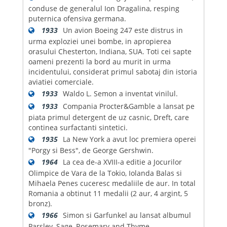
conduse de generalul Ion Dragalina, resping
puternica ofensiva germana.
1933
Un avion Boeing 247 este distrus in
urma exploziei unei bombe, in apropierea
orasului Chesterton, Indiana, SUA. Toti cei sapte
oameni prezenti la bord au murit in urma
incidentului, considerat primul sabotaj din istoria
aviatiei comerciale.
1933
Waldo L. Semon a inventat vinilul.
1933
Compania Procter&Gamble a lansat pe
piata primul detergent de uz casnic, Dreft, care
continea surfactanti sintetici.
1935
La New York a avut loc premiera operei
"Porgy si Bess", de George Gershwin.
1964
La cea de-a XVIII-a editie a Jocurilor
Olimpice de Vara de la Tokio, Iolanda Balas si
Mihaela Penes cuceresc medaliile de aur. In total
Romania a obtinut 11 medalii (2 aur, 4 argint, 5
bronz).
1966
Simon si Garfunkel au lansat albumul
Parsley, Sage, Rosemary and Thyme.