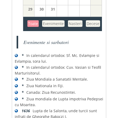
29
30
31
Toate
Evenimente
Nasteri
Decese
Evenimente si sarbatori
*
In calendarul ortodox: Sf. Mc. Evlampie si
Evlampia, sora lui.
*
In calendarul ortodox: Cuv. Vasian si Teofil
Marturisitorul.
*
Ziua Mondiala a Sanatatii Mentale.
*
Ziua Nationala in Fiji.
*
Canada: Ziua Recunostintei.
*
Ziua mondiala de Lupta impotriva Pedepsei
cu Moartea.
1636
Lupta de la Salonta, unde turcii sunt
infrati de Gheorghe Rakoczi I.