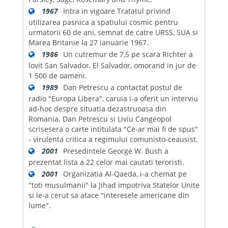
1967
Intra in vigoare Tratatul privind
utilizarea pasnica a spatiului cosmic pentru
urmatorii 60 de ani, semnat de catre URSS, SUA si
Marea Britanie la 27 ianuarie 1967.
1986
Un cutremur de 7,5 pe scara Richter a
lovit San Salvador, El Salvador, omorand in jur de
1 500 de oameni.
1989
Dan Petrescu a contactat postul de
radio "Europa Libera", caruia i-a oferit un interviu
ad-hoc despre situatia dezastruoasa din
Romania. Dan Petrescu si Liviu Cangeopol
scrisesera o carte intitulata "Ce-ar mai fi de spus"
- virulenta critica a regimului comunisto-ceausist.
2001
Presedintele George W. Bush a
prezentat lista a 22 celor mai cautati teroristi.
2001
Organizatia Al-Qaeda, i-a chemat pe
"toti musulmanii" la Jihad impotriva Statelor Unite
si le-a cerut sa atace "interesele americane din
lume".