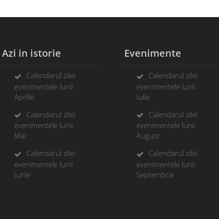
zi in istorie
Evenimente
Calendarul zilei
Calendarul zilei
evenimentele lunii
evenimentele lunii
Aprilie
Iulie
Calendarul zilei
Calendarul zilei
evenimentele lunii
evenimentele lunii
Mai
August
Calendarul zilei
Calendarul zilei
evenimentele lunii
evenimentele lunii
Iunie
Septembrie