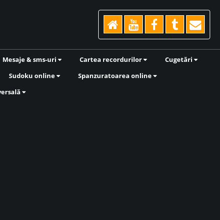
Mesaje & sms-uri
Cartea recordurilor
Cugetări
Sudoku online
Spanzuratoarea online
versală