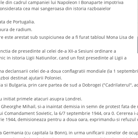
ile din cadrul campaniei lui Napoleon I Bonaparte impotriva
 considerata cea mai sangeroasa din istoria razboaielor
ata de Portugalia.
 pura de radium.
e este arestat sub suspiciunea de a fi furat tabloul Mona Lisa de
unctia de presedinte al celei de-a XII-a Sesiuni ordinare a
ic in istoria Ligii Natiunilor, cand un fost presedinte al Ligii a
 declansarii celei de-a doua conflagratii mondiale (la 1 septembrie
zboi destinat ajutarii Poloniei.
a si Bulgaria, prin care partea de sud a Dobrogei ("Cadrilaterul", ad
au initiat primele atacuri asupra Londrei.
l Gheorghe Mihail, si-a inaintat demisia in semn de protest fata de
lui Comandament Sovietic, la 6/7 septembrie 1944, ora 0. Cererea i-
ie 1944, demisioneaza pentru a doua oara, exprimandu-si refuzul 
 Germania (cu capitala la Bonn), in urma unificarii zonelor de ocup