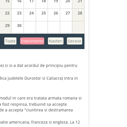
15
16
17
18
19
20
21
22
23
24
25
26
27
28
29
30
Toate
Evenimente
Nasteri
Decese
) si si-a dat acordul de principiu pentru
ica judetele Durostor si Caliacra) intra in
 modul in care era tratata armata romana si
a fost respinsa, trebuind sa accepte
de a accepta "ciuntirea si destramarea
atie americana, franceza si engleza. La 12