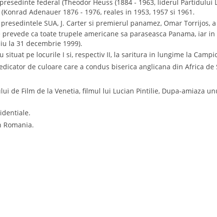
esedinte federal (Theodor Heuss (1884 - 1963, liderul Partidului L
 (Konrad Adenauer 1876 - 1976, reales in 1953, 1957 si 1961.
presedintele SUA, J. Carter si premierul panamez, Omar Torrijos, a
e prevede ca toate trupele americane sa paraseasca Panama, iar in c
ziu la 31 decembrie 1999).
 situat pe locurile I si, respectiv II, la saritura in lungime la Cam
dicator de culoare care a condus biserica anglicana din Africa de
lului de Film de la Venetia, filmul lui Lucian Pintilie, Dupa-amiaza 
identiale.
in Romania.