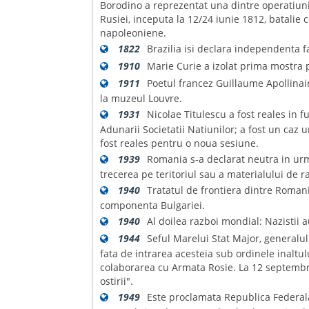
Borodino a reprezentat una dintre operatiun
Rusiei, inceputa la 12/24 iunie 1812, batalie
napoleoniene.
1822
Brazilia isi declara independenta f
1910
Marie Curie a izolat prima mostra
1911
Poetul francez Guillaume Apollinair
la muzeul Louvre.
1931
Nicolae Titulescu a fost reales in f
Adunarii Societatii Natiunilor; a fost un caz un
fost reales pentru o noua sesiune.
1939
Romania s-a declarat neutra in urma
trecerea pe teritoriul sau a materialului de ra
1940
Tratatul de frontiera dintre Romani
componenta Bulgariei.
1940
Al doilea razboi mondial: Nazistii 
1944
Seful Marelui Stat Major, generalu
fata de intrarea acesteia sub ordinele inaltu
colaborarea cu Armata Rosie. La 12 septembr
ostirii".
1949
Este proclamata Republica Federala