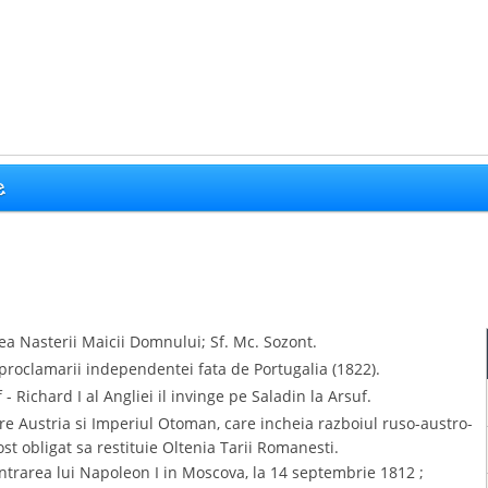
e
ea Nasterii Maicii Domnului; Sf. Mc. Sozont.
 proclamarii independentei fata de Portugalia (1822).
 - Richard I al Angliei il invinge pe Saladin la Arsuf.
re Austria si Imperiul Otoman, care incheia razboiul ruso-austro-
t obligat sa restituie Oltenia Tarii Romanesti.
intrarea lui Napoleon I in Moscova, la 14 septembrie 1812 ;