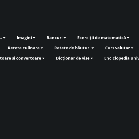
..
Imagini
Bancuri
Exerciții de matematică
Rețete culinare
Rețete de băuturi
Curs valutar
toare si convertoare
Dicționar de vise
Enciclopedia uni