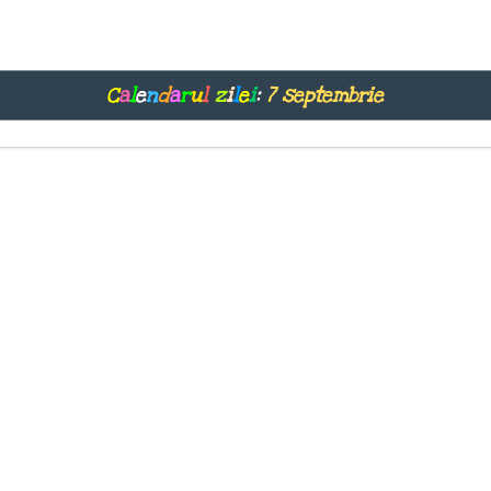
C
a
l
e
n
d
a
r
u
l
z
i
l
e
i
:
7 septembrie