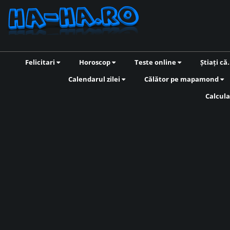
Felicitari
Horoscop
Teste online
Știați că.
Calendarul zilei
Călător pe mapamond
Calcula