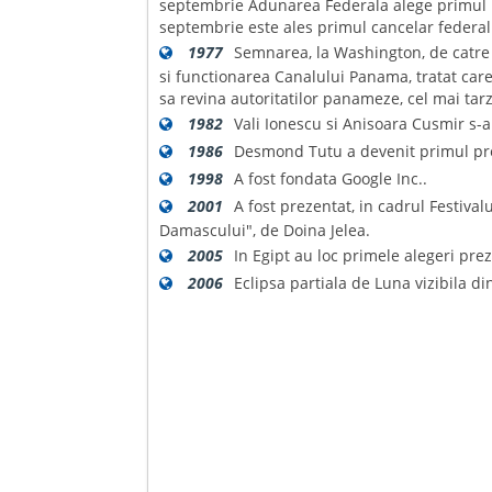
septembrie Adunarea Federala alege primul pr
septembrie este ales primul cancelar federal
1977
Semnarea, la Washington, de catre 
si functionarea Canalului Panama, tratat car
sa revina autoritatilor panameze, cel mai tar
1982
Vali Ionescu si Anisoara Cusmir s-au
1986
Desmond Tutu a devenit primul pre
1998
A fost fondata Google Inc..
2001
A fost prezentat, in cadrul Festiva
Damascului", de Doina Jelea.
2005
In Egipt au loc primele alegeri prez
2006
Eclipsa partiala de Luna vizibila d