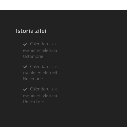
Istoria zilei
Calendarul zilei
evenimentele lunii
Octombrie
Calendarul zilei
evenimentele lunii
Noiembrie
Calendarul zilei
evenimentele lunii
Decembrie