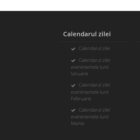
Calendarul zilei
A
Calendarul zilei
Calendarul zilei
evenimentele lunii
Ianuarie
Calendarul zilei
evenimentele lunii
Februarie
Calendarul zilei
evenimentele lunii
Martie