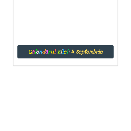
C
a
l
e
n
d
a
r
u
l
z
i
l
e
i
:
4 septembrie