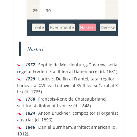
29
30
Toate
Evenimente
Nasteri
Decese
Nasteri
🚼
1557
Sophie de Mecklenburg-Gustrow, sotia
regelui Frederick al II-lea al Danemarcei (d. 1631).
🚼
1729
Ludovic, Delfin al Frantei, tatal regilor
Ludovic al XVI-lea, Ludovic al XVIII-lea si Carol al X-
lea (d. 1765).
🚼
1768
Francois-Rene de Chateaubriand,
scriitor si diplomat francez (d. 1848).
🚼
1824
Anton Bruckner, compozitor si organist
austriac (d. 1896).
🚼
1846
Daniel Burnham, arhitect american (d.
1912).