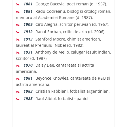
🚼
1881
George Bacovia, poet roman (d. 1957).
🚼
1881
Radu Codreanu, biolog si citolog roman,
membru al Academiei Romane (d. 1987).
🚼
1909
Ciro Alegria, scriitor peruvian (d. 1967).
🚼
1912
Raoul Sorban, critic de arta (d. 2006).
🚼
1913
Stanford Moore, chimist american,
laureat al Premiului Nobel (d. 1982).
🚼
1931
Anthony de Mello, calugar iezuit indian,
scriitor (d. 1987).
🚼
1970
Daisy Dee, cantareata si actrita
americana.
🚼
1981
Beyonce Knowles, cantareata de R&B si
actrita americana.
🚼
1983
Cristian Fabbiani, fotbalist argentinian.
🚼
1985
Raul Albiol, fotbalist spaniol.