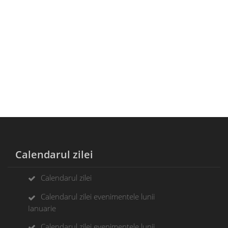
Calendarul zilei
Calendarul zilei
Calendarul zilei evenimentele lunii
Ianuarie
Calendarul zilei evenimentele lunii