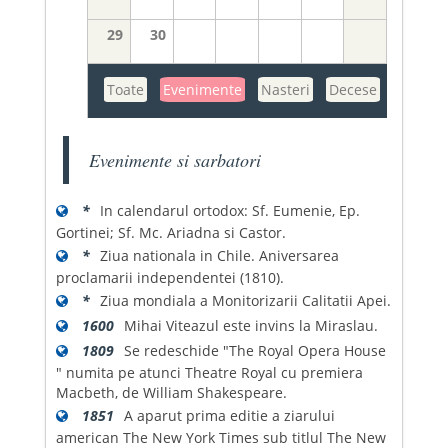
29
30
Toate
Evenimente
Nasteri
Decese
Evenimente si sarbatori
*
In calendarul ortodox: Sf. Eumenie, Ep.
Gortinei; Sf. Mc. Ariadna si Castor.
*
Ziua nationala in Chile. Aniversarea
proclamarii independentei (1810).
*
Ziua mondiala a Monitorizarii Calitatii Apei.
1600
Mihai Viteazul este invins la Miraslau.
1809
Se redeschide "The Royal Opera House
" numita pe atunci Theatre Royal cu premiera
Macbeth, de William Shakespeare.
1851
A aparut prima editie a ziarului
american The New York Times sub titlul The New