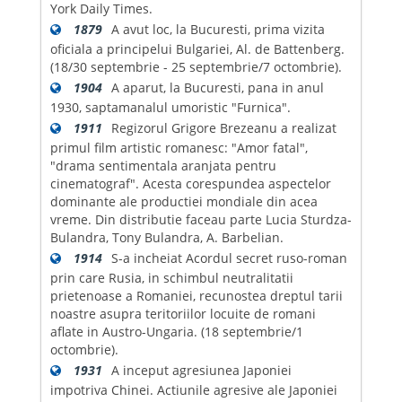
York Daily Times.
1879
A avut loc, la Bucuresti, prima vizita
oficiala a principelui Bulgariei, Al. de Battenberg.
(18/30 septembrie - 25 septembrie/7 octombrie).
1904
A aparut, la Bucuresti, pana in anul
1930, saptamanalul umoristic "Furnica".
1911
Regizorul Grigore Brezeanu a realizat
primul film artistic romanesc: "Amor fatal",
"drama sentimentala aranjata pentru
cinematograf". Acesta corespundea aspectelor
dominante ale productiei mondiale din acea
vreme. Din distributie faceau parte Lucia Sturdza-
Bulandra, Tony Bulandra, A. Barbelian.
1914
S-a incheiat Acordul secret ruso-roman
prin care Rusia, in schimbul neutralitatii
prietenoase a Romaniei, recunostea dreptul tarii
noastre asupra teritoriilor locuite de romani
aflate in Austro-Ungaria. (18 septembrie/1
octombrie).
1931
A inceput agresiunea Japoniei
impotriva Chinei. Actiunile agresive ale Japoniei