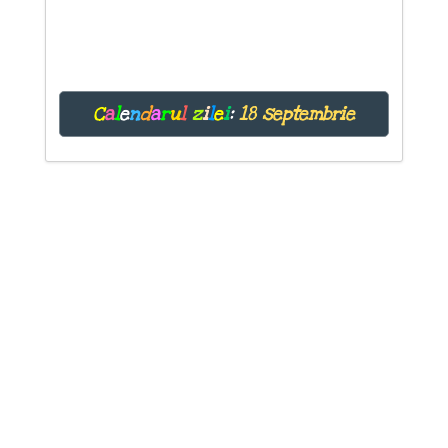
C
a
l
e
n
d
a
r
u
l
z
i
l
e
i
:
18 septembrie