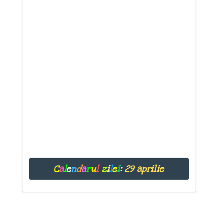
C
a
l
e
n
d
a
r
u
l
z
i
l
e
i
:
29 aprilie