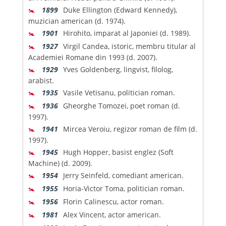
🚼
1899
Duke Ellington (Edward Kennedy),
muzician american (d. 1974).
🚼
1901
Hirohito, imparat al Japoniei (d. 1989).
🚼
1927
Virgil Candea, istoric, membru titular al
Academiei Romane din 1993 (d. 2007).
🚼
1929
Yves Goldenberg, lingvist, filolog,
arabist.
🚼
1935
Vasile Vetisanu, politician roman.
🚼
1936
Gheorghe Tomozei, poet roman (d.
1997).
🚼
1941
Mircea Veroiu, regizor roman de film (d.
1997).
🚼
1945
Hugh Hopper, basist englez (Soft
Machine) (d. 2009).
🚼
1954
Jerry Seinfeld, comediant american.
🚼
1955
Horia-Victor Toma, politician roman.
🚼
1956
Florin Calinescu, actor roman.
🚼
1981
Alex Vincent, actor american.