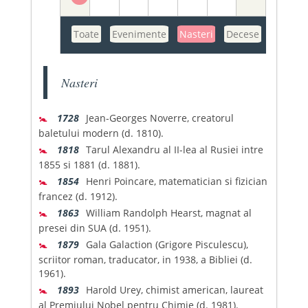
Toate
Evenimente
Nasteri
Decese
Nasteri
🚼
1728
Jean-Georges Noverre, creatorul
baletului modern (d. 1810).
🚼
1818
Tarul Alexandru al II-lea al Rusiei intre
1855 si 1881 (d. 1881).
🚼
1854
Henri Poincare, matematician si fizician
francez (d. 1912).
🚼
1863
William Randolph Hearst, magnat al
presei din SUA (d. 1951).
🚼
1879
Gala Galaction (Grigore Pisculescu),
scriitor roman, traducator, in 1938, a Bibliei (d.
1961).
🚼
1893
Harold Urey, chimist american, laureat
al Premiului Nobel pentru Chimie (d. 1981).