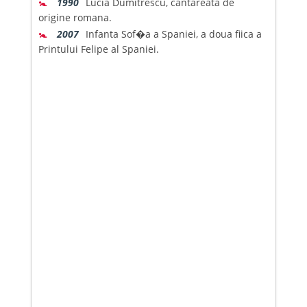
🚼
1990
Lucia Dumitrescu, cantareata de
origine romana.
🚼
2007
Infanta Sof�a a Spaniei, a doua fiica a
Printului Felipe al Spaniei.