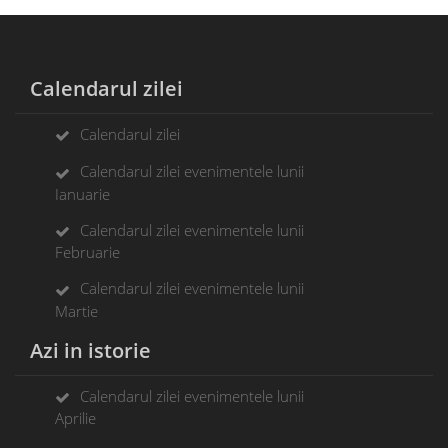
Calendarul zilei
Calendarul zilei
Calendarul zilei evenimentele lunii
Ianuarie
Calendarul zilei evenimentele lunii
Februarie
Calendarul zilei evenimentele lunii
Martie
Azi in istorie
Calendarul zilei evenimentele lunii
Aprilie