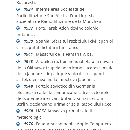
Bucuresti.
1924
Intemeierea Societatii de
Radiodifuziune Sud-Vest la Frankfurt si a
Societatii de Radiodifuziune de la Munchen.
1937
Portul arab Aden devine colonie
britanica.
1939
Spania: Sfarsitul razboiului civil spaniol
si inceputul dictaturii lui Franco.
1941
Masacrul de la Fantana-Alba.
1945
Al doilea razboi mondial: Batalia navala
de la Okinawa; trupele americane cuceresc insula
de la japonezi, dupa lupte violente, incepand,
astfel, ofensiva finala impotriva Japoniei.
1948
Fortele sovietice din Germania
blocheaza caile de comunicatie catre sectoarele
de ocupatie american, britanic si francez din
Berlin, declansand prima criza a Razboiului Rece.
1960
NASA lanseaza primul satelit
meteorologic.
1976
Fondarea companiei Apple Computers,