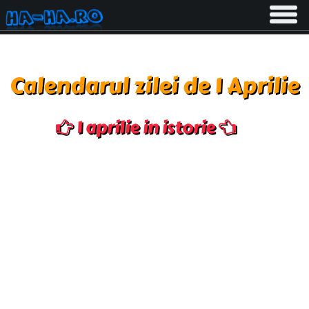
Toggle
navigati
Calendarul zilei de 1 Aprilie
1 aprilie in istorie