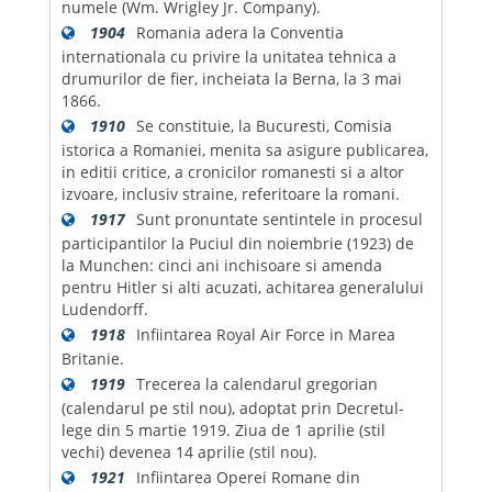
numele (Wm. Wrigley Jr. Company).
1904
Romania adera la Conventia
internationala cu privire la unitatea tehnica a
drumurilor de fier, incheiata la Berna, la 3 mai
1866.
1910
Se constituie, la Bucuresti, Comisia
istorica a Romaniei, menita sa asigure publicarea,
in editii critice, a cronicilor romanesti si a altor
izvoare, inclusiv straine, referitoare la romani.
1917
Sunt pronuntate sentintele in procesul
participantilor la Puciul din noiembrie (1923) de
la Munchen: cinci ani inchisoare si amenda
pentru Hitler si alti acuzati, achitarea generalului
Ludendorff.
1918
Infiintarea Royal Air Force in Marea
Britanie.
1919
Trecerea la calendarul gregorian
(calendarul pe stil nou), adoptat prin Decretul-
lege din 5 martie 1919. Ziua de 1 aprilie (stil
vechi) devenea 14 aprilie (stil nou).
1921
Infiintarea Operei Romane din