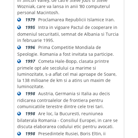
in Silicon Valley, de catre Steve Jobs si Steve
Wozniak, care va lansa in anii ’80 computerul
personal Macintosh.
1979
Proclamarea Republicii Islamice Iran.
1995
Intra in vigoare Pactul de cooperare in
domeniul securitatii, semnat de Albania si Turcia
in februarie 1995.
1996
Prima Competitie Mondiala de
Speologie. Romania a fost invitata sa participe.
1997
Cometa Hale-Bopp, clasata printre
primele opt ale secolului ca marime si
luminozitate, s-a aflat cel mai aproape de Soare,
la 138 milioane de km si a atins un maxim de
luminozitate.
1998
Austria, Germania si Italia au decis
ridicarea controalelor de frontiera pentru
comunicatiile terestre dintre cele trei tari.
1998
Are loc, la Bucuresti, reuniunea
bilaterala Romania - Consiliul Europei, in care se
discuta elaborarea codului etic pentru avocati.
1998
Presedintele Rusiei, Boris Eltin, ii