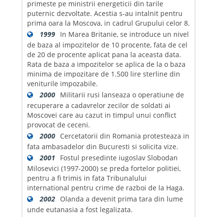
primeste pe ministrii energeticii din tarile
puternic dezvoltate. Acestia s-au intalnit pentru
prima oara la Moscova, in cadrul Grupului celor 8.
1999
In Marea Britanie, se introduce un nivel
de baza al impozitelor de 10 procente, fata de cel
de 20 de procente aplicat pana la aceasta data.
Rata de baza a impozitelor se aplica de la o baza
minima de impozitare de 1.500 lire sterline din
veniturile impozabile.
2000
Militarii rusi lanseaza o operatiune de
recuperare a cadavrelor zecilor de soldati ai
Moscovei care au cazut in timpul unui conflict
provocat de ceceni.
2000
Cercetatorii din Romania protesteaza in
fata ambasadelor din Bucuresti si solicita vize.
2001
Fostul presedinte iugoslav Slobodan
Milosevici (1997-2000) se preda fortelor politiei,
pentru a fi trimis in fata Tribunalului
international pentru crime de razboi de la Haga.
2002
Olanda a devenit prima tara din lume
unde eutanasia a fost legalizata.