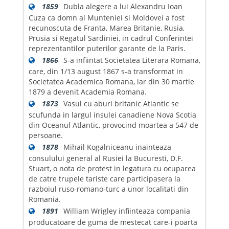
1859
Dubla alegere a lui Alexandru Ioan
Cuza ca domn al Munteniei si Moldovei a fost
recunoscuta de Franta, Marea Britanie, Rusia,
Prusia si Regatul Sardiniei, in cadrul Conferintei
reprezentantilor puterilor garante de la Paris.
1866
S-a infiintat Societatea Literara Romana,
care, din 1/13 august 1867 s-a transformat in
Societatea Academica Romana, iar din 30 martie
1879 a devenit Academia Romana.
1873
Vasul cu aburi britanic Atlantic se
scufunda in largul insulei canadiene Nova Scotia
din Oceanul Atlantic, provocind moartea a 547 de
persoane.
1878
Mihail Kogalniceanu inainteaza
consulului general al Rusiei la Bucuresti, D.F.
Stuart, o nota de protest in legatura cu ocuparea
de catre trupele tariste care participasera la
razboiul ruso-romano-turc a unor localitati din
Romania.
1891
William Wrigley infiinteaza compania
producatoare de guma de mestecat care-i poarta