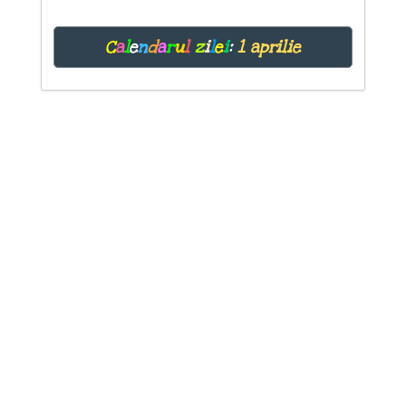
C
a
l
e
n
d
a
r
u
l
z
i
l
e
i
:
1 aprilie