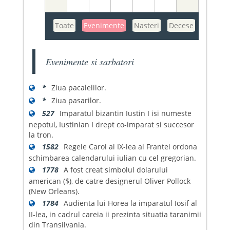
Toate
Evenimente
Nasteri
Decese
Evenimente si sarbatori
*
Ziua pacalelilor.
*
Ziua pasarilor.
527
Imparatul bizantin Iustin I isi numeste
nepotul, Iustinian I drept co-imparat si succesor
la tron.
1582
Regele Carol al IX-lea al Frantei ordona
schimbarea calendarului iulian cu cel gregorian.
1778
A fost creat simbolul dolarului
american ($), de catre designerul Oliver Pollock
(New Orleans).
1784
Audienta lui Horea la imparatul Iosif al
II-lea, in cadrul careia ii prezinta situatia taranimii
din Transilvania.